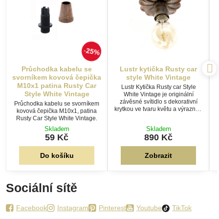
25%
Průchodka kabelu se
Lustr kytička Rusty car
svorníkem kovová čepička
style White Vintage
M10x1 patina Rusty Car
Lustr Kytička Rusty car Style
Style White Vintage
White Vintage je originální
závěsné svítidlo s dekorativní
Průchodka kabelu se svorníkem
krytkou ve tvaru květu a výraznou
kovová čepička M10x1, patina
vintage patinou. Díky možnosti
Rusty Car Style White Vintage.
volby délky a barvy textilního
Skladem
Skladem
kabelu vytvoříte jedinečné
59 Kč
890 Kč
osvětlení s nezaměnitelným
charakterem.
Do košíku
Zobrazit
Sociální sítě
Facebook
Instagram
Pinterest
Youtube
TikTok