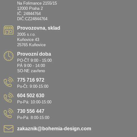
Na Folimance 2155/15
12000 Praha 2
IČ: 24844764
DIČ:CZ24844764
Provozovna, sklad
2005 s.r.o.
Kuňovice 43
25765 Kuňovice
Provozní doba
PO-ČT 9:00 - 15:00
PÁ 9:00 - 14:00
SO-NE zavřeno
775 716 972
Po-Čt: 9:00-15:00
604 502 630
Po-Pá: 10:00-15:00
730 556 447
Po-Pá: 8:00-15:00
zakaznik​@bohemia-design​.com