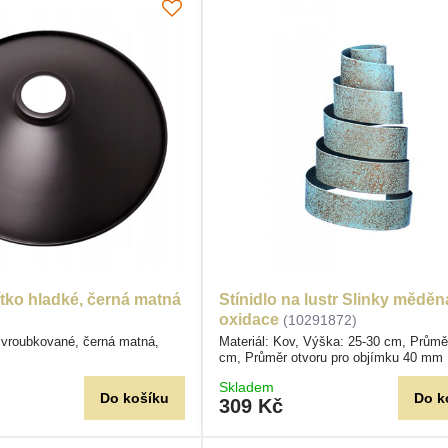
tko hladké, černá matná
Stínidlo na lustr Slinky měděn
oxidace
(10291872)
 vroubkované, černá matná,
Materiál: Kov, Výška: 25-30 cm, Průmě
cm, Průměr otvoru pro objímku 40 mm
Skladem
Do košíku
Do k
309 Kč