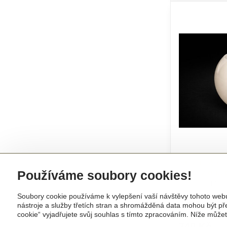
Kulaté sklen
14cm z opál
Používáme soubory cookies!
∅ stínidla 14 c
Soubory cookie používáme k vylepšení vaší návštěvy tohoto web
nástroje a služby třetích stran a shromážděná data mohou být p
cookie“ vyjadřujete svůj souhlas s tímto zpracováním. Níže může
Skladem
749 Kč