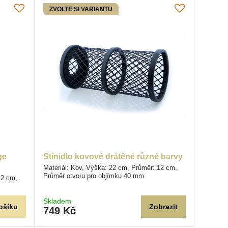
ZVOLTE SI VARIANTU
ge
Stínidlo kovové drátěné různé barvy
Materiál: Kov, Výška: 22 cm, Průměr: 12 cm,
Průměr otvoru pro objímku 40 mm
12 cm,
Skladem
ošíku
Zobrazit
749 Kč