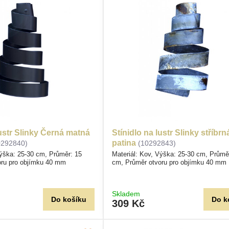
lustr Slinky Černá matná
Stínidlo na lustr Slinky stříbrn
patina
0292840)
(10292843)
Výška: 25-30 cm, Průměr: 15
Materiál: Kov, Výška: 25-30 cm, Průmě
oru pro objímku 40 mm
cm, Průměr otvoru pro objímku 40 mm
Skladem
Do košíku
Do k
309 Kč