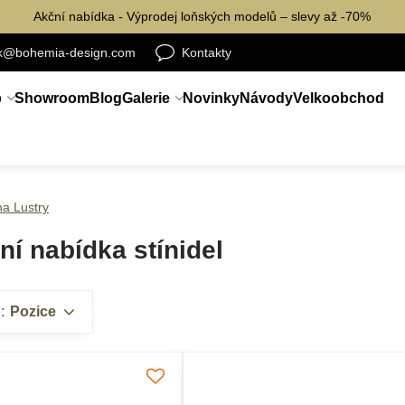
Akční nabídka - Výprodej loňských modelů – slevy až -70%
ik@bohemia-design.com
Kontakty
p
Showroom
Blog
Galerie
Novinky
Návody
Velkoobchod
na Lustry
í nabídka stínidel
:
Pozice