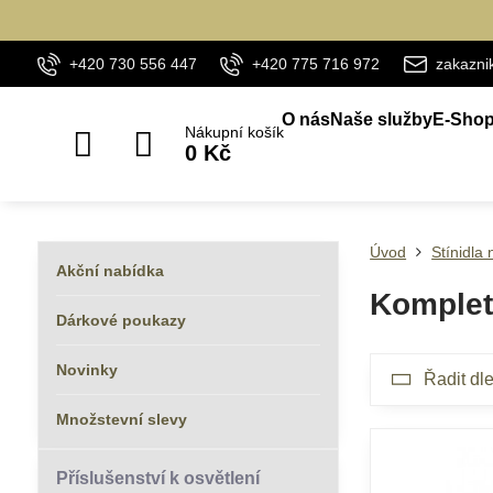
+420 730 556 447
+420 775 716 972
zakazn
O nás
Naše služby
E-Sho
Nákupní košík
0 Kč
Úvod
Stínidla 
Akční nabídka
Kompletn
Dárkové poukazy
Novinky
Řadit dle
Množstevní slevy
Příslušenství k osvětlení