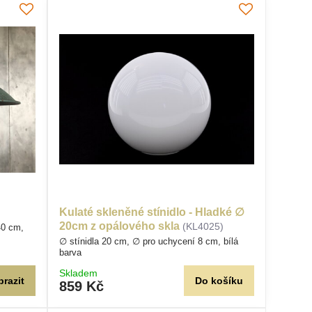
Kulaté skleněné stínidlo - Hladké ∅
20cm z opálového skla
(KL4025)
40 cm,
∅ stínidla 20 cm, ∅ pro uchycení 8 cm, bílá
barva
Skladem
brazit
Do košíku
859 Kč