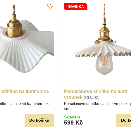
NOVINKA
stínítko na lustr vlnka
Porcelánové stínítko na lustr
vroubek
(CDZ02)
ítko na lustr vlnka, prům. 23
Porcelánové stínítko na lustr vroubek,
cm
Skladem
Do košíku
Do k
599 Kč