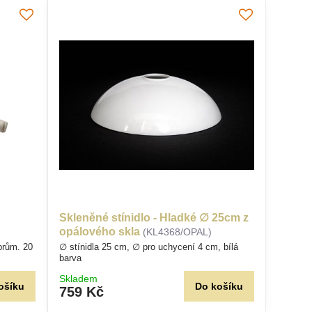
Skleněné stínidlo - Hladké ∅ 25cm z
opálového skla
(KL4368/OPAL)
 prům. 20
∅ stínidla 25 cm, ∅ pro uchycení 4 cm, bílá
barva
Skladem
ošíku
Do košíku
759 Kč