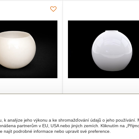
ěné stínidlo - Hladké ∅
Kulaté skleněné stínidlo - Hla
ového skla
bílé ∅ 14cm z opálového skla
(KL4059/1441)
(KL4059)
m, ∅ pro uchycení 4,5 cm
∅ stínidla 14 cm, ∅ pro uchycení 4,5 c
u, k analýze jeho výkonu a ke shromažďování údajů o jeho používání.
barva
řenášena partnerům v EU, USA nebo jiných zemích. Kliknutím na „Přijm
te najít podrobné informace nebo upravit své preference.
Skladem
Do košíku
Do k
690 Kč