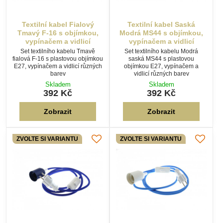
Zobrazit
Zobrazit
ZVOLTE SI VARIANTU
ZVOLTE SI VARIANTU
Textilní kabel Modrý
Textilní kabel Modrý M31 s
Tmavý M12 s objímkou,
objímkou, vypínačem a
vypínačem a vidlicí
vidlicí
Set textilního kabelu Modrá
Set textilního kabelu Modrá M31
tmavá M12 s plastovou objímkou
s plastovou objímkou E27,
E27, vypínačem a vidlicí různých
vypínačem a vidlicí různých
barev
barev
Skladem
Skladem
392 Kč
392 Kč
Zobrazit
Zobrazit