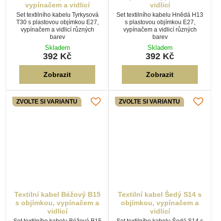
Textilní kabel Béžový B15
Textilní kabel Šedý S14 s
s objímkou, vypínačem a
objímkou, vypínačem a
vidlicí
vidlicí
Set textilního kabelu Béžová B15
Set textilního kabelu Šedá S14 s
s plastovou objímkou E27,
plastovou objímkou E27,
vypínačem a vidlicí různých
vypínačem a vidlicí různých
Používáme soubory cookies!
barev
barev
Skladem
Skladem
392 Kč
392 Kč
Soubory cookie používáme k vylepšení vaší návštěvy tohoto webu,
k analýze jeho výkonu a ke shromažďování údajů o jeho používání.
Můžeme k tomu použít nástroje a služby třetích stran a
Zobrazit
Zobrazit
shromážděná data mohou být přenášena partnerům v EU, USA
nebo jiných zemích. Kliknutím na „Přijmout všechny soubory
cookie“ vyjadřujete svůj souhlas s tímto zpracováním. Níže můžete
ZVOLTE SI VARIANTU
ZVOLTE SI VARIANTU
najít podrobné informace nebo upravit své preference.