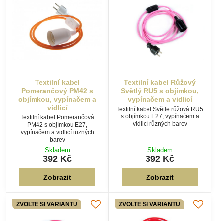
vidlicí
Textilní kabel Světle růžová RU5
s objímkou E27, vypínačem a
Textilní kabel Pomerančová
vidlicí různých barev
PM42 s objímkou E27,
vypínačem a vidlicí různých
barev
Skladem
Skladem
392 Kč
392 Kč
Zobrazit
Zobrazit
ZVOLTE SI VARIANTU
ZVOLTE SI VARIANTU
Textilní kabel Růžový
Textilní kabel Červený CE9
Tmavý R11 s objímkou,
s objímkou, vypínačem a
vypínačem a vidlicí
vidlicí
Textilní kabel Růžový R11 s
Textilní kabel Červený CE9 s