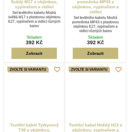
ZVOLTE SI VARIANTU
ZVOLTE SI VARIANTU
Textilní kabel Tyrkysový
Textilní kabel Hnědý H13 s
T30 s objímkou,
objímkou, vypínačem a
vypínačem a vidlicí
vidlicí
Set textilního kabelu Tyrkysová
Set textilního kabelu Hnědá H13
T30 s plastovou objímkou E27,
s plastovou objímkou E27,
vypínačem a vidlicí různých
vypínačem a vidlicí různých
barev
barev
Skladem
Skladem
392 Kč
392 Kč
Zobrazit
Zobrazit
ZVOLTE SI VARIANTU
ZVOLTE SI VARIANTU