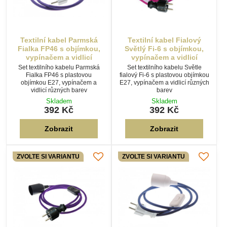
Zobrazit
Zobrazit
ZVOLTE SI VARIANTU
ZVOLTE SI VARIANTU
Textilní kabel Fialový
Textilní kabel Saská
Tmavý F-16 s objímkou,
Modrá MS44 s objímkou,
vypínačem a vidlicí
vypínačem a vidlicí
Set textilního kabelu Tmavě
Set textilního kabelu Modrá
fialová F-16 s plastovou objímkou
saská MS44 s plastovou
E27, vypínačem a vidlicí různých
objímkou E27, vypínačem a
barev
vidlicí různých barev
Skladem
Skladem
392 Kč
392 Kč