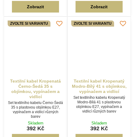
Textilní kabel Kropenatá
Textilní kabel Kropenatý
Černo-Šedá 35 s
Modro-Bílý 41 s objímkou,
objímkou, vypínačem a
vypínačem a vidlicí
vidlicí
Set textilního kabelu Kropenatý
Modro-Bílá 41 s plastovou
Set textilního kabelu Černo-Šedá
objímkou E27, vypínačem a
35 s plastovou objímkou E27,
vidlicí různých barev
vypínačem a vidlicí různých
barev
Skladem
Skladem
392 Kč
392 Kč
Zobrazit
Zobrazit
ZVOLTE SI VARIANTU
ZVOLTE SI VARIANTU