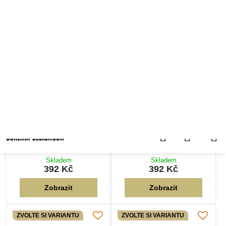
Reflexní ZL2 s objímkou,
Reflexní OR4 s objímkou,
vypínačem a vidlicí
vypínačem a vidlicí
Textilní kabel Reflexní žlutá ZL2 s
Textilní kabel Reflexní oranžová
objímkou E27, vypínačem a
OR4 s objímkou E27, vypínačem
vidlicí různých barev
a vidlicí různých barev
Skladem
Skladem
392 Kč
392 Kč
Zobrazit
Zobrazit
ZVOLTE SI VARIANTU
ZVOLTE SI VARIANTU
Textilní kabel
Textilní kabel Růžový
Pomerančový PM42 s
Světlý RU5 s objímkou,
objímkou, vypínačem a
vypínačem a vidlicí