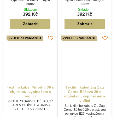
Textilní kabel Přírodní 36 s
Textilní kabel Zig Zag
objímkou, vypínačem a
Černo-Béžová 29 s
vidlicí
objímkou, vypínačem a
vidlicí
ZVOLTE SI BARVU I DÉLKU, 27
BAREV OBJÍMEK, 4 BARVY
Set textilního kabelu Zig Zag
VIDLICE A VYPÍNAČE
Černo-Béžová 29 s plastovou
objímkou E27, vypínačem a
vidlicí různých barev
Skladem
Skladem
439 Kč
392 Kč
Zobrazit
Zobrazit
ZVOLTE SI VARIANTU
ZVOLTE SI VARIANTU