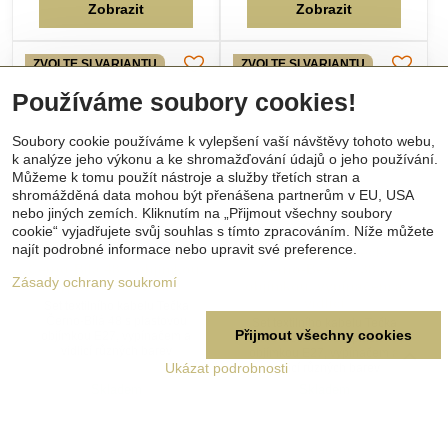
Textilní kabel Tečka
Textilní kabel Tečka
Černo-Bílá 48 s objímkou,
Černo-Béžová 38 s
vypínačem a vidlicí
objímkou, vypínačem a
vidlicí
Set textilního kabelu Tečka
Černo-Bílá 48 s plastovou
Set textilního kabelu Tečka
objímkou E27, vypínačem a
Černo-Béžová 38 s plastovou
vidlicí různých barev
objímkou E27, vypínačem a
vidlicí různých barev
Skladem
Skladem
392 Kč
392 Kč
Zobrazit
Zobrazit
ZVOLTE SI VARIANTU
ZVOLTE SI VARIANTU