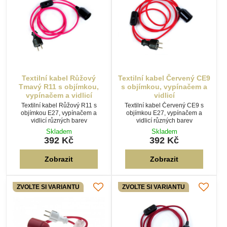
objímkou E27, vypínačem a
objímkou E27, vypínačem a
vidlicí různých barev
vidlicí různých barev
Skladem
Skladem
392 Kč
392 Kč
Zobrazit
Zobrazit
ZVOLTE SI VARIANTU
ZVOLTE SI VARIANTU
Textilní kabel Červená
Textilní kabel Bordó B28 s
jahoda CJ45 s objímkou,
objímkou, vypínačem a
vypínačem a vidlicí
vidlicí
Set textilního kabelu Červená
Set textilního kabelu s plastovou
jahoda CJ45 s plastovou
objímkou E27, vypínačem a
objímkou E27, vypínačem a
vidlicí různých barev
vidlicí různých barev