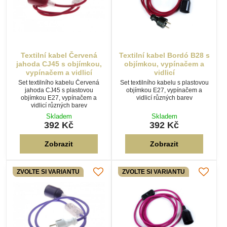
Skladem
Skladem
392 Kč
392 Kč
Zobrazit
Zobrazit
ZVOLTE SI VARIANTU
ZVOLTE SI VARIANTU
Textilní kabel Parmská
Textilní kabel Fialový
Fialka FP46 s objímkou,
Světlý Fi-6 s objímkou,
vypínačem a vidlicí
vypínačem a vidlicí
Set textilního kabelu Parmská
Set textilního kabelu Světle
Fialka FP46 s plastovou
fialový Fi-6 s plastovou objímkou
objímkou E27, vypínačem a
E27, vypínačem a vidlicí různých
vidlicí různých barev
barev
Skladem
Skladem
392 Kč
392 Kč