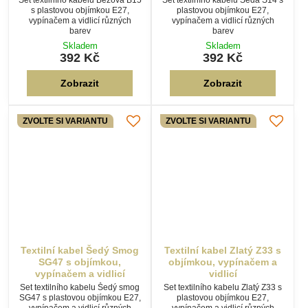
Zásady ochrany soukromí
Přijmout všechny cookies
Ukázat podrobnosti
Textilní kabel Šedý Smog
Textilní kabel Zlatý Z33 s
SG47 s objímkou,
objímkou, vypínačem a
vypínačem a vidlicí
vidlicí
Set textilního kabelu Šedý smog
Set textilního kabelu Zlatý Z33 s
SG47 s plastovou objímkou E27,
plastovou objímkou E27,
vypínačem a vidlicí různých
vypínačem a vidlicí různých
barev
barev
Skladem
Skladem
392 Kč
392 Kč
Zobrazit
Zobrazit
ZVOLTE SI VARIANTU
ZVOLTE SI VARIANTU