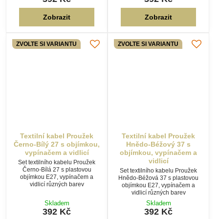
Textilní kabel Proužek
Textilní kabel Proužek
Černo-Bílý 27 s objímkou,
Hnědo-Béžový 37 s
vypínačem a vidlicí
objímkou, vypínačem a
vidlicí
Set textilního kabelu Proužek
Černo-Bílá 27 s plastovou
Set textilního kabelu Proužek
objímkou E27, vypínačem a
Hnědo-Béžová 37 s plastovou
vidlicí různých barev
objímkou E27, vypínačem a
vidlicí různých barev
Skladem
Skladem
392 Kč
392 Kč
Zobrazit
Zobrazit
ZVOLTE SI VARIANTU
ZVOLTE SI VARIANTU