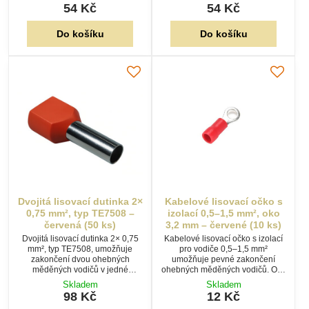
šroubových svorek a vytváří
šroubových svorek a vytváří
54 Kč
54 Kč
spolehlivý elektrický spoj. Balení
spolehlivý elektrický spoj. Balení
50 ks.
50 ks.
Do košíku
Do košíku
Dvojitá lisovací dutinka 2×
Kabelové lisovací očko s
0,75 mm², typ TE7508 –
izolací 0,5–1,5 mm², oko
červená (50 ks)
3,2 mm – červené (10 ks)
Dvojitá lisovací dutinka 2× 0,75
Kabelové lisovací očko s izolací
mm², typ TE7508, umožňuje
pro vodiče 0,5–1,5 mm²
zakončení dvou ohebných
umožňuje pevné zakončení
měděných vodičů v jedné
ohebných měděných vodičů. Oko
dutince. Usnadňuje připojení do
o průměru 3,2 mm je určeno pro
Skladem
Skladem
šroubových svorek a vytváří
šroubové připojení. Balení 10 ks.
98 Kč
12 Kč
pevný elektrický spoj. Balení 50