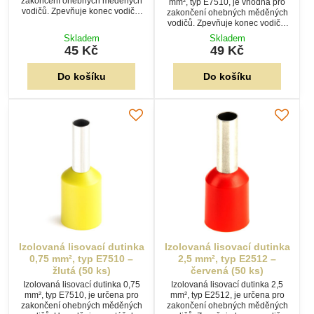
zakončení ohebných měděných
mm², typ E7510, je vhodná pro
vodičů. Zpevňuje konec vodiče,
zakončení ohebných měděných
usnadňuje montáž do
vodičů. Zpevňuje konec vodiče,
šroubových svorek a přispívá ke
usnadňuje připojení do
Skladem
Skladem
spolehlivému elektrickému
šroubových svorek a vytváří
45 Kč
49 Kč
spojení. Balení obsahuje 50 ks.
spolehlivý elektrický spoj. Balení
50 ks.
Do košíku
Do košíku
Izolovaná lisovací dutinka
Izolovaná lisovací dutinka
0,75 mm², typ E7510 –
2,5 mm², typ E2512 –
žlutá (50 ks)
červená (50 ks)
Izolovaná lisovací dutinka 0,75
Izolovaná lisovací dutinka 2,5
mm², typ E7510, je určena pro
mm², typ E2512, je určena pro
zakončení ohebných měděných
zakončení ohebných měděných