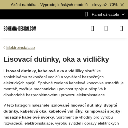
✕
Akční nabídka - Výprodej loňských modelů – slevy až -70%
Panel uživatele
Elektroinstalace
Lisovací dutinky, oka a vidličky
Lisovací dutinky, kabelová oka a vidličky
slouží ke
spolehlivému zakončení vodičů a vytváření bezpečných
elektrických spojů. Správně zvolená kabelová koncovka usnadňuje
montáž, zvyšuje mechanickou pevnost spoje a přispívá k
dlouhodobě bezproblémovému provozu elektroinstalace.
V této kategorii naleznete
izolované lisovací dutinky, dvojité
dutinky, kabelová oka, kabelové vidličky, krimpovací spojky i
mosazné kabelové svorky
. Sortiment je vhodný pro výrobu
rozvaděčů, elektroinstalace, výrobu svítidel i opravy elektrických