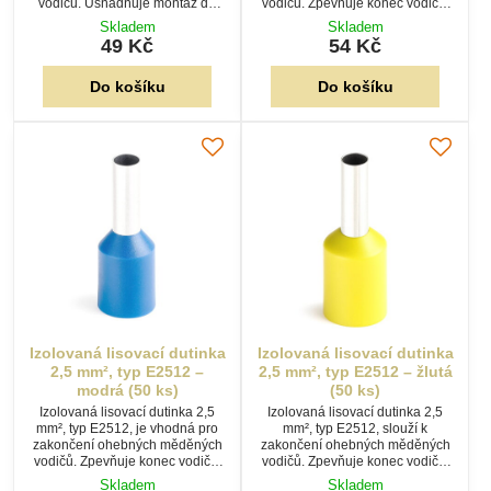
vodičů. Usnadňuje montáž do
vodičů. Zpevňuje konec vodiče,
šroubových svorek, zpevňuje
usnadňuje montáž do
Skladem
Skladem
konec vodiče a vytváří spolehlivé
šroubových svorek a vytváří
49 Kč
54 Kč
elektrické spojení. Balení 50 ks.
spolehlivý elektrický spoj. Balení
50 ks.
Do košíku
Do košíku
Izolovaná lisovací dutinka
Izolovaná lisovací dutinka
2,5 mm², typ E2512 –
2,5 mm², typ E2512 – žlutá
modrá (50 ks)
(50 ks)
Izolovaná lisovací dutinka 2,5
Izolovaná lisovací dutinka 2,5
mm², typ E2512, je vhodná pro
mm², typ E2512, slouží k
zakončení ohebných měděných
zakončení ohebných měděných
vodičů. Zpevňuje konec vodiče,
vodičů. Zpevňuje konec vodiče,
usnadňuje připojení do
usnadňuje montáž do
Skladem
Skladem