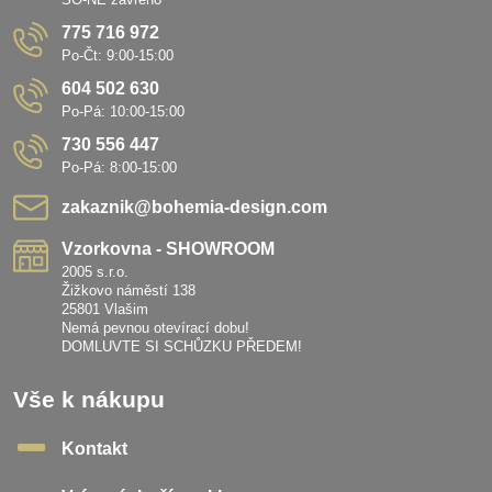
775 716 972
Po-Čt: 9:00-15:00
604 502 630
Po-Pá: 10:00-15:00
730 556 447
Po-Pá: 8:00-15:00
zakaznik​@bohemia-design​.com
Vzorkovna - SHOWROOM
2005 s.r.o.
Žižkovo náměstí 138
25801 Vlašim
Nemá pevnou otevírací dobu!
DOMLUVTE SI SCHŮZKU PŘEDEM!
Vše k nákupu
Kontakt