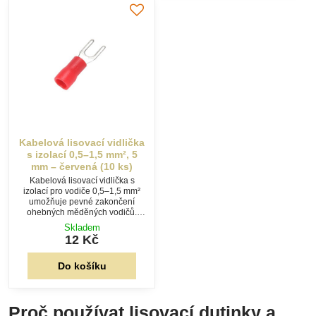
Kabelová lisovací vidlička
s izolací 0,5–1,5 mm², 5
mm – červená (10 ks)
Kabelová lisovací vidlička s
izolací pro vodiče 0,5–1,5 mm²
umožňuje pevné zakončení
ohebných měděných vodičů.
Vidlička o velikosti 5 mm
Skladem
usnadňuje rychlé šroubové
12 Kč
připojení. Balení 10 ks.
Do košíku
Proč používat lisovací dutinky a