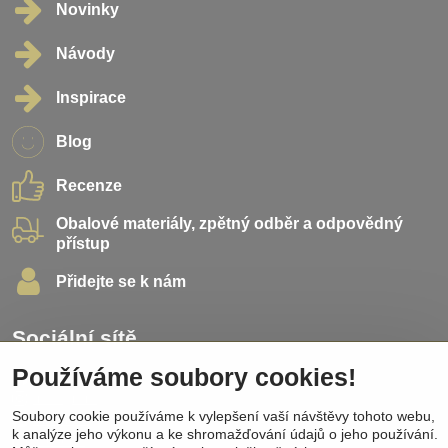
Novinky
Návody
Inspirace
Blog
Recenze
Obalové materiály, zpětný odběr a odpovědný
přístup
Přidejte se k nám
Sociální sítě
Používáme soubory cookies!
Facebook
Instagram
Soubory cookie používáme k vylepšení vaší návštěvy tohoto webu,
Pinterest
k analýze jeho výkonu a ke shromažďování údajů o jeho používání.
Youtube