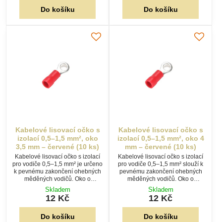
ks.
Do košíku
Do košíku
Kabelové lisovací očko s
Kabelové lisovací očko s
izolací 0,5–1,5 mm², oko
izolací 0,5–1,5 mm², oko 4
3,5 mm – červené (10 ks)
mm – červené (10 ks)
Kabelové lisovací očko s izolací
Kabelové lisovací očko s izolací
pro vodiče 0,5–1,5 mm² je určeno
pro vodiče 0,5–1,5 mm² slouží k
k pevnému zakončení ohebných
pevnému zakončení ohebných
měděných vodičů. Oko o
měděných vodičů. Oko o
průměru 3,5 mm umožňuje
průměru 4 mm umožňuje
Skladem
Skladem
snadné šroubové připojení.
spolehlivé šroubové připojení.
12 Kč
12 Kč
Balení 10 ks.
Balení 10 ks.
Do košíku
Do košíku