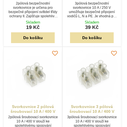
2pólová bezpečnostní
3pólová bezpečnostní
svorkovnice je určena pro
svorkovnice 10 A / 250 V
bezpečné připojení svítidel třídy
umožňuje bezpečné připojení
ochrany II. Zajišťuje spolehlivé
vodičů L, N a PE. Je vhodná pro
propojení vodičů, odlehčení tahu
svítidla i další elektrická zařízení
Skladem
Skladem
kabelu a snadnou montáž při
třídy ochrany I a II a zajišťuje
19 Kč
39 Kč
výrobě i opravách svítidel.
spolehlivé šroubové připojení.
Do košíku
Do košíku
Svorkovnice 2 pólová
Svorkovnice 3 pólová
šroubovací 10 A / 400 V
šroubovací 10 A / 400 V
2pólová šroubovací svorkovnice
3pólová šroubovací svorkovnice
10 A / 400 V slouží ke
10 A / 400 V slouží ke
spolehlivému spojování
spolehlivému spojování