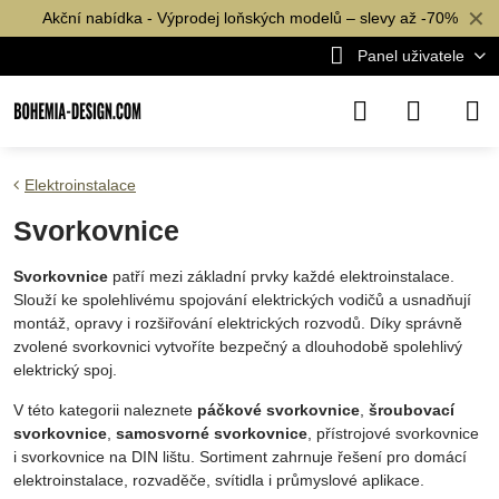
✕
Akční nabídka - Výprodej loňských modelů – slevy až -70%
Panel uživatele
Elektroinstalace
Svorkovnice
Svorkovnice
patří mezi základní prvky každé elektroinstalace.
Slouží ke spolehlivému spojování elektrických vodičů a usnadňují
montáž, opravy i rozšiřování elektrických rozvodů. Díky správně
zvolené svorkovnici vytvoříte bezpečný a dlouhodobě spolehlivý
elektrický spoj.
V této kategorii naleznete
páčkové svorkovnice
,
šroubovací
svorkovnice
,
samosvorné svorkovnice
, přístrojové svorkovnice
i svorkovnice na DIN lištu. Sortiment zahrnuje řešení pro domácí
elektroinstalace, rozvaděče, svítidla i průmyslové aplikace.