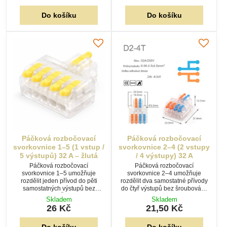
Do košíku
Do košíku
Páčková rozbočovací
Páčková rozbočovací
svorkovnice 1–5 (1 vstup /
svorkovnice 2–4 (2 vstupy
5 výstupů) 32 A – žlutá
/ 4 výstupy) 32 A
Páčková rozbočovací
Páčková rozbočovací
svorkovnice 1–5 umožňuje
svorkovnice 2–4 umožňuje
rozdělit jeden přívod do pěti
rozdělit dva samostatné přívody
samostatných výstupů bez
do čtyř výstupů bez šroubování.
šroubování. Žluté páčky
Transparentní tělo usnadňuje
Skladem
Skladem
usnadňují ovládání a
kontrolu zapojení a páčky
26 Kč
21,50 Kč
transparentní tělo umožňuje
zajišťují rychlou montáž.
rychlou kontrolu zapojení.