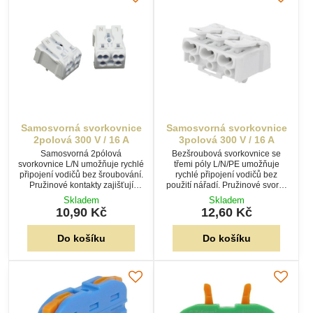
Samosvorná svorkovnice
Samosvorná svorkovnice
2polová 300 V / 16 A
3polová 300 V / 16 A
Samosvorná 2pólová
Bezšroubová svorkovnice se
svorkovnice L/N umožňuje rychlé
třemi póly L/N/PE umožňuje
připojení vodičů bez šroubování.
rychlé připojení vodičů bez
Pružinové kontakty zajišťují
použití nářadí. Pružinové svorky
spolehlivé spojení vodičů o
zajišťují spolehlivý kontakt a
Skladem
Skladem
průřezu 0,5–2,5 mm² pro svítidla i
usnadňují montáž svítidel i
10,90 Kč
12,60 Kč
elektroinstalace.
dalších elektroinstalací.
Do košíku
Do košíku