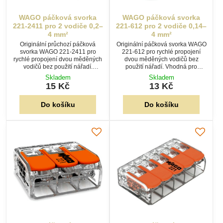
WAGO páčková svorka
WAGO páčková svorka
221-2411 pro 2 vodiče 0,2–
221-612 pro 2 vodiče 0,14–
4 mm²
4 mm²
Originální průchozí páčková
Originální páčková svorka WAGO
svorka WAGO 221-2411 pro
221-612 pro rychlé propojení
rychlé propojení dvou měděných
dvou měděných vodičů bez
vodičů bez použití nářadí.
použití nářadí. Vhodná pro
Vhodná pro vodiče 0,2–4 mm², s
vodiče 0,14–4 mm², s technologií
Skladem
Skladem
průhledným tělem pro snadnou
CAGE CLAMP® a průhledným
15 Kč
13 Kč
kontrolu zapojení.
tělem pro snadnou kontrolu
zapojení.
Do košíku
Do košíku