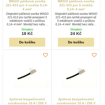
WAGO páčková svorka
WAGO páčková svorka
221-613 pro 3 vodiče 0,14–
221-415 pro 5 vodičů
4 mm²
0,14–4 mm²
Originální páčková svorka WAGO
Originální páčková svorka WAGO
221-613 pro rychlé propojení 3
221-415 pro rychlé propojení až
měděných vodičů o průřezu
5 měděných vodičů o průřezu
0,14–4 mm². Montáž bez nářadí,
0,14–4 mm². Montáž bez nářadí,
technologie CAGE CLAMP® a
technologie CAGE CLAMP® a
Skladem
Skladem
průhledné tělo pro snadnou
průhledné tělo pro kontrolu
18 Kč
24 Kč
kontrolu zapojení.
zapojení.
Do košíku
Do košíku
2pólová bezpečnostní
3pólová bezpečnostní
svorkovnice 10 A / 250 V
svorkovnice 10 A / 250 V