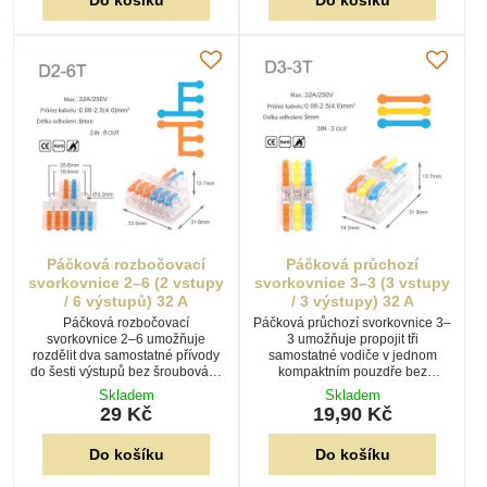
Do košíku
Do košíku
Páčková rozbočovací
Páčková průchozí
svorkovnice 2–6 (2 vstupy
svorkovnice 3–3 (3 vstupy
/ 6 výstupů) 32 A
/ 3 výstupy) 32 A
Páčková rozbočovací
Páčková průchozí svorkovnice 3–
svorkovnice 2–6 umožňuje
3 umožňuje propojit tři
rozdělit dva samostatné přívody
samostatné vodiče v jednom
do šesti výstupů bez šroubování.
kompaktním pouzdře bez
Transparentní tělo usnadňuje
šroubování. Barevně odlišené
Skladem
Skladem
kontrolu zapojení a páčky
páčky usnadňují orientaci a
29 Kč
19,90 Kč
zajišťují rychlou montáž.
transparentní tělo kontrolu
zapojení.
Do košíku
Do košíku