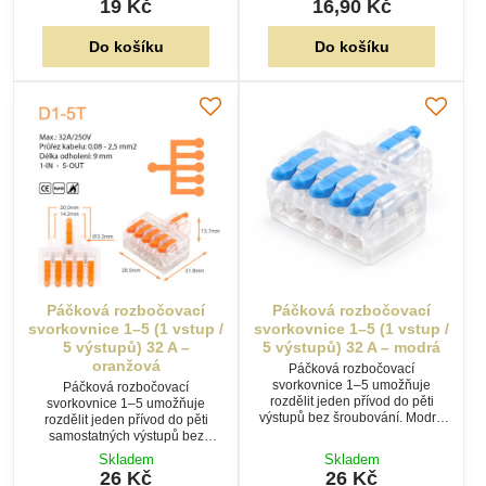
19 Kč
16,90 Kč
páčky zajišťují rychlou montáž.
Do košíku
Do košíku
Páčková rozbočovací
Páčková rozbočovací
svorkovnice 1–5 (1 vstup /
svorkovnice 1–5 (1 vstup /
5 výstupů) 32 A –
5 výstupů) 32 A – modrá
oranžová
Páčková rozbočovací
svorkovnice 1–5 umožňuje
Páčková rozbočovací
rozdělit jeden přívod do pěti
svorkovnice 1–5 umožňuje
výstupů bez šroubování. Modré
rozdělit jeden přívod do pěti
páčky usnadňují orientaci při
samostatných výstupů bez
montáži a transparentní tělo
šroubování. Transparentní tělo
Skladem
Skladem
umožňuje kontrolu zapojení.
usnadňuje kontrolu zapojení a
26 Kč
26 Kč
páčky zajišťují rychlou montáž.