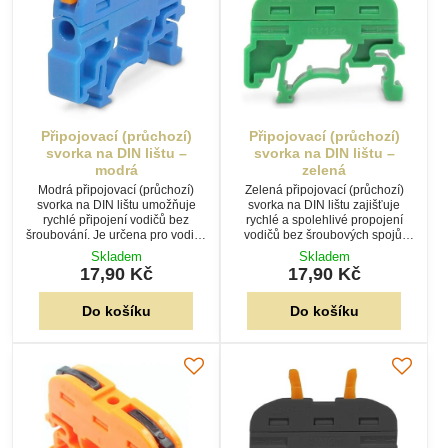
Připojovací (průchozí)
Připojovací (průchozí)
svorka na DIN lištu –
svorka na DIN lištu –
modrá
zelená
Modrá připojovací (průchozí)
Zelená připojovací (průchozí)
svorka na DIN lištu umožňuje
svorka na DIN lištu zajišťuje
rychlé připojení vodičů bez
rychlé a spolehlivé propojení
šroubování. Je určena pro vodiče
vodičů bez šroubových spojů.
0,08–4,0 mm², proud 32 A a
Vhodná pro vodiče 0,08–4,0
Skladem
Skladem
napětí 400 V.
mm², jmenovitý proud 32 A a
17,90 Kč
17,90 Kč
napětí 400 V.
Do košíku
Do košíku