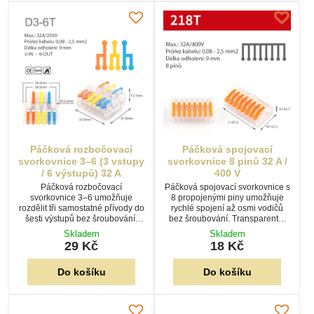
Páčková rozbočovací
Páčková spojovací
svorkovnice 3–6 (3 vstupy
svorkovnice 8 pinů 32 A /
/ 6 výstupů) 32 A
400 V
Páčková rozbočovací
Páčková spojovací svorkovnice s
svorkovnice 3–6 umožňuje
8 propojenými piny umožňuje
rozdělit tři samostatné přívody do
rychlé spojení až osmi vodičů
šesti výstupů bez šroubování.
bez šroubování. Transparentní
Barevně odlišené páčky
tělo usnadňuje kontrolu zapojení
Skladem
Skladem
usnadňují orientaci a
a páčky zajišťují pohodlnou
29 Kč
18 Kč
transparentní tělo kontrolu
montáž.
zapojení.
Do košíku
Do košíku