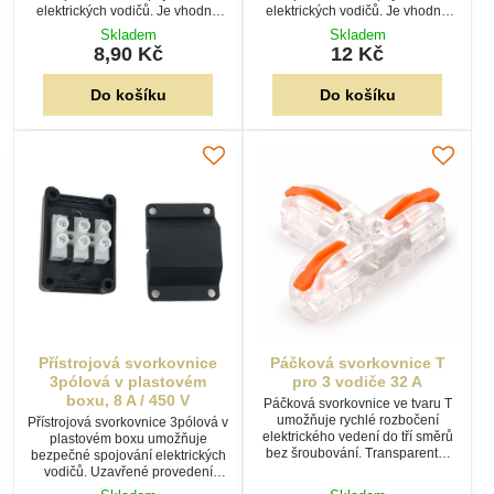
elektrických vodičů. Je vhodná
elektrických vodičů. Je vhodná
pro připojení dvou vodičů ve
pro připojení vodičů L, N a PE ve
Skladem
Skladem
svítidlech, rozvodných krabicích i
svítidlech, rozvodných krabicích i
8,90 Kč
12 Kč
běžných elektroinstalacích.
elektroinstalacích.
Do košíku
Do košíku
Přístrojová svorkovnice
Páčková svorkovnice T
3pólová v plastovém
pro 3 vodiče 32 A
boxu, 8 A / 450 V
Páčková svorkovnice ve tvaru T
umožňuje rychlé rozbočení
Přístrojová svorkovnice 3pólová v
elektrického vedení do tří směrů
plastovém boxu umožňuje
bez šroubování. Transparentní
bezpečné spojování elektrických
tělo usnadňuje kontrolu zapojení
vodičů. Uzavřené provedení
a páčky zajišťují snadnou
chrání elektrické spoje před