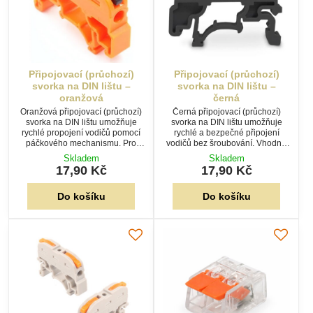
Připojovací (průchozí)
Připojovací (průchozí)
svorka na DIN lištu –
svorka na DIN lištu –
oranžová
černá
Oranžová připojovací (průchozí)
Černá připojovací (průchozí)
svorka na DIN lištu umožňuje
svorka na DIN lištu umožňuje
rychlé propojení vodičů pomocí
rychlé a bezpečné připojení
páčkového mechanismu. Pro
vodičů bez šroubování. Vhodná
vodiče 0,08–4,0 mm², jmenovitý
pro vodiče 0,08–4,0 mm², proud
Skladem
Skladem
proud 32 A a napětí 400 V.
32 A a napětí 400 V.
17,90 Kč
17,90 Kč
Do košíku
Do košíku