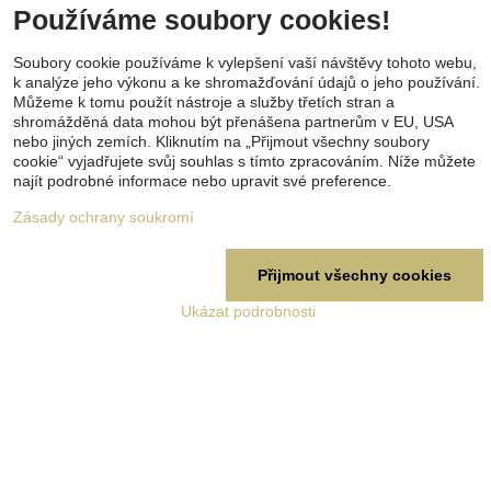
Používáme soubory cookies!
Třícestná páčková
Čtyřcestná páčková
svorkovnice pro 3 vodiče
svorkovnice pro 4 vodiče
32 A – modrá
32 A – oranžová
Soubory cookie používáme k vylepšení vaší návštěvy tohoto webu,
Třícestná páčková svorkovnice
Čtyřcestná páčková svorkovnice
k analýze jeho výkonu a ke shromažďování údajů o jeho používání.
propojí 3 vodiče bez šroubování
propojí 4 vodiče bez šroubování
Můžeme k tomu použít nástroje a služby třetích stran a
a nářadí. Modré páčky usnadňují
a použití nářadí. Transparentní
shromážděná data mohou být přenášena partnerům v EU, USA
rozlišení spoje a průhledné tělo
tělo umožňuje kontrolu zapojení
nebo jiných zemích. Kliknutím na „Přijmout všechny soubory
umožňuje rychlou kontrolu
a oranžové páčky usnadňují
Skladem
Skladem
správného zasunutí vodičů při
rychlou montáž.
cookie“ vyjadřujete svůj souhlas s tímto zpracováním. Níže můžete
7,90 Kč
10,90 Kč
montáži.
najít podrobné informace nebo upravit své preference.
Do košíku
Do košíku
Zásady ochrany soukromí
Přijmout všechny cookies
Ukázat podrobnosti
Čtyřcestná páčková
Pěticestná páčková