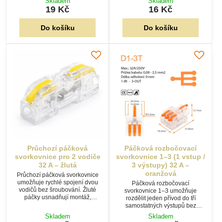
Skladem
Skladem
montáž.
mechanickým poškozením i
19 Kč
16 Kč
náhodným dotykem.
Do košíku
Do košíku
Průchozí páčková
Páčková rozbočovací
svorkovnice pro 2 vodiče
svorkovnice 1–3 (1 vstup /
32 A – žlutá
3 výstupy) 32 A –
oranžová
Průchozí páčková svorkovnice
umožňuje rychlé spojení dvou
Páčková rozbočovací
vodičů bez šroubování. Žluté
svorkovnice 1–3 umožňuje
páčky usnadňují montáž,
rozdělit jeden přívod do tří
transparentní tělo umožňuje
samostatných výstupů bez
kontrolu správného zasunutí
šroubování. Transparentní tělo
Skladem
Skladem
vodičů.
usnadňuje kontrolu zapojení a