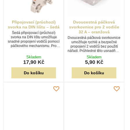
Připojovací (průchozí)
Dvoucestná páčková
svorka na DIN lištu – šedá
svorkovnice pro 2 vodiče
32 A – oranžová
Šedá připojovací (průchozí)
svorka na DIN lištu umožňuje
Dvoucestná páčková svorkovnice
snadné propojení vodičů pomocí
umožňuje rychlé a bezpečné
páčkového mechanismu. Pro
propojení 2 vodičů bez použití
vodiče 0,08–4,0 mm², jmenovitý
nářadí. Průhledné tělo usnadňuje
proud 32 A a napětí 400 V.
kontrolu zapojení a páčkový
Skladem
Skladem
mechanismus zajišťuje snadnou
17,90 Kč
5,90 Kč
montáž i opakované použití.
Do košíku
Do košíku