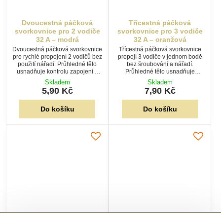
Dvoucestná páčková
Třícestná páčková
svorkovnice pro 2 vodiče
svorkovnice pro 3 vodiče
32 A – modrá
32 A – oranžová
Dvoucestná páčková svorkovnice
Třícestná páčková svorkovnice
pro rychlé propojení 2 vodičů bez
propojí 3 vodiče v jednom bodě
použití nářadí. Průhledné tělo
bez šroubování a nářadí.
usnadňuje kontrolu zapojení a
Průhledné tělo usnadňuje
modré páčky zajišťují pohodlnou
kontrolu zasunutí a páčky
Skladem
Skladem
manipulaci při montáži.
umožňují snadné připojení i
5,90 Kč
7,90 Kč
rozpojení.
Do košíku
Do košíku