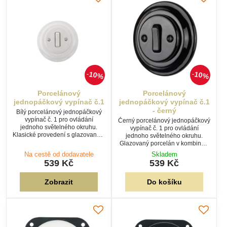
10%
10%
Porcelánový
Porcelánový
jednopáčkový vypínač č.1
jednopáčkový vypínač č.1
- černý
Bílý porcelánový jednopáčkový
vypínač č. 1 pro ovládání
Černý porcelánový jednopáčkový
jednoho světelného okruhu.
vypínač č. 1 pro ovládání
Klasické provedení s glazovaným
jednoho světelného okruhu.
porcelánem a rámečkem je
Glazovaný porcelán v kombinaci
vhodné pro tradiční i moderní
s klasickou páčkou dodává
Na cestě od dodavatele
Skladem
elektroinstalace.
elektroinstalaci výrazný a
539 Kč
539 Kč
elegantní vzhled.
Zobrazit
Do košíku