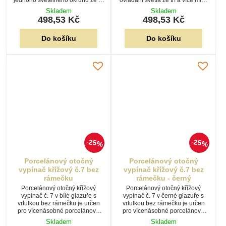
a více míst. Ideální pro stylovou
Ideální pro retro i industriální
Skladem
Skladem
retro elektroinstalaci.
interiéry.
498,53 Kč
498,53 Kč
Do košíku
Do košíku
25%
25%
Porcelánový otočný
Porcelánový otočný
vypínač křížový č.7 bez
vypínač křížový č.7 bez
rámečku
rámečku - černý
Porcelánový otočný křížový
Porcelánový otočný křížový
vypínač č. 7 v bílé glazuře s
vypínač č. 7 v černé glazuře s
vrtulkou bez rámečku je určen
vrtulkou bez rámečku je určen
pro vícenásobné porcelánové
pro vícenásobné porcelánové
rámečky. Elegantní řešení pro
rámečky. Výrazný prvek retro i
Skladem
Skladem
stylovou retro elektroinstalaci.
industriální elektroinstalace.