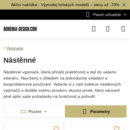
✕
Akční nabídka - Výprodej loňských modelů – slevy až -70%
Panel uživatele
Vypínače
Nástěnné
Nástěnné vypínače, které přináší praktičnost a styl do vašeho
interiéru. Navrženy s ohledem na jednoduché ovládání a
bezproblémové používání. Vyberte si z naší kolekce nástěnných
vypínačů a dodáte svému prostoru vkusný prvek, který zároveň
plně splní vaše požadavky na funkčnost a pohodlí.
Pozice
Parametry