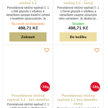
otočný č.1
otočný č.1 - černý
Porcelánový otočný vypínač č. 1
Porcelánový otočný vypínač č. 1
v bílé glazuře s vrtulkou a
v černé glazuře s vrtulkou a
rámečkem spojuje tradiční vzhled
rámečkem zaujme výrazným
s kvalitním zpracováním. Je
retro vzhledem. Je ideální pro
ideální pro stylové interiéry,
industriální, historické i moderní
Na cestě od dodavatele
Skladem
chalupy i rekonstrukce
interiéry s přiznanou
498,71 Kč
498,71 Kč
historických objektů.
elektroinstalací.
Zobrazit
Do košíku
19%
19%
Porcelánový otočný
Porcelánový otočný
vypínač č.1 - bez rámečku
vypínač č.1 bez rámečku -
černý
Porcelánový otočný vypínač č. 1
v bílé glazuře s vrtulkou bez