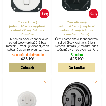
14%
14%
Porcelánový
Porcelánový
jednopáčkový vypínač
jednopáčkový vypínač
schodišťový č.6 bez
schodišťový č.6 bez
rámečku
rámečku - černý
Bílý porcelánový jednopáčkový
Černý porcelánový jednopáčkový
schodišťový vypínač č. 6 bez
schodišťový vypínač č. 6 bez
rámečku umožňuje ovládat jeden
rámečku umožňuje ovládat jeden
světelný okruh ze dvou různých
světelný okruh ze dvou různých
míst. Je určen pro použití ve
míst. Je určen pro použití ve
Na cestě od dodavatele
Skladem
vícenásobných porcelánových
vícenásobných porcelánových
425 Kč
425 Kč
rámečcích.
rámečcích.
Zobrazit
Do košíku