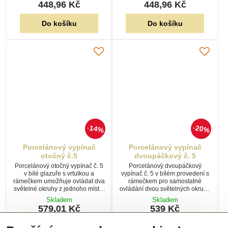
448,96 Kč
448,96 Kč
Do košíku
Do košíku
14%
20%
Porcelánový vypínač
Porcelánový vypínač
otočný č.5
dvoupáčkový č. 5
Porcelánový otočný vypínač č. 5
Porcelánový dvoupáčkový
v bílé glazuře s vrtulkou a
vypínač č. 5 v bílém provedení s
rámečkem umožňuje ovládat dva
rámečkem pro samostatné
světelné okruhy z jednoho místa.
ovládání dvou světelných okruhů
Tradiční řešení pro stylovou retro
z jednoho místa. Glazovaný
Skladem
Skladem
elektroinstalaci.
porcelán nabízí dlouhou
579,01 Kč
539 Kč
životnost, mechanickou odolnost
i nadčasový vzhled.
Do košíku
Do košíku