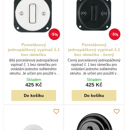
5%
5%
Porcelánový
Porcelánový
jednopáčkový vypínač č.1
jednopáčkový vypínač č.1
bez rámečku
bez rámečku - černý
Bílý porcelánový jednopáčkový
Černý porcelánový jednopáčkový
vypínač č. 1 bez rámečku pro
vypínač č. 1 bez rámečku pro
ovládání jednoho světelného
ovládání jednoho světelného
okruhu. Je určen pro použití ve
okruhu. Je určen pro použití ve
vícenásobných porcelánových
vícenásobných porcelánových
Skladem
Skladem
rámečcích a tradičních
rámečcích a vynikne v moderních
425 Kč
425 Kč
elektroinstalacích.
i industriálních interiérech.
Do košíku
Do košíku