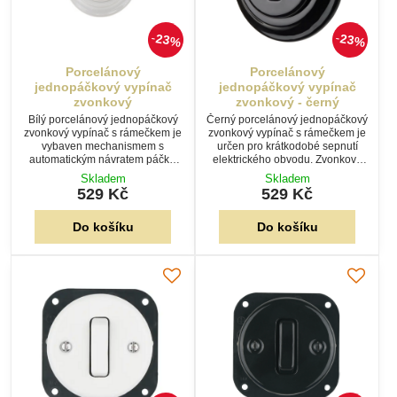
23%
23%
Porcelánový
Porcelánový
jednopáčkový vypínač
jednopáčkový vypínač
zvonkový
zvonkový - černý
Bílý porcelánový jednopáčkový
Černý porcelánový jednopáčkový
zvonkový vypínač s rámečkem je
zvonkový vypínač s rámečkem je
vybaven mechanismem s
určen pro krátkodobé sepnutí
automatickým návratem páčky.
elektrického obvodu. Zvonkový
Vhodný pro ovládání zvonku,
mechanismus zajišťuje
Skladem
Skladem
schodišťového automatu nebo
automatický návrat páčky do
529 Kč
529 Kč
impulzního relé.
výchozí polohy.
Do košíku
Do košíku