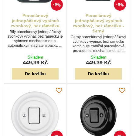
9%
9%
Porcelánový
Porcelánový
jednopáčkový vypínač
jednopáčkový vypínač
zvonkový, bez rámečku
zvonkový, bez rámečku -
černý
Bílý porcelánový jednopáčkový
zvonkový vypínač bez rámečku je
Černý porcelánový jednopáčkový
vybaven mechanismem s
zvonkový vypínač bez rámečku
automatickým návratem páčky. Je
kombinuje tradiční porcelánové
určen pro vícenásobné
provedení s mechanismem pro
porcelánové rámečky a ovládání
krátkodobé ovládací impulzy. Je
Skladem
Skladem
zařízení vyžadujících krátkodobý
určen pro montáž do
449,39 Kč
449,39 Kč
impulz.
vícenásobných porcelánových
rámečků.
Do košíku
Do košíku