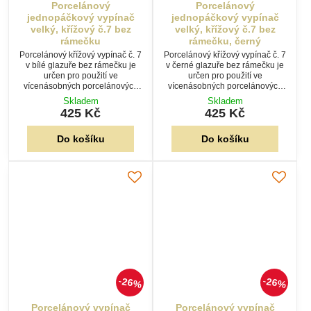
Porcelánový
Porcelánový
jednopáčkový vypínač
jednopáčkový vypínač
velký, křížový č.7 bez
velký, křížový č.7 bez
rámečku
rámečku, černý
Porcelánový křížový vypínač č. 7
Porcelánový křížový vypínač č. 7
v bílé glazuře bez rámečku je
v černé glazuře bez rámečku je
určen pro použití ve
určen pro použití ve
vícenásobných porcelánových
vícenásobných porcelánových
rámečcích. Nabízí odolné a
rámečcích. Nabízí odolné a
Skladem
Skladem
elegantní řešení přiznané
elegantní řešení přiznané
425 Kč
425 Kč
elektroinstalace.
elektroinstalace.
Do košíku
Do košíku
26%
26%
Porcelánový vypínač
Porcelánový vypínač