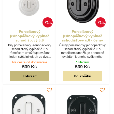
21%
21%
Porcelánový
Porcelánový
jednopáčkový vypínač
jednopáčkový vypínač
schodišťový č.6
schodišťový č.6 - černý
Bílý porcelánový jednopáčkový
Černý porcelánový jednopáčkový
schodišťový vypínač č. 6 s
schodišťový vypínač č. 6 s
rámečkem umožňuje ovládat
rámečkem umožňuje pohodlné
jeden světelný okruh ze dvou
ovládání jednoho světelného
různých míst. Ideální řešení pro
okruhu ze dvou různých míst.
Na cestě od dodavatele
Skladem
schodiště, chodby a průchozí
Ideální řešení pro schodiště,
539 Kč
539 Kč
místnosti.
chodby i průchozí místnosti.
Zobrazit
Do košíku