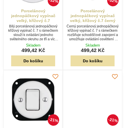
32%
32%
Porcelánový
Porcelánový
jednopáčkový vypínač
jednopáčkový vypínač
velký, křížový č.7
velký, křížový č.7 černý
Bílý porcelánový jednopáčkový
Černý porcelánový jednopáčkový
křížový vypínač č. 7 s rámečkem
křížový vypínač č. 7 s rámečkem
slouží k ovládání jednoho
rozšiřuje schodišťové zapojení a
světelného okruhu ze tří a více
umožňuje ovládání osvětlení z
míst. Používá se mezi dvěma
více než dvou míst. Ideální pro
Skladem
Skladem
schodišťovými vypínači č. 6.
chodby, schodiště i větší objekty.
499,42 Kč
499,42 Kč
Do košíku
Do košíku
21%
21%