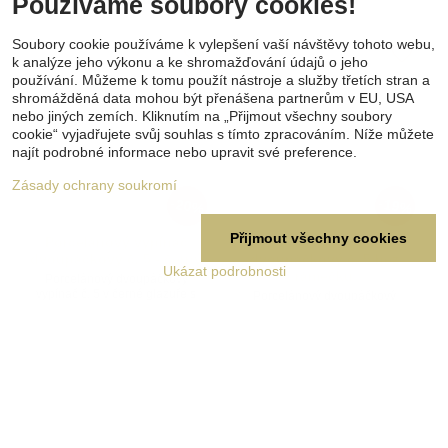
Používáme soubory cookies!
Soubory cookie používáme k vylepšení vaší návštěvy tohoto webu,
k analýze jeho výkonu a ke shromažďování údajů o jeho
používání. Můžeme k tomu použít nástroje a služby třetích stran a
shromážděná data mohou být přenášena partnerům v EU, USA
nebo jiných zemích. Kliknutím na „Přijmout všechny soubory
cookie“ vyjadřujete svůj souhlas s tímto zpracováním. Níže můžete
najít podrobné informace nebo upravit své preference.
Zásady ochrany soukromí
20%
19%
Přijmout všechny cookies
Porcelánový vypínač
Porcelánový vypínač
dvoupáčkový č. 5 - černý
dvoupáčkový č. 5 bez
Ukázat podrobnosti
rámečku
Porcelánový dvoupáčkový
vypínač č. 5 v černé glazuře s
Porcelánový dvoupáčkový
rámečkem umožňuje samostatně
vypínač č. 5 v bílé glazuře bez
ovládat dva světelné okruhy z
rámečku umožňuje samostatně
jednoho místa. Výrazný doplněk
ovládat dva světelné okruhy z
retro i industriálních interiérů.
jednoho místa. Určen pro
Skladem
Skladem
vícenásobné porcelánové
539 Kč
425 Kč
rámečky.
Do košíku
Do košíku