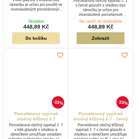
Porcelánový otočný vypínač č. 1
rámečku je určen pro použití ve
v černé glazuře s vrtulkou bez
vícenásobných porcelánových
rámečku je určen pro
rámečcích. Ideální pro stylovou
vícenásobné porcelánové
přiznanou elektroinstalaci.
rámečky. Výrazný design
Skladem
Na cestě od dodavatele
podtrhne charakter retro i
448,89 Kč
448,89 Kč
industriálních interiérů.
Do košíku
Zobrazit
33%
33%
Porcelánový vypínač
Porcelánový vypínač
otočný křížový č.7
otočný křížový č.7 - černý
Porcelánový otočný vypínač č. 7
Porcelánový otočný křížový
v bílé glazuře s vrtulkou a
vypínač č. 7 v černé glazuře s
rámečkem umožňuje ovládání
vrtulkou a rámečkem umožňuje
jednoho světelného okruhu ze tří
ovládání světla ze tří a více míst.