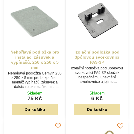
Nehořlavá podložka pro
Izolační podložka pod
instalaci zásuvek a
3pólovou svorkovnici
vypínačů, 250 x 250 x 5
PA9-3P
mm
Izolační podložka pod 3pólovou
svorkovnici PA9-3P slouží k
Nehořlavá podložka Cemvin 250
bezpečnému upevnění
× 250 × 5 mm pro bezpečnou
svorkovnice a jejímu
montáž vypínačů, zásuvek a
elektrickému oddělení od
dalších elektrozařízení na
montážního podkladu. Přehledné
hořlavé podklady. Bezazbestový
Skladem
Skladem
značení L – ⏚ – N usnadňuje
materiál splňuje ČSN 33 2312 a
75 Kč
6 Kč
správné zapojení vodičů.
zvyšuje požární bezpečnost.
Do košíku
Do košíku