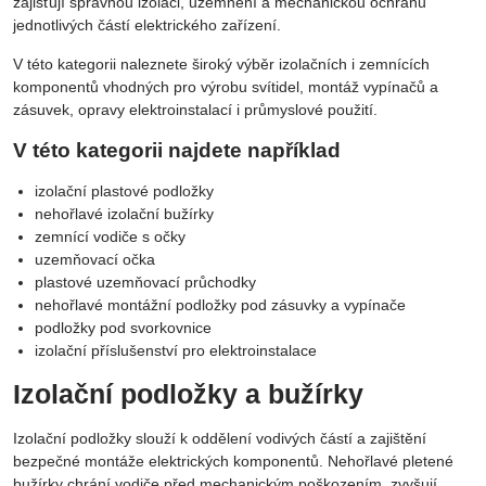
jednotlivých částí elektrického zařízení.
V této kategorii naleznete široký výběr izolačních i zemnících
komponentů vhodných pro výrobu svítidel, montáž vypínačů a
zásuvek, opravy elektroinstalací i průmyslové použití.
V této kategorii najdete například
izolační plastové podložky
nehořlavé izolační bužírky
zemnící vodiče s očky
uzemňovací očka
plastové uzemňovací průchodky
nehořlavé montážní podložky pod zásuvky a vypínače
podložky pod svorkovnice
izolační příslušenství pro elektroinstalace
Izolační podložky a bužírky
Izolační podložky slouží k oddělení vodivých částí a zajištění
bezpečné montáže elektrických komponentů. Nehořlavé pletené
bužírky chrání vodiče před mechanickým poškozením, zvyšují