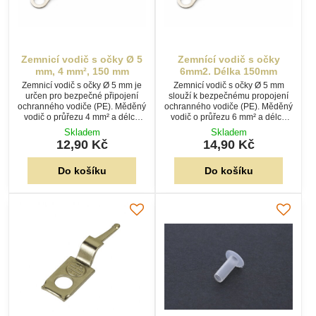
Zemnicí vodič s očky Ø 5
Zemnící vodič s očky
mm, 4 mm², 150 mm
6mm2. Délka 150mm
Zemnicí vodič s očky Ø 5 mm je
Zemnicí vodič s očky Ø 5 mm
určen pro bezpečné připojení
slouží k bezpečnému propojení
ochranného vodiče (PE). Měděný
ochranného vodiče (PE). Měděný
vodič o průřezu 4 mm² a délce
vodič o průřezu 6 mm² a délce
150 mm je na obou koncích
150 mm je na obou koncích
Skladem
Skladem
zakončen lisovanými kabelovými
zakončen lisovanými kabelovými
12,90 Kč
14,90 Kč
oky.
oky.
Do košíku
Do košíku