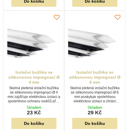
Izolační bužírka se
Izolační bužírka se
silikonovou impregnací Ø
silikonovou impregnací Ø
4 mm
6 mm
Skelná pletená izolační bužírka
Skelná pletená izolační bužírka
se silikonovou impregnací Ø 4
se silikonovou impregnací Ø 6
mm zajišťuje elektrickou izolaci a
mm poskytuje spolehlivou
spolehlivou ochranu vodičů před
elektrickou izolaci a chrání
vysokými teplotami i
vodiče i kabelové svazky před
Skladem
Skladem
mechanickým opotřebením.
vysokými teplotami a oděrem.
23 Kč
29 Kč
Samozhášivé provedení, délka
Samozhášivé provedení, délka
90 cm.
90 cm.
Do košíku
Do košíku