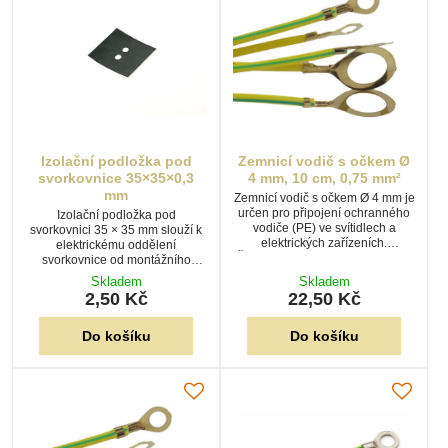
Izolační podložka pod
Zemnicí vodič s očkem Ø
svorkovnice 35×35×0,3
4 mm, 10 cm, 0,75 mm²
mm
Zemnicí vodič s očkem Ø 4 mm je
určen pro připojení ochranného
Izolační podložka pod
vodiče (PE) ve svítidlech a
svorkovnici 35 × 35 mm slouží k
elektrických zařízeních.
elektrickému oddělení
Žlutozelený vodič o délce 10 cm
svorkovnice od montážního
a průřezu 0,75 mm² je na jednom
podkladu. Je vyrobena z
Skladem
Skladem
konci opatřen lisovaným
polyethylenu (PE) a je vhodná
2,50 Kč
22,50 Kč
kabelovým očkem.
pro samosvorné i šroubové
svorkovnice.
Do košíku
Do košíku