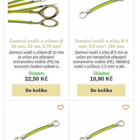
Zemnicí vodič s očkem Ø
Zemnicí vodič s očky Ø 5
10 mm, 10 cm, 0,75 mm²
mm, 2,5 mm², 150 mm
Zemnicí vodič s očkem Ø 10 mm
Zemnicí vodič s očky Ø 5 mm je
je určen pro připojení
určen pro bezpečné připojení
ochranného vodiče (PE) ke
ochranného vodiče (PE). Měděný
kovovým částem svítidel a
vodič o průřezu 2,5 mm² a délce
elektrických zařízení. Žlutozelený
150 mm je na obou koncích
Skladem
Skladem
vodič o délce 10 cm a průřezu
zakončen lisovanými kabelovými
22,50 Kč
10,90 Kč
0,75 mm² je zakončen lisovaným
oky.
kabelovým očkem.
Do košíku
Do košíku