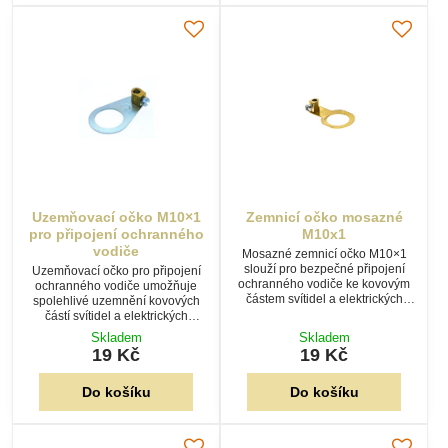
Uzemňovací očko M10×1
Zemnicí očko mosazné
pro připojení ochranného
M10x1
vodiče
Mosazné zemnicí očko M10×1
slouží pro bezpečné připojení
Uzemňovací očko pro připojení
ochranného vodiče ke kovovým
ochranného vodiče umožňuje
částem svítidel a elektrických
spolehlivé uzemnění kovových
zařízení. Celomosazné
částí svítidel a elektrických
provedení zajišťuje výbornou
zařízení. Otvor Ø 10,5 mm pro
Skladem
Skladem
vodivost, odolnost proti korozi a
závit M10×1, mosazná svorka pro
19 Kč
19 Kč
dlouhou životnost.
vodiče do 2,5 mm².
Do košíku
Do košíku