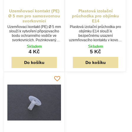
Uzemňovací kontakt (PE)
Plastová izolační
Ø 5 mm pro samosvornou
průchodka pro objímku
svorkovnici
E14
Uzemňovací kontakt (PE) Ø 5 mm
Plastová izolační průchodka pro
slouží k vytvoření připojovacího
objímku E14 slouží k
bodu ochranného vodiče ve
bezpečnému usazení
svorkovnicích. Pozinkovaný
uzemňovacího kontaktu v kovové
ocelový kontakt je určen pro
objímce. Vytváří izolační vrstvu
Skladem
Skladem
samosvorné svorkovnice a
mezi kontaktem a objímkou a je
4 Kč
5 Kč
bezpečné uzemnění elektrických
vhodná pro výrobu i opravy
zařízení.
svítidel.
Do košíku
Do košíku
Plastová izolační