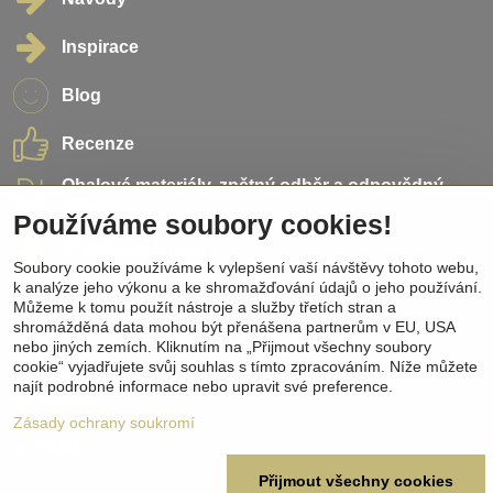
Inspirace
Blog
Recenze
Obalové materiály, zpětný odběr a odpovědný
přístup
Přidejte se k nám
Sociální sítě
Facebook
Instagram
Pinterest
Youtube
TikTok