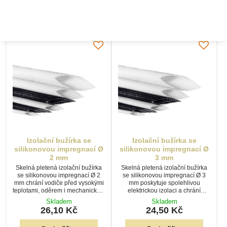
Do košíku
Do košíku
Izolační bužírka se
Izolační bužírka se
silikonovou impregnací Ø
silikonovou impregnací Ø
2 mm
3 mm
Skelná pletená izolační bužírka
Skelná pletená izolační bužírka
se silikonovou impregnací Ø 2
se silikonovou impregnací Ø 3
mm chrání vodiče před vysokými
mm poskytuje spolehlivou
teplotami, oděrem i mechanickým
elektrickou izolaci a chrání
poškozením. Samozhášivé
vodiče před vysokými teplotami i
Skladem
Skladem
provedení je vhodné pro svítidla,
oděrem. Samozhášivé provedení
26,10 Kč
24,50 Kč
elektroinstalace i elektrická
pro elektroinstalace a svítidla.
zařízení.
Do košíku
Do košíku