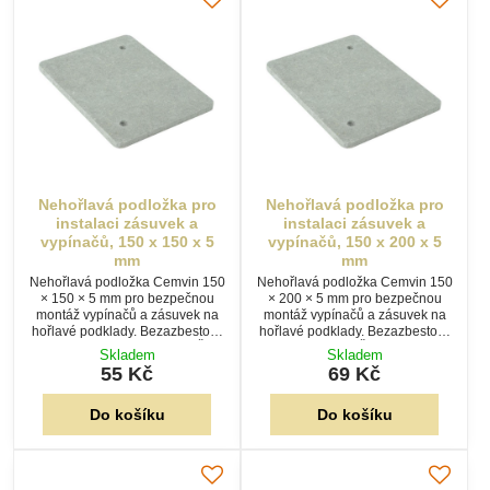
Nehořlavá podložka pro
Nehořlavá podložka pro
instalaci zásuvek a
instalaci zásuvek a
vypínačů, 150 x 150 x 5
vypínačů, 150 x 200 x 5
mm
mm
Nehořlavá podložka Cemvin 150
Nehořlavá podložka Cemvin 150
× 150 × 5 mm pro bezpečnou
× 200 × 5 mm pro bezpečnou
montáž vypínačů a zásuvek na
montáž vypínačů a zásuvek na
hořlavé podklady. Bezazbestový
hořlavé podklady. Bezazbestový
materiál splňuje požadavky ČSN
materiál splňuje ČSN 33 2312 a
Skladem
Skladem
33 2312 a zvyšuje bezpečnost
poskytuje spolehlivou tepelnou
55 Kč
69 Kč
elektroinstalace.
ochranu elektroinstalace.
Do košíku
Do košíku