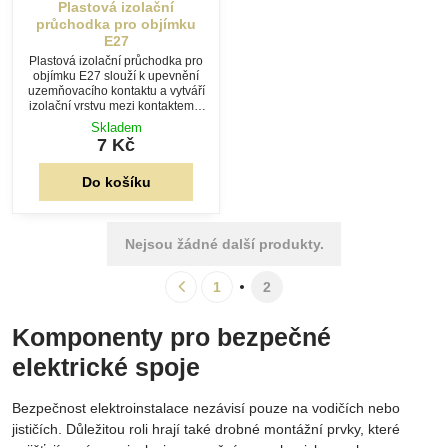
průchodka pro objímku
E27
Plastová izolační průchodka pro
objímku E27 slouží k upevnění
uzemňovacího kontaktu a vytváří
izolační vrstvu mezi kontaktem a
kovovou objímkou. Vhodná pro
Skladem
výrobu, opravy i renovace
7 Kč
svítidel.
Do košíku
Nejsou žádné další produkty.
1
2
Komponenty pro bezpečné
elektrické spoje
Bezpečnost elektroinstalace nezávisí pouze na vodičích nebo
jističích. Důležitou roli hrají také drobné montážní prvky, které
zajišťují správnou izolaci, uzemnění a mechanickou ochranu