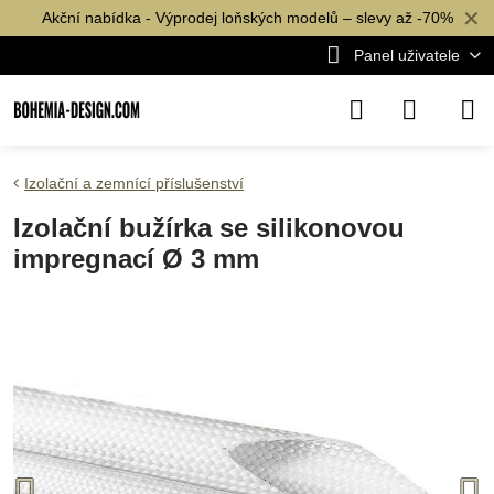
✕
Akční nabídka - Výprodej loňských modelů – slevy až -70%
Panel uživatele
Izolační a zemnící příslušenství
Izolační bužírka se silikonovou
impregnací Ø 3 mm