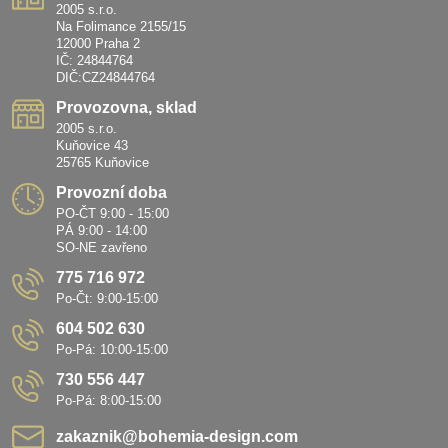
2005 s.r.o.
Na Folimance 2155/15
12000 Praha 2
IČ: 24844764
DIČ:CZ24844764
Provozovna, sklad
2005 s.r.o.
Kuňovice 43
25765 Kuňovice
Provozní doba
PO-ČT 9:00 - 15:00
PÁ 9:00 - 14:00
SO-NE zavřeno
775 716 972
Po-Čt: 9:00-15:00
604 502 630
Po-Pá: 10:00-15:00
730 556 447
Po-Pá: 8:00-15:00
zakaznik​@bohemia-design​.com