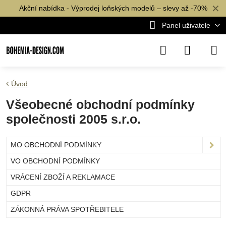
✕
Akční nabídka - Výprodej loňských modelů – slevy až -70%
Panel uživatele
Úvod
Všeobecné obchodní podmínky
společnosti 2005 s.r.o.
MO OBCHODNÍ PODMÍNKY
VO OBCHODNÍ PODMÍNKY
VRÁCENÍ ZBOŽÍ A REKLAMACE
GDPR
ZÁKONNÁ PRÁVA SPOTŘEBITELE