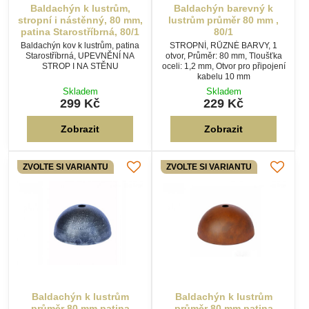
Baldachýn k lustrům,
Baldachýn barevný k
stropní i nástěnný, 80 mm,
lustrům průměr 80 mm ,
patina Starostříbrná, 80/1
80/1
Baldachýn kov k lustrům, patina
STROPNÍ, RŮZNÉ BARVY, 1
Starostříbrná, UPEVNĚNÍ NA
otvor, Průměr: 80 mm, Tloušťka
STROP I NA STĚNU
oceli: 1,2 mm, Otvor pro připojení
kabelu 10 mm
Skladem
Skladem
299 Kč
229 Kč
Zobrazit
Zobrazit
ZVOLTE SI VARIANTU
ZVOLTE SI VARIANTU
Baldachýn k lustrům
Baldachýn k lustrům
průměr 80 mm patina
průměr 80 mm patina