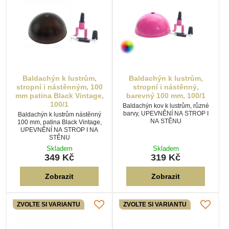
Baldachýn k lustrům,
Baldachýn k lustrům,
stropní i nástěnným, 100
stropní i nástěnný,
mm patina Black Vintage,
barevný 100 mm, 100/1
100/1
Baldachýn kov k lustrům, různé
barvy, UPEVNĚNÍ NA STROP I
Baldachýn k lustrům nástěnný
NA STĚNU
100 mm, patina Black Vintage,
UPEVNĚNÍ NA STROP I NA
STĚNU
Skladem
Skladem
349 Kč
319 Kč
Zobrazit
Zobrazit
ZVOLTE SI VARIANTU
ZVOLTE SI VARIANTU