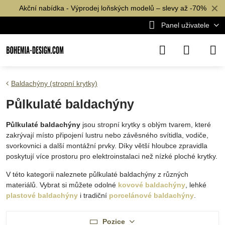
✕
Akční nabídka - Výprodej loňských modelů – slevy až -70%
Panel uživatele
Baldachýny (stropní krytky)
Půlkulaté baldachýny
Půlkulaté baldachýny
jsou stropní krytky s oblým tvarem, které
zakrývají místo připojení lustru nebo závěsného svítidla, vodiče,
svorkovnici a další montážní prvky. Díky větší hloubce zpravidla
poskytují více prostoru pro elektroinstalaci než nízké ploché krytky.
V této kategorii naleznete půlkulaté baldachýny z různých
materiálů. Vybrat si můžete odolné
kovové baldachýny
, lehké
plastové baldachýny
i tradiční
porcelánové baldachýny
.
Pozice