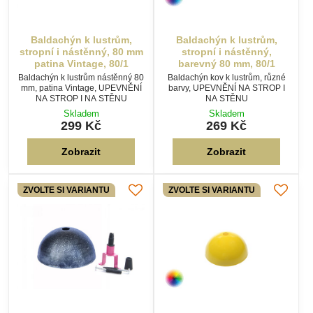
Baldachýn k lustrům,
Baldachýn k lustrům,
stropní i nástěnný, 80 mm
stropní i nástěnný,
patina Vintage, 80/1
barevný 80 mm, 80/1
Baldachýn k lustrům nástěnný 80
Baldachýn kov k lustrům, různé
mm, patina Vintage, UPEVNĚNÍ
barvy, UPEVNĚNÍ NA STROP I
NA STROP I NA STĚNU
NA STĚNU
Skladem
Skladem
299 Kč
269 Kč
Zobrazit
Zobrazit
ZVOLTE SI VARIANTU
ZVOLTE SI VARIANTU