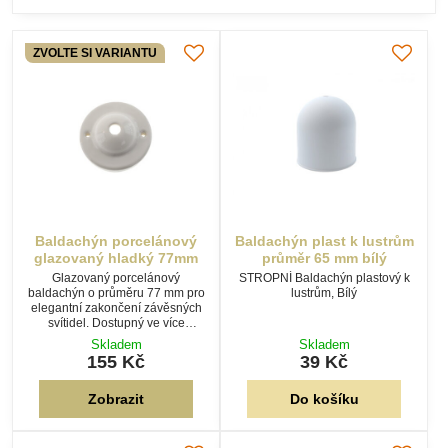
ZVOLTE SI VARIANTU
Baldachýn porcelánový
Baldachýn plast k lustrům
glazovaný hladký 77mm
průměr 65 mm bílý
Glazovaný porcelánový
STROPNÍ Baldachýn plastový k
baldachýn o průměru 77 mm pro
lustrům, Bílý
elegantní zakončení závěsných
svítidel. Dostupný ve více
barevných variantách, včetně
Skladem
Skladem
montážního příslušenství.
155 Kč
39 Kč
Zobrazit
Do košíku