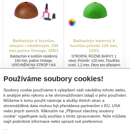
Baldachýn k lustrům,
Baldachýn barevný k
stropní i nástěnným, 100
lustrům průměr 120 mm,
mm patina Vintage, 100/1
120/1
Baldachýn k lustrům nástěnný
STROPNÍ, RŮZNÉ BARVY, 1
100 mm, patina Vintage,
otvor, Průměr: 120 mm, Tloušťka
UPEVNĚNÍ NA STROP I NA
oceli: 1,2 mm, Otvor pro připojení
STĚNU
kabelu 10 mm
Skladem
Skladem
Používáme soubory cookies!
349 Kč
309 Kč
Soubory cookie používáme k vylepšení vaší návštěvy tohoto webu,
Zobrazit
Zobrazit
k analýze jeho výkonu a ke shromažďování údajů o jeho používání.
Můžeme k tomu použít nástroje a služby třetích stran a
shromážděná data mohou být přenášena partnerům v EU, USA
ZVOLTE SI VARIANTU
ZVOLTE SI VARIANTU
nebo jiných zemích. Kliknutím na „Přijmout všechny soubory
cookie“ vyjadřujete svůj souhlas s tímto zpracováním. Níže můžete
najít podrobné informace nebo upravit své preference.