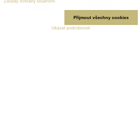
Zásady ochrany soukromí
Přijmout všechny cookies
Ukázat podrobnosti
Baldachýn k lustrům
Baldachýn k lustrům
průměr 120 mm patina
průměr 120 mm patina
Starostříbrná, 120/1
Black Vintage, 120/1
STROPNÍ Baldachýn k lustrům,
STROPNÍ Baldachýn k lustrům,
ocel, patina Starostříbrná
ocel, patina Black Vintage.
(cínovaná)
Skladem
Skladem
369 Kč
349 Kč
Zobrazit
Zobrazit
ZVOLTE SI VARIANTU
ZVOLTE SI VARIANTU