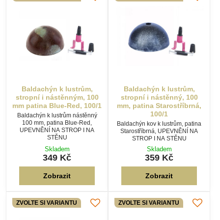
Baldachýn k lustrům,
Baldachýn k lustrům,
stropní i nástěnným, 100
stropní i nástěnný, 100
mm patina Blue-Red, 100/1
mm, patina Starostříbrná,
100/1
Baldachýn k lustrům nástěnný
100 mm, patina Blue-Red,
Baldachýn kov k lustrům, patina
UPEVNĚNÍ NA STROP I NA
Starostříbrná, UPEVNĚNÍ NA
STĚNU
STROP I NA STĚNU
Skladem
Skladem
349 Kč
359 Kč
Zobrazit
Zobrazit
ZVOLTE SI VARIANTU
ZVOLTE SI VARIANTU