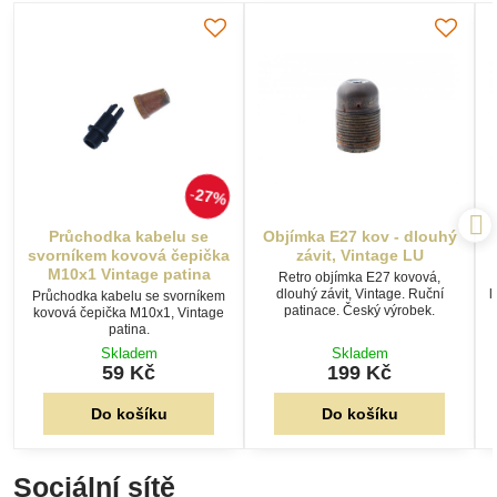
27%
Průchodka kabelu se
Objímka E27 kov - dlouhý
svorníkem kovová čepička
závit, Vintage LU
M10x1 Vintage patina
Retro objímka E27 kovová,
dlouhý závit, Vintage. Ruční
l
Průchodka kabelu se svorníkem
patinace. Český výrobek.
kovová čepička M10x1, Vintage
patina.
Skladem
Skladem
59 Kč
199 Kč
Do košíku
Do košíku
Sociální sítě