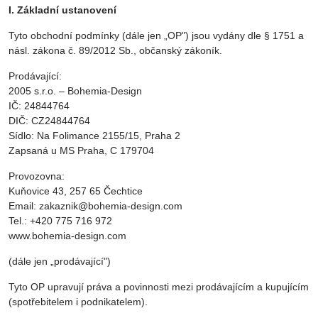
I. Základní ustanovení
Tyto obchodní podmínky (dále jen „OP") jsou vydány dle § 1751 a
násl. zákona č. 89/2012 Sb., občanský zákoník.
Prodávající:
2005 s.r.o. – Bohemia-Design
IČ: 24844764
DIČ: CZ24844764
Sídlo: Na Folimance 2155/15, Praha 2
Zapsaná u MS Praha, C 179704
Provozovna:
Kuňovice 43, 257 65 Čechtice
Email: zakaznik@bohemia-design.com
Tel.: +420 775 716 972
www.bohemia-design.com
(dále jen „prodávající")
Tyto OP upravují práva a povinnosti mezi prodávajícím a kupujícím
(spotřebitelem i podnikatelem).