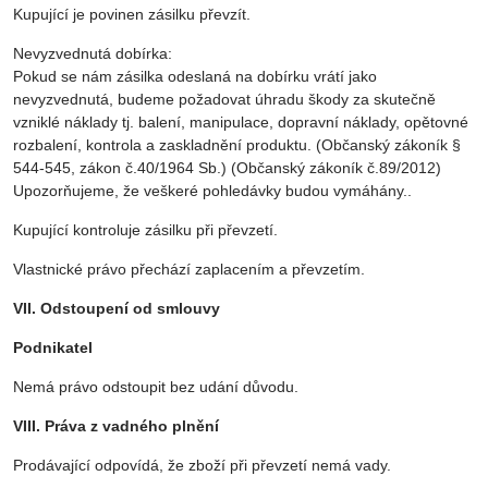
Kupující je povinen zásilku převzít.
Nevyzvednutá dobírka:
Pokud se nám zásilka odeslaná na dobírku vrátí jako
nevyzvednutá, budeme požadovat úhradu škody za skutečně
vzniklé náklady tj. balení, manipulace, dopravní náklady, opětovné
rozbalení, kontrola a zaskladnění produktu. (Občanský zákoník §
544-545, zákon č.40/1964 Sb.) (Občanský zákoník č.89/2012)
Upozorňujeme, že veškeré pohledávky budou vymáhány..
Kupující kontroluje zásilku při převzetí.
Vlastnické právo přechází zaplacením a převzetím.
VII. Odstoupení od smlouvy
Podnikatel
Nemá právo odstoupit bez udání důvodu.
VIII. Práva z vadného plnění
Prodávající odpovídá, že zboží při převzetí nemá vady.