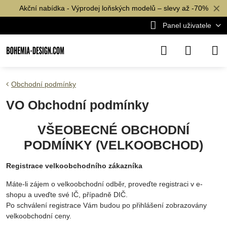
✕
Akční nabídka - Výprodej loňských modelů – slevy až -70%
Panel uživatele
Obchodní podmínky
VO Obchodní podmínky
VŠEOBECNÉ OBCHODNÍ
PODMÍNKY (VELKOOBCHOD)
Registrace velkoobchodního zákazníka
Máte-li zájem o velkoobchodní odběr, proveďte registraci v e-
shopu a uveďte své IČ, případně DIČ.
Po schválení registrace Vám budou po přihlášení zobrazovány
velkoobchodní ceny.