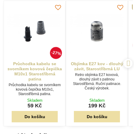
27%
Průchodka kabelu se
Objímka E27 kov - dlouhý
svorníkem kovová čepička
závit, Starostříbrná LU
M10x1 Starostříbrná
Retro objímka E27 kovová,
patina
dlouhý závit s patinou
Starostříbrná. Ruční patinace.
Průchodka kabelu se svorníkem
Český výrobek.
kovová čepička M10x1,
Starostříbrná patina.
Skladem
Skladem
59 Kč
199 Kč
Do košíku
Do košíku