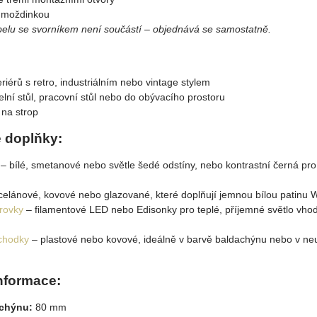
hmoždinkou
elu se svorníkem není součástí – objednává se samostatně.
riérů s retro, industriálním nebo vintage stylem
delní stůl, pracovní stůl nebo do obývacího prostoru
na strop
 doplňky:
– bílé, smetanové nebo světle šedé odstíny, nebo kontrastní černá pro
elánové, kovové nebo glazované, které doplňují jemnou bílou patinu W
árovky
– filamentové LED nebo Edisonky pro teplé, příjemné světlo vho
ůchodky
– plastové nebo kovové, ideálně v barvě baldachýnu nebo v neutr
nformace:
achýnu:
80 mm