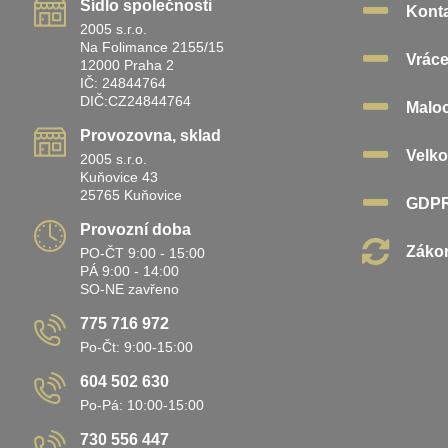
Sídlo společnosti
Kont
2005 s.r.o.
Na Folimance 2155/15
Vráce
12000 Praha 2
IČ: 24844764
DIČ:CZ24844764
Malo
Provozovna, sklad
Velk
2005 s.r.o.
Kuňovice 43
25765 Kuňovice
GDP
Provozní doba
Zákon
PO-ČT 9:00 - 15:00
PÁ 9:00 - 14:00
SO-NE zavřeno
775 716 972
Po-Čt: 9:00-15:00
604 502 630
Po-Pá: 10:00-15:00
730 556 447