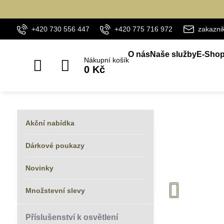
+420 730 556 447
+420 775 716 972
zakazn
O nás
Naše služby
E-Sho
Nákupní košík
0 Kč
Akční nabídka
Dárkové poukazy
Novinky
Množstevní slevy
Příslušenství k osvětlení