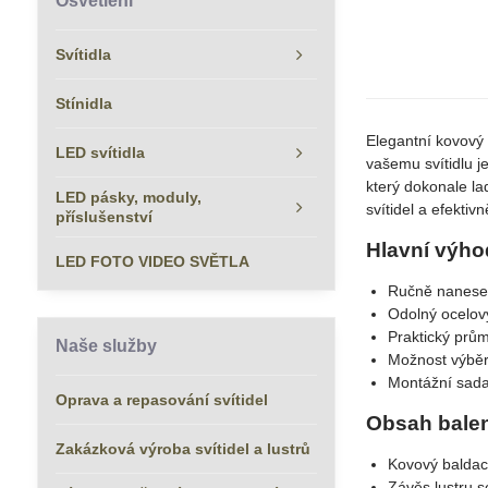
Osvětlení
Svítidla
Stínidla
Elegantní kovový
LED svítidla
vašemu svítidlu j
který dokonale la
LED pásky, moduly,
svítidel a efektivn
příslušenství
Hlavní výho
LED FOTO VIDEO SVĚTLA
Ručně nanesen
Odolný ocelový
Praktický prů
Naše služby
Možnost výběr
Montážní sada
Oprava a repasování svítidel
Obsah balen
Zakázková výroba svítidel a lustrů
Kovový baldac
Závěs lustru s