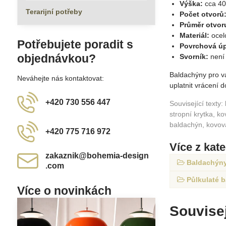
Výška:
cca 4
Terarijní potřeby
Počet otvorů
Průměr otvor
Materiál:
ocel
Potřebujete poradit s
Povrchová úp
objednávkou?
Svorník:
není 
Baldachýny pro v
Neváhejte nás kontaktovat:
uplatnit vrácení
+420 730 556 447
Související texty
stropní krytka, k
baldachýn, kovov
+420 775 716 972
Více z kat
zakaznik​@bohemia-design​
Baldachýny 
.com
Půlkulaté 
Více o novinkách
Souvisej