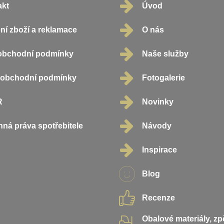
akt
Úvod
ní zboží a reklamace
O nás
obchodní podmínky
Naše služby
oobchodní podmínky
Fotogalerie
R
Novinky
ná práva spotřebitele
Návody
Inspirace
Blog
Recenze
Obalové materiály, z