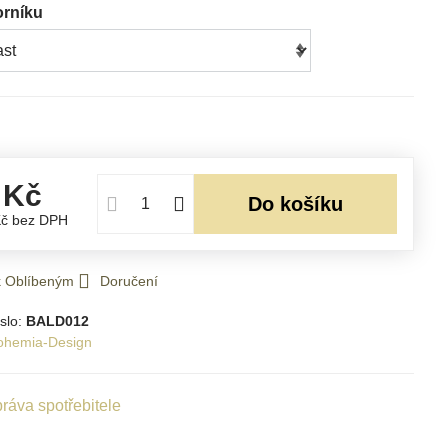
orníku
 Kč
Do košíku
Kč
bez DPH
 k Oblíbeným
Doručení
slo:
BALD012
ohemia-Design
ráva spotřebitele