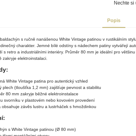
Nechte si 
Popis
 baldachýn s ručně nanášenou White Vintage patinou v rustikálním styl
edinečný charakter. Jemné bílé odstíny s nádechem patiny vytvářejí aut
dí s retro a industriálními interiéry. Průměr 80 mm je ideální pro většin
ě zakryje elektroinstalaci.
dy:
á White Vintage patina pro autentický vzhled
 plech (tloušťka 1,2 mm) zajišťuje pevnost a stabilitu
měr 80 mm zakryje běžné elektroinstalace
u svorníku v plastovém nebo kovovém provedení
 obsahuje závěs lustru a lustrháček s hmoždinkou
í:
hýn s White Vintage patinou (Ø 80 mm)
e třemi montážními otvory