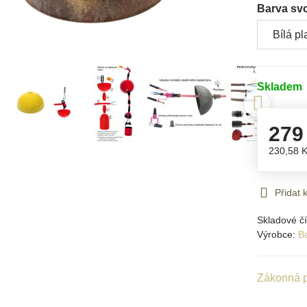
Barva sv
Skladem
279
230,58 
Přidat
Skladové čí
Výrobce:
B
Zákonná p