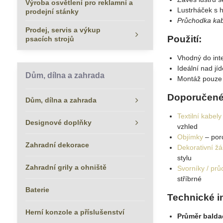
Výroba osvětlení pro reklamní a
Lustrháček s 
prodejní stánky
Průchodka kab
Prodej, servis a výkup
Použití:
psacích strojů
Vhodný do inte
Ideální nad jí
Dům, dílna a zahrada
Montáž pouze 
Doporučené
Dům, dílna a zahrada
Textilní kabely
Designové doplňky
vzhled
Objímky
– porc
Zahradní dekorace
Dekorativní ž
stylu
Zahradní grily a ohniště
Svorníky / pr
stříbrné
Baterie
Technické i
Herní konzole a příslušenství
Průměr bald