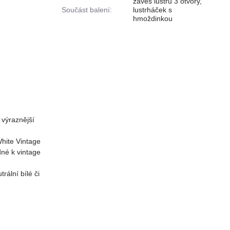
závěs lustru 3 otvory,
Součást balení:
lustrháček s
hmoždinkou
 výraznější
hite Vintage
dné k vintage
ální bílé či