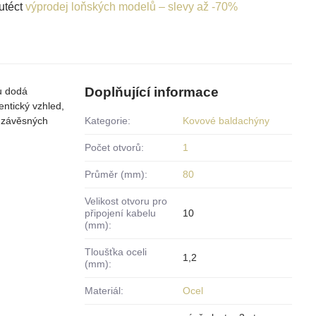
utéct
výprodej loňských modelů – slevy až -70%
Doplňující informace
u dodá
entický vzhled,
u závěsných
Kategorie:
Kovové baldachýny
Počet otvorů:
1
Průměr (mm):
80
Velikost otvoru pro
připojení kabelu
10
(mm):
Tloušťka oceli
1,2
(mm):
Materiál:
Ocel