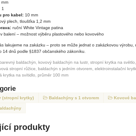
0 mm
:
1
u pro kabel:
10 mm
ový plech, tloušťka 1,2 mm
rava:
ruční White Vintage patina
v balení – možnost výběru plastového nebo kovového
ás lakujeme na zakázku – proto se může jednat o zakázkovou výrobu, u
 do 14 dnů podle §1837 občanského zákoníku.
: barevný baldachýn, kovový baldachýn na lustr, stropní krytka na světlo
ovová stropní růžice, baldachýn s jedním otvorem, elektroinstalační kry
á krytka na svítidlo, průměr 100 mm
egorie
(stropní krytky)
Baldachýny s 1 otvorem
Kovové ba
baldachýny
ící produkty