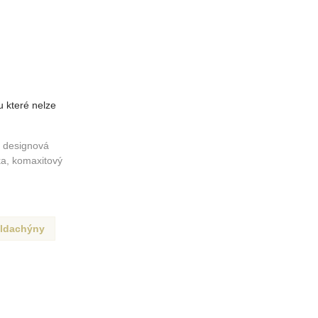
 které nelze
, designová
tka, komaxitový
ldachýny