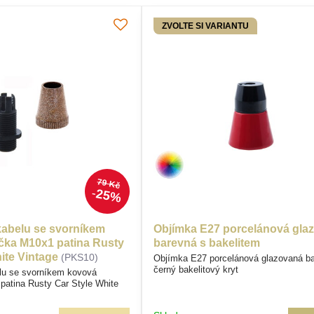
ZVOLTE SI VARIANTU
79 Kč
25%
abelu se svorníkem
Objímka E27 porcelánová gla
čka M10x1 patina Rusty
barevná s bakelitem
ite Vintage
(PKS10)
Objímka E27 porcelánová glazovaná b
černý bakelitový kryt
lu se svorníkem kovová
patina Rusty Car Style White