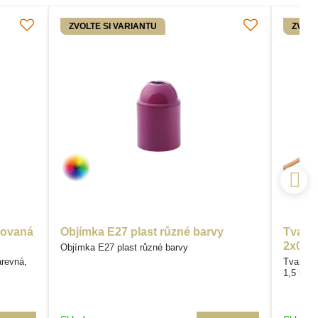
ZVOLTE SI VARIANTU
ZVOLT
zovaná
Objímka E27 plast různé barvy
Tvarov
2x0,7
Objímka E27 plast různé barvy
arevná,
Tvarovat
1,5 m