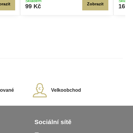
Skladem
Sklade
brazit
Zobrazit
99 Kč
169 
rované
Velkoobchod
Sociální sítě