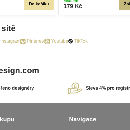
Skladem
Do košíku
Zo
179 Kč
 sítě
Instagram
Pinterest
Youtube
TikTok
esign.com
řeno designéry
Sleva 4% pro regist
ákupu
Navigace