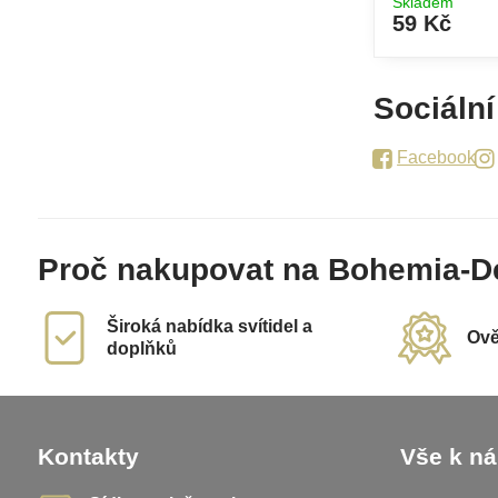
Skladem
59 Kč
Sociální
Facebook
Proč nakupovat na Bohemia-D
Široká nabídka svítidel a
Ově
doplňků
Kontakty
Vše k n