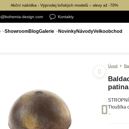
Akční nabídka - Výprodej loňských modelů – slevy až -70%
ik@bohemia-design.com
Kontakty
p
Showroom
Blog
Galerie
Novinky
Návody
Velkoobchod
Úvod
Ba
Balda
patina
STROPNÍ, 
Tloušťka 