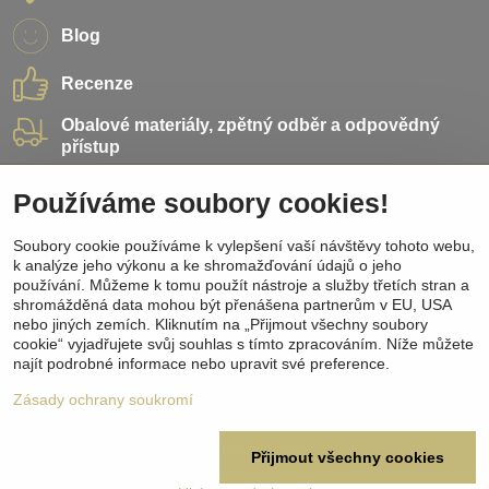
Blog
Recenze
Obalové materiály, zpětný odběr a odpovědný
přístup
Přidejte se k nám
Používáme soubory cookies!
Sociální sítě
Soubory cookie používáme k vylepšení vaší návštěvy tohoto webu,
k analýze jeho výkonu a ke shromažďování údajů o jeho
používání. Můžeme k tomu použít nástroje a služby třetích stran a
Facebook
shromážděná data mohou být přenášena partnerům v EU, USA
Instagram
nebo jiných zemích. Kliknutím na „Přijmout všechny soubory
Pinterest
cookie“ vyjadřujete svůj souhlas s tímto zpracováním. Níže můžete
Youtube
najít podrobné informace nebo upravit své preference.
TikTok
Zásady ochrany soukromí
©
2026
Copyright
Přijmout všechny cookies
Předvolby soukromí
Zásady ochrany soukromí
Podmínky používání