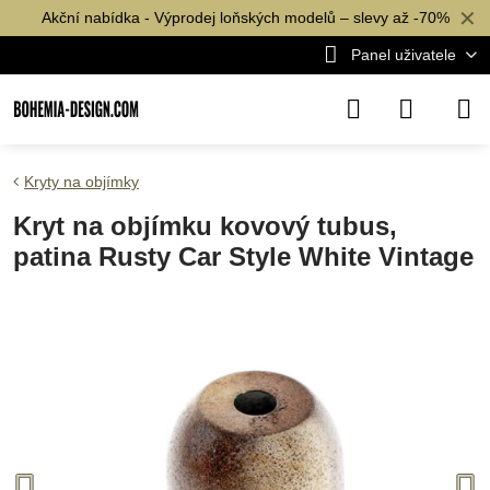
✕
Akční nabídka - Výprodej loňských modelů – slevy až -70%
Panel uživatele
Kryty na objímky
Kryt na objímku kovový tubus,
patina Rusty Car Style White Vintage