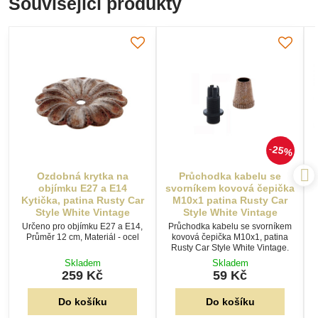
Související produkty
25%
Ozdobná krytka na
Průchodka kabelu se
objímku E27 a E14
svorníkem kovová čepička
Kytička, patina Rusty Car
M10x1 patina Rusty Car
Style White Vintage
Style White Vintage
Určeno pro objímku E27 a E14,
Průchodka kabelu se svorníkem
Průměr 12 cm, Materiál - ocel
kovová čepička M10x1, patina
Rusty Car Style White Vintage.
Skladem
Skladem
259 Kč
59 Kč
Do košíku
Do košíku