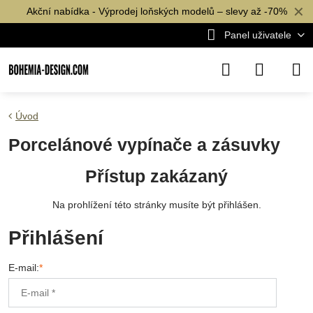
✕
Akční nabídka - Výprodej loňských modelů – slevy až -70%
Panel uživatele
Úvod
Porcelánové vypínače a zásuvky
Přístup zakázaný
Na prohlížení této stránky musíte být přihlášen.
Přihlášení
E-mail:
*