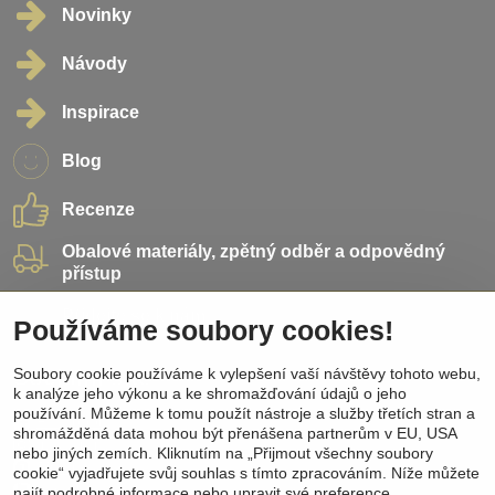
Novinky
Návody
Inspirace
Blog
Recenze
Obalové materiály, zpětný odběr a odpovědný
přístup
Přidejte se k nám
Používáme soubory cookies!
Sociální sítě
Soubory cookie používáme k vylepšení vaší návštěvy tohoto webu,
k analýze jeho výkonu a ke shromažďování údajů o jeho
používání. Můžeme k tomu použít nástroje a služby třetích stran a
Facebook
shromážděná data mohou být přenášena partnerům v EU, USA
Instagram
nebo jiných zemích. Kliknutím na „Přijmout všechny soubory
Pinterest
cookie“ vyjadřujete svůj souhlas s tímto zpracováním. Níže můžete
Youtube
najít podrobné informace nebo upravit své preference.