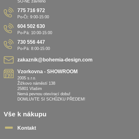
SO-NE zavřeno
775 716 972
Po-Čt: 9:00-15:00
604 502 630
Po-Pá: 10:00-15:00
730 556 447
Po-Pá: 8:00-15:00
zakaznik​@bohemia-design​.com
Vzorkovna - SHOWROOM
2005 s.r.o.
Žižkovo náměstí 138
25801 Vlašim
Nemá pevnou otevírací dobu!
DOMLUVTE SI SCHŮZKU PŘEDEM!
Vše k nákupu
Kontakt