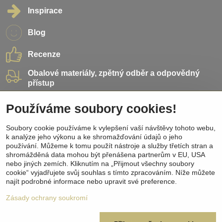
Inspirace
Blog
Recenze
Obalové materiály, zpětný odběr a odpovědný
přístup
Přidejte se k nám
Používáme soubory cookies!
Sociální sítě
Soubory cookie používáme k vylepšení vaší návštěvy tohoto webu,
k analýze jeho výkonu a ke shromažďování údajů o jeho
používání. Můžeme k tomu použít nástroje a služby třetích stran a
Facebook
shromážděná data mohou být přenášena partnerům v EU, USA
Instagram
nebo jiných zemích. Kliknutím na „Přijmout všechny soubory
Pinterest
cookie“ vyjadřujete svůj souhlas s tímto zpracováním. Níže můžete
Youtube
najít podrobné informace nebo upravit své preference.
TikTok
Zásady ochrany soukromí
©
2026
Copyright