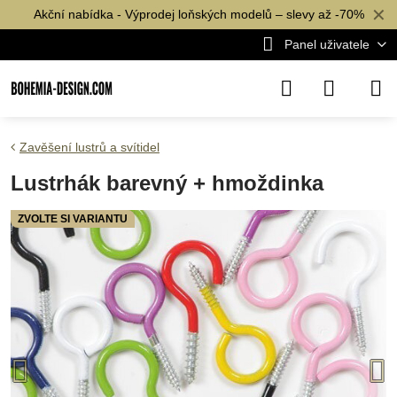
✕
Akční nabídka - Výprodej loňských modelů – slevy až -70%
Panel uživatele
Zavěšení lustrů a svítidel
Lustrhák barevný + hmoždinka
ZVOLTE SI VARIANTU