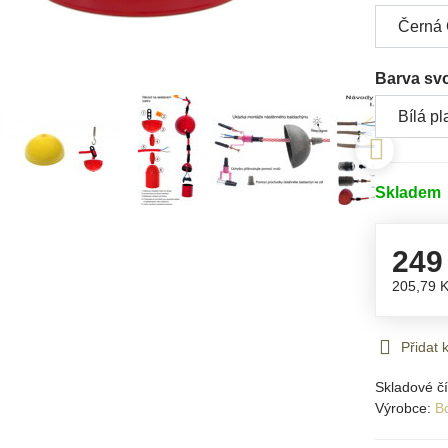
Barva sv
Skladem
249
205,79 
Přidat
Skladové čí
Výrobce:
B