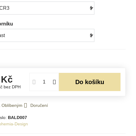
orníku
 Kč
Do košíku
Kč
bez DPH
 k Oblíbeným
Doručení
slo:
BALD007
ohemia-Design