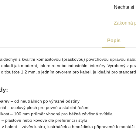
Nechte si 
Zákonná p
Popis
aldachýn s kvalitní komaxitovou (práškovou) povrchovou úpravou nabíz
 doladí jak moderní, tak retro nebo industriální interiéry. Vyrobený z p
o tloušťce 1,2 mm, s jedním otvorem pro kabel, je ideální pro standar
dy:
arev – od neutrálních po výrazné odstíny
iál – ocelový plech pro pevné a stabilní řešení
elikost – 100 mm průměr vhodný pro běžná závěsná svítidla
 – plastové nebo kovové dle preferencí i stylu
v balení – závěs lustru, lustrháček a hmoždinka připravené k montáži