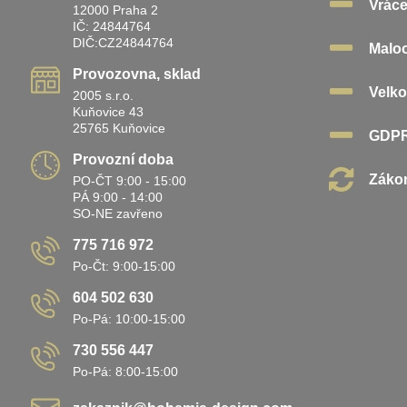
Vráce
12000 Praha 2
IČ: 24844764
DIČ:CZ24844764
Malo
Provozovna, sklad
Velk
2005 s.r.o.
Kuňovice 43
25765 Kuňovice
GDP
Provozní doba
Zákon
PO-ČT 9:00 - 15:00
PÁ 9:00 - 14:00
SO-NE zavřeno
775 716 972
Po-Čt: 9:00-15:00
604 502 630
Po-Pá: 10:00-15:00
730 556 447
Po-Pá: 8:00-15:00