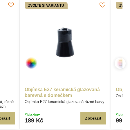
ZVOLTE SI VARIANTU
ZVOLT
Objímka E27 keramická glazovaná
Objímk
barevná s domečkem
Objímka
á, různé
Objímka E27 keramická glazovaná různé barvy
hách
Skladem
Sklade
brazit
Zobrazit
189 Kč
99 K