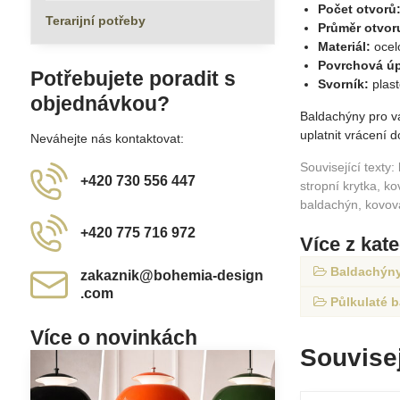
Počet otvorů
Terarijní potřeby
Průměr otvor
Materiál:
ocel
Povrchová úp
Potřebujete poradit s
Svorník:
plast
objednávkou?
Baldachýny pro v
uplatnit vrácení
Neváhejte nás kontaktovat:
Související texty
+420 730 556 447
stropní krytka, k
baldachýn, kovov
+420 775 716 972
Více z kat
Baldachýny 
zakaznik​@bohemia-design​
.com
Půlkulaté 
Více o novinkách
Souvisej