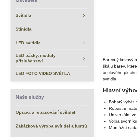
Osvětlení
Svítidla
Stínidla
LED svítidla
LED pásky, moduly,
Barevný kovový b
příslušenství
škálu barev, které
ocelového plechu 
LED FOTO VIDEO SVĚTLA
svítidla.
Hlavní výho
Naše služby
Bohatý výběr b
Robustní mater
Oprava a repasování svítidel
Univerzální v
Volba svorníku
Zakázková výroba svítidel a lustrů
Montážní sada 