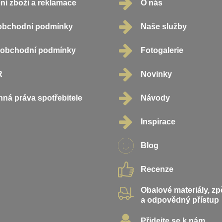
ní zboží a reklamace
O nás
obchodní podmínky
Naše služby
oobchodní podmínky
Fotogalerie
R
Novinky
ná práva spotřebitele
Návody
Inspirace
Blog
Recenze
Obalové materiály, z
a odpovědný přístup
Přidejte se k nám