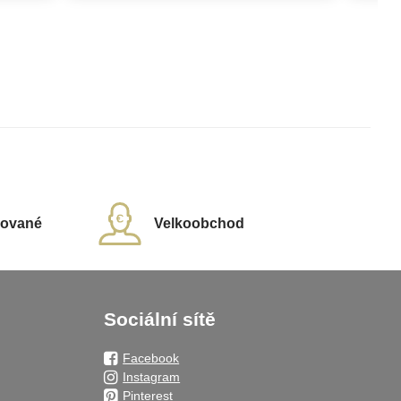
rované
Velkoobchod
Sociální sítě
Facebook
Instagram
Pinterest