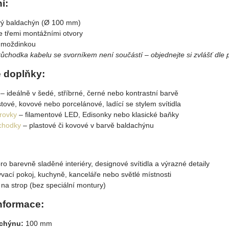
í:
vý baldachýn (Ø 100 mm)
e třemi montážními otvory
hmoždinkou
chodka kabelu se svorníkem není součástí – objednejte si zvlášť dle p
 doplňky:
– ideálně v šedé, stříbrné, černé nebo kontrastní barvě
tové, kovové nebo porcelánové, ladící se stylem svítidla
árovky
– filamentové LED, Edisonky nebo klasické baňky
ůchodky
– plastové či kovové v barvě baldachýnu
pro barevně sladěné interiéry, designové svítidla a výrazné detaily
vací pokoj, kuchyně, kanceláře nebo světlé místnosti
na strop (bez speciální montury)
nformace:
achýnu:
100 mm