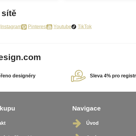
 sítě
Instagram
Pinterest
Youtube
TikTok
esign.com
řeno designéry
Sleva 4% pro regist
ákupu
Navigace
akt
Úvod