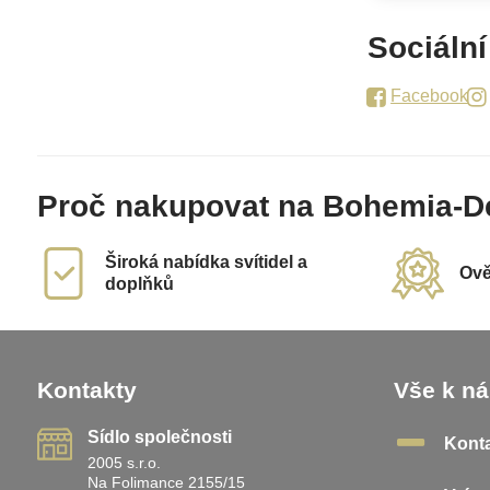
Sociální
Facebook
Proč nakupovat na Bohemia-D
Široká nabídka svítidel a
Ově
doplňků
Kontakty
Vše k n
Sídlo společnosti
Kont
2005 s.r.o.
Na Folimance 2155/15