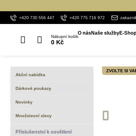
+420 730 556 447
+420 775 716 972
zakazn
O nás
Naše služby
E-Sho
Nákupní košík
0 Kč
ZVOLTE SI V
Akční nabídka
Dárkové poukazy
Novinky
Množstevní slevy
Příslušenství k osvětlení