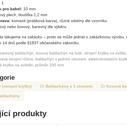
:
1
u pro kabel:
10 mm
ový plech, tloušťka 1,2 mm
rava:
komaxit (prášková barva), různé odstíny dle vzorníku
ový nebo kovový, barevný dle výběru
ás lakujeme na zakázku – proto se může jednat o zakázkovou výrobu, u
 do 14 dnů podle §1837 občanského zákoníku.
: barevný baldachýn, kovový baldachýn na lustr, stropní krytka na světlo
ovová stropní růžice, baldachýn s jedním otvorem, elektroinstalační kry
á krytka na svítidlo, průměr 100 mm
egorie
(stropní krytky)
Baldachýny s 1 otvorem
Kovové ba
baldachýny
ící produkty