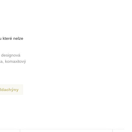
 které nelze
, designová
tka, komaxitový
ldachýny