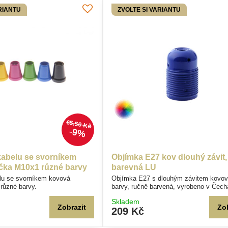
RIANTU
ZVOLTE SI VARIANTU
65,50 Kč
9%
abelu se svorníkem
Objímka E27 kov dlouhý závit,
čka M10x1 různé barvy
barevná LU
lu se svorníkem kovová
Objímka E27 s dlouhým závitem kovov
různé barvy.
barvy, ručně barvená, vyrobeno v Čec
Skladem
Zobrazit
Zo
209 Kč