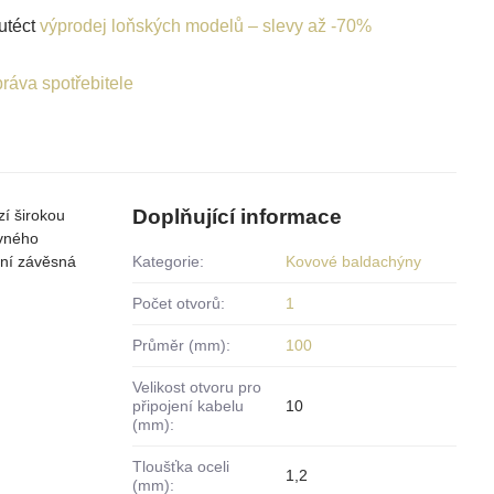
utéct
výprodej loňských modelů – slevy až -70%
ráva spotřebitele
Doplňující informace
í širokou
evného
dní závěsná
Kategorie:
Kovové baldachýny
Počet otvorů:
1
Průměr (mm):
100
Velikost otvoru pro
připojení kabelu
10
(mm):
Tloušťka oceli
1,2
(mm):