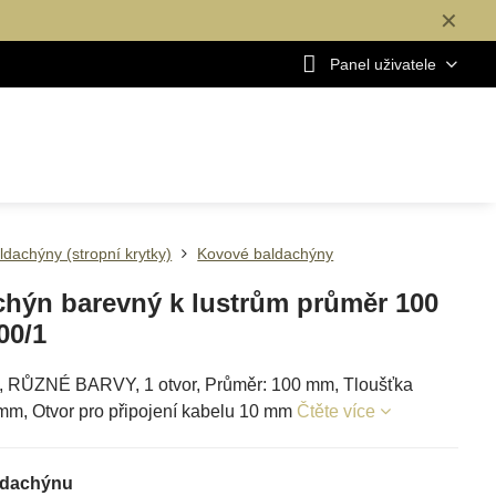
✕
Panel uživatele
ldachýny (stropní krytky)
Kovové baldachýny
chýn barevný k lustrům průměr 100
00/1
 RŮZNÉ BARVY, 1 otvor, Průměr: 100 mm, Tloušťka
 mm, Otvor pro připojení kabelu 10 mm
Čtěte více
ldachýnu