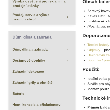
Obsah balen
Výroba osvětlení pro reklamní a
prodejní stánky
Barevný kovo
Prodej, servis a výkup
Závěs lustru s
psacích strojů
Lustrháček s 
(Poznámka: prů
Doporučené
Dům, dílna a zahrada
Textilní kabely
Dům, dílna a zahrada
Objímky
– plas
Dekorativní ž
Svorníky / pr
Designové doplňky
Použití:
Zahradní dekorace
Ideální volba 
Zahradní grily a ohniště
Skvělé pro obý
Montáž pouze 
Baterie
Technické i
Herní konzole a příslušenství
Průměr bald