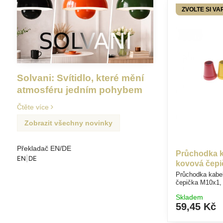
ZVOLTE SI VA
Solvani: Svítidlo, které mění
atmosféru jedním pohybem
Čtěte více
Zobrazit všechny novinky
Překladač EN/DE
Průchodka k
EN
|
DE
kovová čepi
Průchodka kabe
čepička M10x1, 
Skladem
59,45 Kč