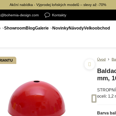
Akční nabídka - Výprodej loňských modelů – slevy až -70%
ik@bohemia-design.com
Kontakty
p
Showroom
Blog
Galerie
Novinky
Návody
Velkoobchod
Úvod
Ba
ARIANTU
Balda
mm, 1
STROPNÍ,
oceli: 1,2
Barva ba