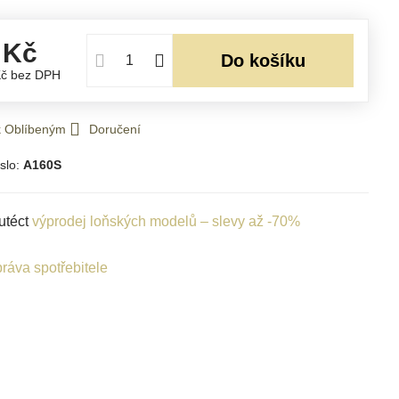
 Kč
Do košíku
Kč
bez DPH
 k Oblíbeným
Doručení
slo:
A160S
utéct
výprodej loňských modelů – slevy až -70%
ráva spotřebitele