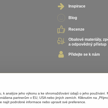
Inspirace
Blog
Recenze
Obalové materiály, z
a odpovědný přístup
Přidejte se k nám
u, k analýze jeho výkonu a ke shromažďování údajů o jeho používání.
řenášena partnerům v EU, USA nebo jiných zemích. Kliknutím na „Přijm
te najít podrobné informace nebo upravit své preference.
6
Copyright
Předvolby soukromí
Zásady ochrany soukromí
Podmínky pou