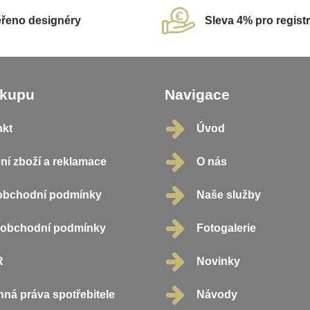
řeno designéry
Sleva 4% pro regist
ákupu
Navigace
akt
Úvod
ní zboží a reklamace
O nás
obchodní podmínky
Naše služby
oobchodní podmínky
Fotogalerie
R
Novinky
ná práva spotřebitele
Návody