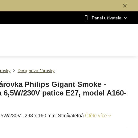
✕
Panel uživatele
rovky
Designové žárovky
árovka Philips Gigant Smoke -
 6,5W/230V patice E27, model A160-
,5W/230V , 293 x 160 mm, Stmívatelná
Čtěte více