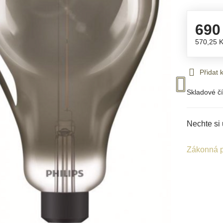
690
570,25 
Přidat
Skladové čí
Nechte si 
Zákonná p