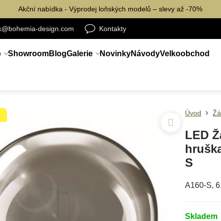
Akční nabídka - Výprodej loňských modelů – slevy až -70%
ik@bohemia-design.com
Kontakty
p
Showroom
Blog
Galerie
Novinky
Návody
Velkoobchod
Úvod
Žá
Á
LED Ž
hruška
S
A160-S, 6
Skladem