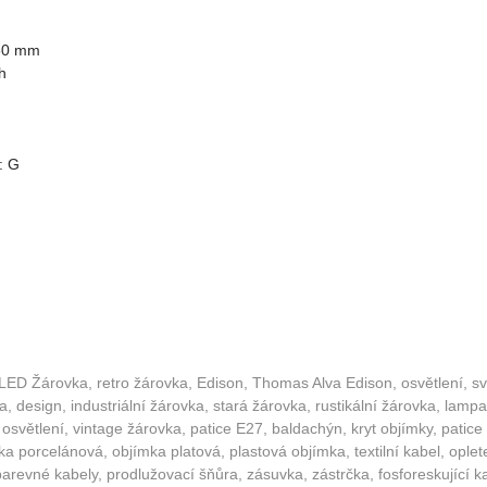
60 mm
h
: G
 LED Žárovka, retro žárovka, Edison, Thomas Alva Edison, osvětlení, svít
 design, industriální žárovka, stará žárovka, rustikální žárovka, lampa,
 osvětlení, vintage žárovka, patice E27, baldachýn, kryt objímky, patice
a porcelánová, objímka platová, plastová objímka, textilní kabel, oplet
arevné kabely, prodlužovací šňůra, zásuvka, zástrčka, fosforeskující k