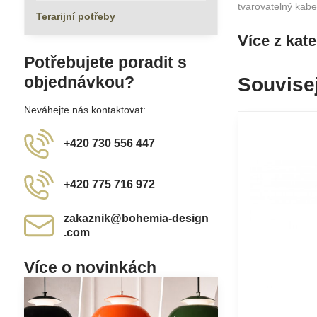
tvarovatelný kabel
Terarijní potřeby
Více z kat
Potřebujete poradit s
objednávkou?
Souvisej
Neváhejte nás kontaktovat:
+420 730 556 447
+420 775 716 972
zakaznik​@bohemia-design​
.com
Více o novinkách