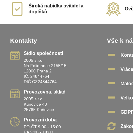
Široká nabídka svítidel a
Ově
doplňků
Kontakty
Vše k n
Sídlo společnosti
Kont
2005 s.r.o.
Na Folimance 2155/15
Vráce
12000 Praha 2
IČ: 24844764
DIČ:CZ24844764
Malo
Provozovna, sklad
Velk
2005 s.r.o.
Kuňovice 43
25765 Kuňovice
GDP
Provozní doba
Zákon
PO-ČT 9:00 - 15:00
PÁ 9:00 - 14:00