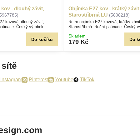
kov - dlouhý závit,
Objímka E27 kov - krátký závit
Starostříbrná LU
(5967785)
(5808218)
27 kovová, dlouhý závit,
Retro objímka E27 kovová, krátký závi
patinace. Český výrobek.
Starostříbrná. Ruční patinace. Český v
Skladem
Do košíku
Do k
179 Kč
 sítě
Instagram
Pinterest
Youtube
TikTok
esign.com