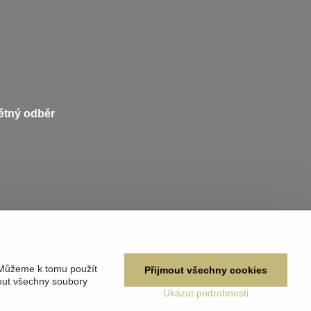
pětný odběr
 Můžeme k tomu použít
Přijmout všechny cookies
out všechny soubory
Ukázat podrobnosti
žívání