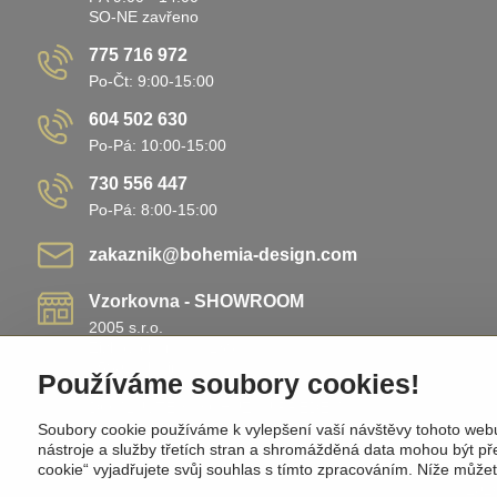
SO-NE zavřeno
775 716 972
Po-Čt: 9:00-15:00
604 502 630
Po-Pá: 10:00-15:00
730 556 447
Po-Pá: 8:00-15:00
zakaznik​@bohemia-design​.com
Vzorkovna - SHOWROOM
2005 s.r.o.
Žižkovo náměstí 138
25801 Vlašim
Používáme soubory cookies!
Nemá pevnou otevírací dobu!
DOMLUVTE SI SCHŮZKU PŘEDEM!
Soubory cookie používáme k vylepšení vaší návštěvy tohoto web
nástroje a služby třetích stran a shromážděná data mohou být p
cookie“ vyjadřujete svůj souhlas s tímto zpracováním. Níže může
©
202