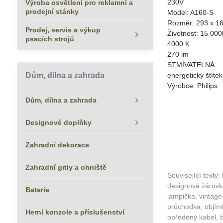
230V
Výroba osvětlení pro reklamní a
prodejní stánky
Model: A160-S
Rozměr: 293 x 1
Prodej, servis a výkup
Životnost: 15 000
psacích strojů
4000 K
270 lm
STMÍVATELNÁ
Dům, dílna a zahrada
energetický štítek
Výrobce: Philips
Dům, dílna a zahrada
Designové doplňky
Zahradní dekorace
Zahradní grily a ohniště
Související texty:
designová žárovka,
Baterie
lampička, vintage
průchodka, objímk
Herní konzole a příslušenství
opředený kabel, b