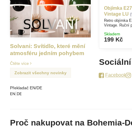
Objímka E27 
Vintage LU
Retro objímka E
Vintage. Ruční 
Skladem
199 Kč
Solvani: Svítidlo, které mění
atmosféru jedním pohybem
Sociální
Čtěte více
Zobrazit všechny novinky
Facebook
Překladač EN/DE
EN
|
DE
Proč nakupovat na Bohemia-D