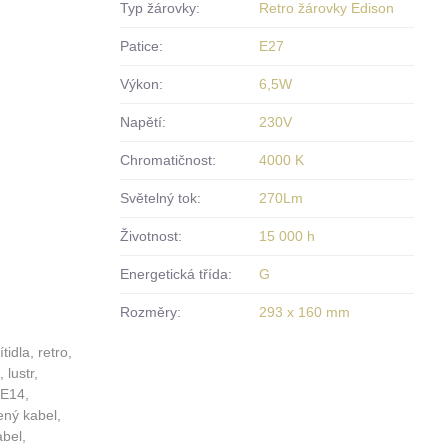
Typ žárovky:
Retro žárovky Edison
Patice:
E27
Výkon:
6,5W
Napětí:
230V
Chromatičnost:
4000 K
Světelný tok:
270Lm
Životnost:
15 000 h
Energetická třída:
G
Rozměry:
293 x 160 mm
idla, retro,
 lustr,
 E14,
ený kabel,
abel,