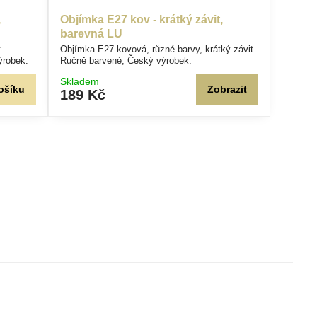
,
Objímka E27 kov - krátký závit,
barevná LU
t
Objímka E27 kovová, různé barvy, krátký závit.
ýrobek.
Ručně barvené, Český výrobek.
Skladem
ošíku
Zobrazit
189 Kč