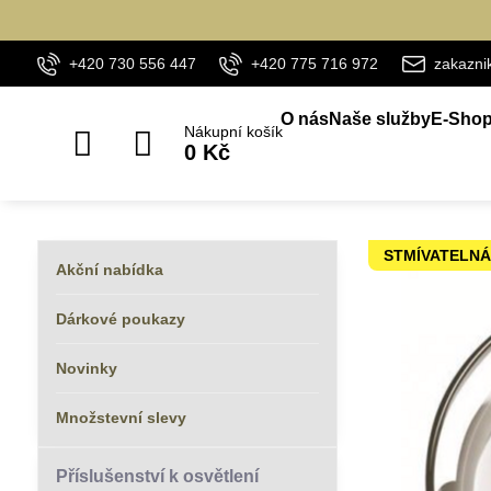
+420 730 556 447
+420 775 716 972
zakazn
O nás
Naše služby
E-Sho
Nákupní košík
0 Kč
STMÍVATELN
Akční nabídka
Dárkové poukazy
Novinky
Množstevní slevy
Příslušenství k osvětlení