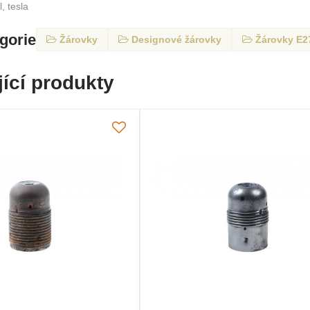
, tesla
egorie
Žárovky
Designové žárovky
Žárovky E2
ící produkty