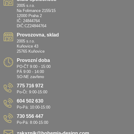
2005 s.r.o.
Na Folimance 2155/15
12000 Praha 2
IČ: 24844764
DIČ:CZ24844764
Provozovna, sklad
2005 s.r.o.
Kuňovice 43
25765 Kuňovice
Provozní doba
PO-ČT 9:00 - 15:00
PÁ 9:00 - 14:00
SO-NE zavřeno
775 716 972
Po-Čt: 9:00-15:00
604 502 630
Po-Pá: 10:00-15:00
730 556 447
Po-Pá: 8:00-15:00
zakaznik​@bohemia-design​.com