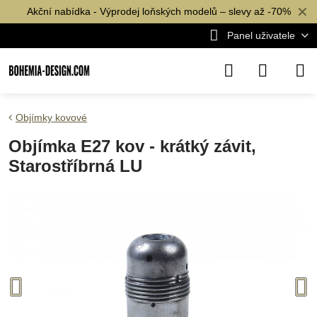
✕
Akční nabídka - Výprodej loňských modelů – slevy až -70%
Panel uživatele
Objímky kovové
Objímka E27 kov - krátký závit,
Starostříbrná LU