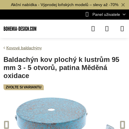
✕
Akční nabídka - Výprodej loňských modelů – slevy až -70%
Panel uživatele
Kovové baldachýny
Baldachýn kov plochý k lustrům 95
mm 3 - 5 otvorů, patina Měděná
oxidace
ZVOLTE SI VARIANTU