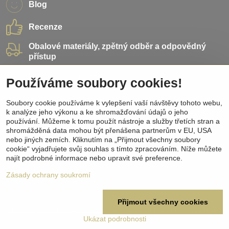
Blog
Recenze
Obalové materiály, zpětný odběr a odpovědný
přístup
Přidejte se k nám
Používáme soubory cookies!
Soubory cookie používáme k vylepšení vaší návštěvy tohoto webu,
Sociální sítě
k analýze jeho výkonu a ke shromažďování údajů o jeho
používání. Můžeme k tomu použít nástroje a služby třetích stran a
Facebook
shromážděná data mohou být přenášena partnerům v EU, USA
Instagram
nebo jiných zemích. Kliknutím na „Přijmout všechny soubory
Pinterest
cookie“ vyjadřujete svůj souhlas s tímto zpracováním. Níže můžete
Youtube
najít podrobné informace nebo upravit své preference.
TikTok
Zásady ochrany soukromí
©
2026
Copyright
Přijmout všechny cookies
Předvolby soukromí
Zásady ochrany soukromí
Podmínky používání
Ukázat podrobnosti
Vytvořeno systémem:
ByznysWeb.cz