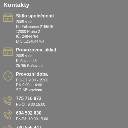
Kontakty
Sídlo společnosti
2005 s.r.o.
Na Folimance 2155/15
12000 Praha 2
IČ: 24844764
DIČ:CZ24844764
Provozovna, sklad
2005 s.r.o.
Kuňovice 43
25765 Kuňovice
Provozní doba
PO-ČT 9:00 - 15:00
PÁ 9:00 - 14:00
SO-NE zavřeno
775 716 972
Po-Čt: 9:00-15:00
604 502 630
Po-Pá: 10:00-15:00
730 556 447