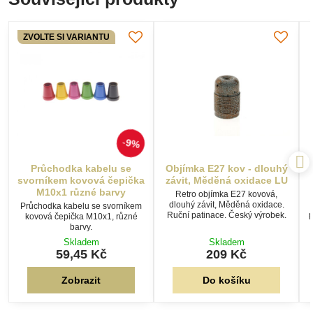
ZVOLTE SI VARIANTU
9%
Průchodka kabelu se
Objímka E27 kov - dlouhý
svorníkem kovová čepička
závit, Měděná oxidace LU
M10x1 různé barvy
Retro objímka E27 kovová,
dlouhý závit, Měděná oxidace.
Průchodka kabelu se svorníkem
Ruční patinace. Český výrobek.
p
kovová čepička M10x1, různé
barvy.
Skladem
Skladem
59,45 Kč
209 Kč
Zobrazit
Do košíku