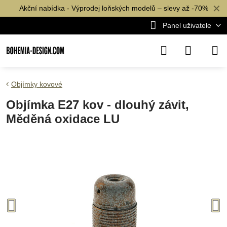
✕
Akční nabídka - Výprodej loňských modelů – slevy až -70%
Panel uživatele
Objímky kovové
Objímka E27 kov - dlouhý závit,
Měděná oxidace LU