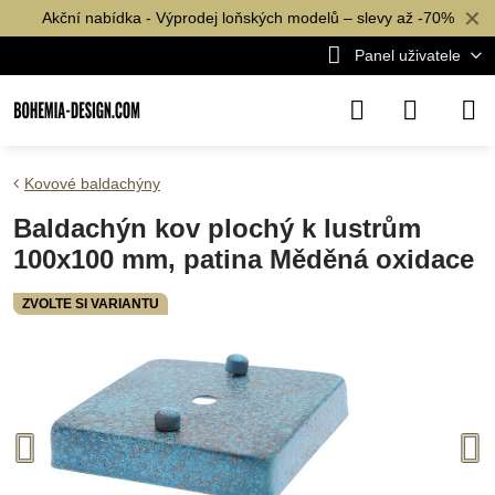
✕
Akční nabídka - Výprodej loňských modelů – slevy až -70%
Panel uživatele
Kovové baldachýny
Baldachýn kov plochý k lustrům
100x100 mm, patina Měděná oxidace
ZVOLTE SI VARIANTU