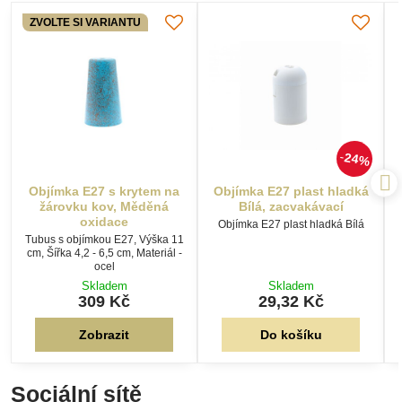
ZVOLTE SI VARIANTU
24%
Objímka E27 s krytem na
Objímka E27 plast hladká
žárovku kov, Měděná
Bílá, zacvakávací
oxidace
Objímka E27 plast hladká Bílá
Tubus s objímkou E27, Výška 11
cm, Šířka 4,2 - 6,5 cm, Materiál -
ocel
Skladem
Skladem
309 Kč
29,32 Kč
Zobrazit
Do košíku
Sociální sítě