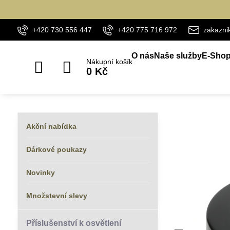
+420 730 556 447
+420 775 716 972
zakazn
O nás
Naše služby
E-Sho
Nákupní košík
0 Kč
Akční nabídka
Dárkové poukazy
Novinky
Množstevní slevy
Příslušenství k osvětlení