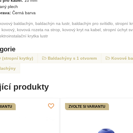
u pro kabel:
10 mm
vaný plech
rava:
Černá barva
 kovový baldachýn, baldachýn na lustr, baldachýn pro svítidlo, stropní k
kovový, kovová rozeta na strop, kovový kryt na kabel, stropní úchyt svít
ektroinstalační krytka lustr
egorie
(stropní krytky)
Baldachýny s 1 otvorem
Kovové ba
dachýny
ící produkty
RIANTU
ZVOLTE SI VARIANTU