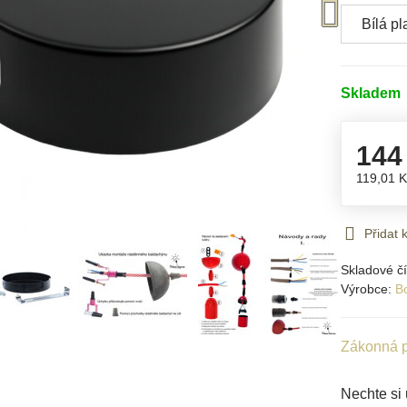
Skladem
144
119,01 
Přidat
Skladové čí
Výrobce:
B
Zákonná p
Nechte si 