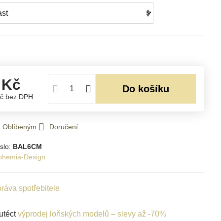
 Kč
Do košíku
Kč
bez DPH
 k Oblíbeným
Doručení
slo:
BAL6CM
ohemia-Design
ráva spotřebitele
utéct
výprodej loňských modelů – slevy až -70%