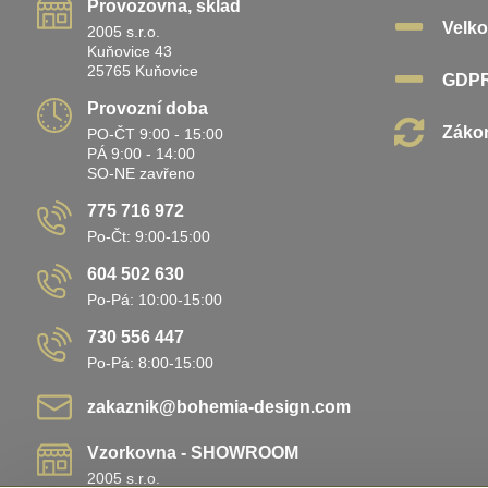
Provozovna, sklad
Velk
2005 s.r.o.
Kuňovice 43
25765 Kuňovice
GDP
Provozní doba
Zákon
PO-ČT 9:00 - 15:00
PÁ 9:00 - 14:00
SO-NE zavřeno
775 716 972
Po-Čt: 9:00-15:00
604 502 630
Po-Pá: 10:00-15:00
730 556 447
Po-Pá: 8:00-15:00
zakaznik​@bohemia-design​.com
Vzorkovna - SHOWROOM
2005 s.r.o.