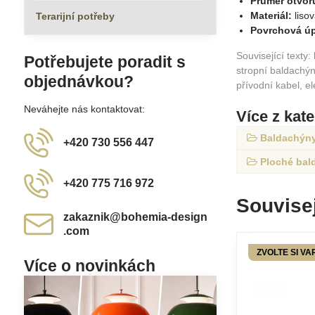
Průměr otvor
Materiál:
liso
Terarijní potřeby
Povrchová úp
Související texty:
Potřebujete poradit s
stropní baldachýn 
objednávkou?
přívodní kabel, el
Neváhejte nás kontaktovat:
Více z kat
Baldachýny 
+420 730 556 447
Ploché bal
+420 775 716 972
Souvisej
zakaznik​@bohemia-design​
.com
ZVOLTE SI VA
Více o novinkách