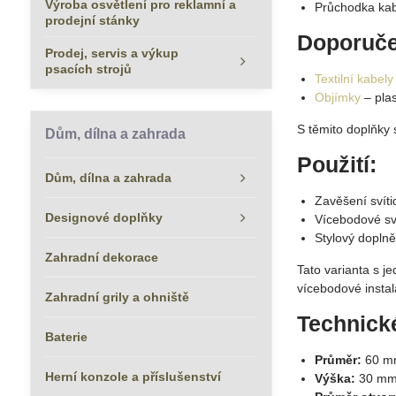
Výroba osvětlení pro reklamní a
Průchodka ka
prodejní stánky
Doporučen
Prodej, servis a výkup
psacích strojů
Textilní kabely
Objímky
– plas
S těmito doplňky 
Dům, dílna a zahrada
Použití:
Dům, dílna a zahrada
Zavěšení svítid
Designové doplňky
Vícebodové svě
Stylový dopln
Zahradní dekorace
Tato varianta s j
vícebodové instal
Zahradní grily a ohniště
Technick
Baterie
Průměr:
60 m
Herní konzole a příslušenství
Výška:
30 mm