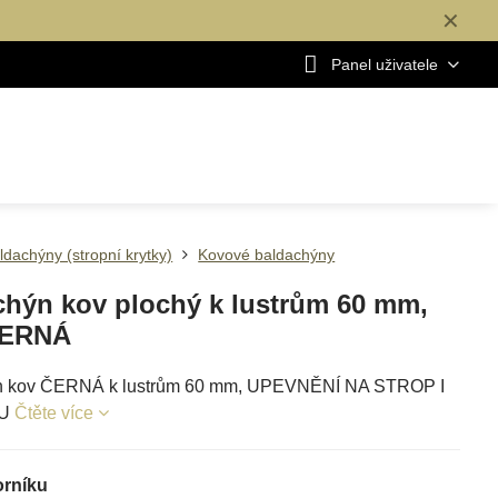
✕
Panel uživatele
ldachýny (stropní krytky)
Kovové baldachýny
chýn kov plochý k lustrům 60 mm,
ČERNÁ
n kov ČERNÁ k lustrům 60 mm, UPEVNĚNÍ NA STROP I
NU
Čtěte více
orníku