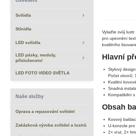
Osvětlení
Svítidla
Stínidla
Vylaďte svůj lust
pro upevnění text
LED svítidla
kvalitního lisovan
LED pásky, moduly,
Hlavní př
příslušenství
Stylový design
LED FOTO VIDEO SVĚTLA
Počet otvorů:
Kvalitní kovov
Snadná instala
Kompatibilní 
Naše služby
Obsah ba
Oprava a repasování svítidel
Kovový baldac
Zakázková výroba svítidel a lustrů
U-konzole pro
2× vrut, 2× h