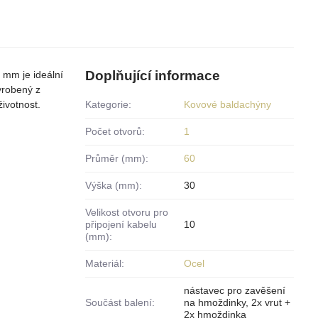
Doplňující informace
 mm je ideální
Vyrobený z
životnost.
Kategorie:
Kovové baldachýny
Počet otvorů:
1
Průměr (mm):
60
Výška (mm):
30
Velikost otvoru pro
připojení kabelu
10
(mm):
Materiál:
Ocel
nástavec pro zavěšení
Součást balení:
na hmoždinky, 2x vrut +
2x hmoždinka