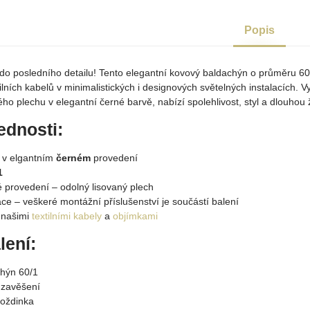
Popis
r do posledního detailu! Tento elegantní kovový baldachýn o průměru 60
ilních kabelů v minimalistických i designových světelných instalacích. 
ého plechu v elegantní černé barvě, nabízí spolehlivost, styl a dlouhou 
ednosti:
 v
elgantním
černém
provedení
1
é provedení – odolný lisovaný plech
ce – veškeré montážní příslušenství je součástí balení
s našimi
textilními kabely
a
objímkami
lení:
hýn 60/1
 zavěšení
moždinka