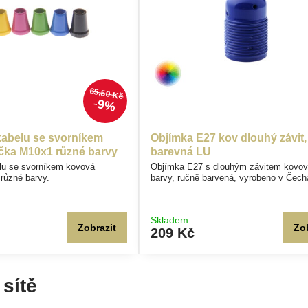
65,50 Kč
9%
abelu se svorníkem
Objímka E27 kov dlouhý závit,
čka M10x1 různé barvy
barevná LU
lu se svorníkem kovová
Objímka E27 s dlouhým závitem kovov
různé barvy.
barvy, ručně barvená, vyrobeno v Čec
Skladem
Zobrazit
Zo
209 Kč
 sítě