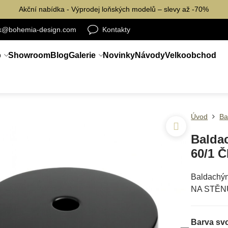
Akční nabídka - Výprodej loňských modelů – slevy až -70%
ik@bohemia-design.com
Kontakty
p
Showroom
Blog
Galerie
Novinky
Návody
Velkoobchod
Úvod
Ba
Balda
60/1 
Baldachý
NA STĚ
Barva sv