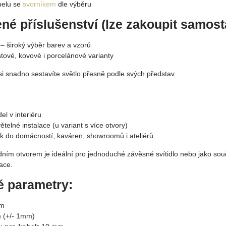
belu se
svorníkem
dle výběru
é příslušenství (lze zakoupit samost
– široký výběr barev a vzorů
tové, kovové i porcelánové varianty
si snadno sestavíte světlo přesně podle svých představ.
el v interiéru
telné instalace (u variant s více otvory)
ěk do domácností, kaváren, showroomů i ateliérů
edním otvorem je ideální pro jednoduché závěsné svítidlo nebo jako sou
ace.
é parametry:
m
 (+/- 1mm)