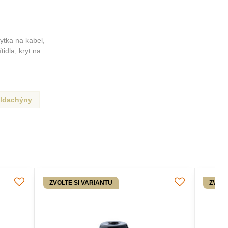
rytka na kabel,
idla, kryt na
ldachýny
ZVOLTE SI VARIANTU
ZVOLT