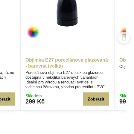
Objímka E27 porcelánová glazovaná
Objímk
- barevná (velká)
Objímka
á, různé
Porcelánová objímka E27 s lesklou glazurou
hách
dostupná v několika barevných variantách.
Ideální pro výrobu a renovaci svítidel s
viditelnou žárovkou, vhodná pro textilní i PVC
kabely.
Skladem
Sklade
brazit
Zobrazit
299 Kč
99 K