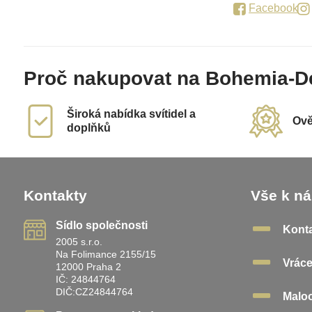
Facebook
Proč nakupovat na Bohemia-D
Široká nabídka svítidel a
Ově
doplňků
Kontakty
Vše k n
Sídlo společnosti
Kont
2005 s.r.o.
Na Folimance 2155/15
Vráce
12000 Praha 2
IČ: 24844764
DIČ:CZ24844764
Malo