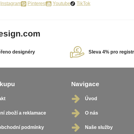
Instagram
Pinterest
Youtube
TikTok
esign.com
řeno designéry
Sleva 4% pro regist
ákupu
Navigace
akt
Úvod
ní zboží a reklamace
O nás
obchodní podmínky
Naše služby