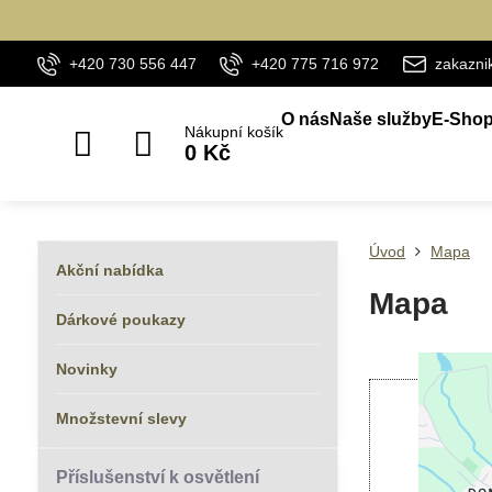
+420 730 556 447
+420 775 716 972
zakazn
O nás
Naše služby
E-Sho
Nákupní košík
0 Kč
Úvod
Mapa
Akční nabídka
Mapa
Dárkové poukazy
Novinky
Množstevní slevy
Příslušenství k osvětlení