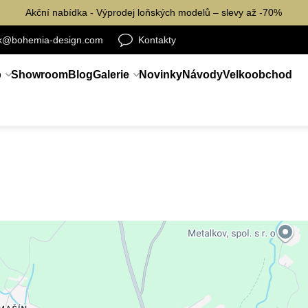
Akční nabídka - Výprodej loňských modelů – slevy až -70%
ik@bohemia-design.com
Kontakty
p
Showroom
Blog
Galerie
Novinky
Návody
Velkoobchod