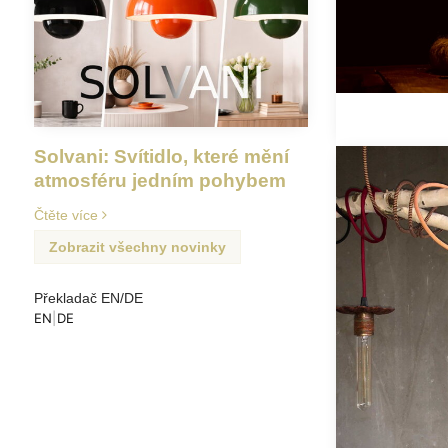
Solvani: Svítidlo, které mění
atmosféru jedním pohybem
Čtěte více
Zobrazit všechny novinky
Překladač EN/DE
EN
|
DE