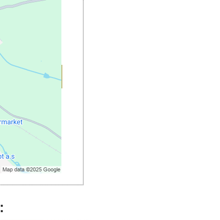
romí
ookie: Funkční
: