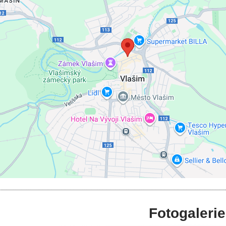
Externí obsah je blokován Volbami souk
Přejete si načíst externí obsah?
t jednou
Povolit a zapamatovat - souhlas s druhem c
Otevřít obsah v novém okně
Fotogalerie