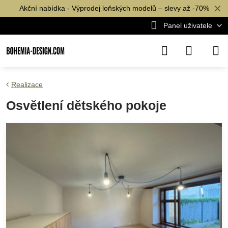
✕
Akční nabídka - Výprodej loňských modelů – slevy až -70%
Panel uživatele
Realizace
Osvětlení dětského pokoje