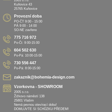
2005 s.r.o.
Kuňovice 43
25765 Kuňovice
Provozní doba
PO-ČT 9:00 - 15:00
PÁ 9:00 - 14:00
SO-NE zavřeno
775 716 972
Po-Čt: 9:00-15:00
604 502 630
Po-Pá: 10:00-15:00
730 556 447
Po-Pá: 8:00-15:00
zakaznik​@bohemia-design​.com
Vzorkovna - SHOWROOM
2005 s.r.o.
Žižkovo náměstí 138
25801 Vlašim
Nemá pevnou otevírací dobu!
DOMLUVTE SI SCHŮZKU PŘEDEM!