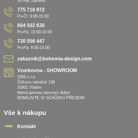
SO-NE zavřeno
775 716 972
Po-Čt: 9:00-15:00
604 502 630
Po-Pá: 10:00-15:00
730 556 447
Po-Pá: 8:00-15:00
zakaznik​@bohemia-design​.com
Vzorkovna - SHOWROOM
2005 s.r.o.
Žižkovo náměstí 138
25801 Vlašim
Nemá pevnou otevírací dobu!
DOMLUVTE SI SCHŮZKU PŘEDEM!
Vše k nákupu
Kontakt