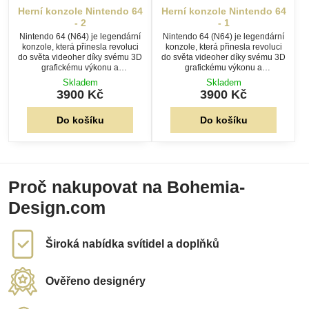
Herní konzole Nintendo 64
Herní konzole Nintendo 64
- 2
- 1
Nintendo 64 (N64) je legendární
Nintendo 64 (N64) je legendární
konzole, která přinesla revoluci
konzole, která přinesla revoluci
do světa videoher díky svému 3D
do světa videoher díky svému 3D
grafickému výkonu a
grafickému výkonu a
inovativnímu ovladači s
inovativnímu ovladači s
Skladem
Skladem
analogovou páčkou.
analogovou páčkou.
3900 Kč
3900 Kč
Do košíku
Do košíku
Proč nakupovat na Bohemia-
Design.com
Široká nabídka svítidel a doplňků
Ověřeno designéry