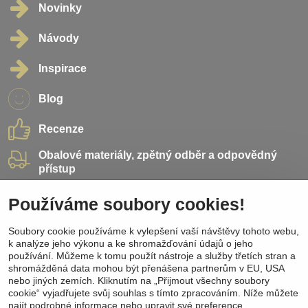
Novinky
Návody
Inspirace
Blog
Recenze
Obalové materiály, zpětný odběr a odpovědný
přístup
Přidejte se k nám
Používáme soubory cookies!
Sociální sítě
Soubory cookie používáme k vylepšení vaší návštěvy tohoto webu,
k analýze jeho výkonu a ke shromažďování údajů o jeho
používání. Můžeme k tomu použít nástroje a služby třetích stran a
Facebook
shromážděná data mohou být přenášena partnerům v EU, USA
Instagram
nebo jiných zemích. Kliknutím na „Přijmout všechny soubory
Pinterest
cookie“ vyjadřujete svůj souhlas s tímto zpracováním. Níže můžete
Youtube
najít podrobné informace nebo upravit své preference.