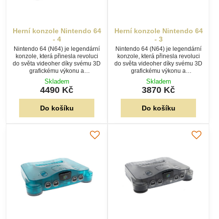
Herní konzole Nintendo 64
Herní konzole Nintendo 64
- 4
- 3
Nintendo 64 (N64) je legendární
Nintendo 64 (N64) je legendární
konzole, která přinesla revoluci
konzole, která přinesla revoluci
do světa videoher díky svému 3D
do světa videoher díky svému 3D
grafickému výkonu a
grafickému výkonu a
inovativnímu ovladači s
inovativnímu ovladači s
Skladem
Skladem
analogovou páčkou.
analogovou páčkou.
4490 Kč
3870 Kč
Do košíku
Do košíku