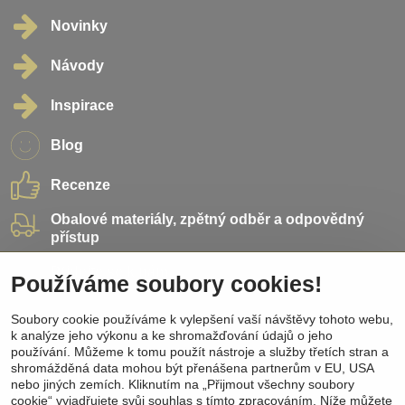
Novinky
Návody
Inspirace
Blog
Recenze
Obalové materiály, zpětný odběr a odpovědný
přístup
Přidejte se k nám
Používáme soubory cookies!
Sociální sítě
Soubory cookie používáme k vylepšení vaší návštěvy tohoto webu,
k analýze jeho výkonu a ke shromažďování údajů o jeho
používání. Můžeme k tomu použít nástroje a služby třetích stran a
Facebook
shromážděná data mohou být přenášena partnerům v EU, USA
Instagram
nebo jiných zemích. Kliknutím na „Přijmout všechny soubory
Pinterest
cookie“ vyjadřujete svůj souhlas s tímto zpracováním. Níže můžete