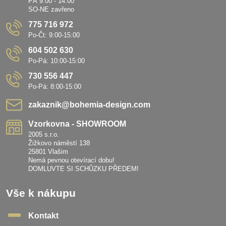
PÁ 9:00 - 14:00
SO-NE zavřeno
775 716 972
Po-Čt: 9:00-15:00
604 502 630
Po-Pá: 10:00-15:00
730 556 447
Po-Pá: 8:00-15:00
zakaznik​@bohemia-design​.com
Vzorkovna - SHOWROOM
2005 s.r.o.
Žižkovo náměstí 138
25801 Vlašim
Nemá pevnou otevírací dobu!
DOMLUVTE SI SCHŮZKU PŘEDEM!
Vše k nákupu
Kontakt