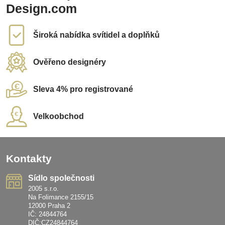
Design.com
Široká nabídka svítidel a doplňků
Ověřeno designéry
Sleva 4% pro registrované
Velkoobchod
Kontakty
Sídlo společnosti
2005 s.r.o.
Na Folimance 2155/15
12000 Praha 2
IČ: 24844764
DIČ:CZ24844764