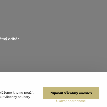
pětný odběr
 Můžeme k tomu použít
Přijmout všechny cookies
out všechny soubory
Ukázat podrobnosti
žívání