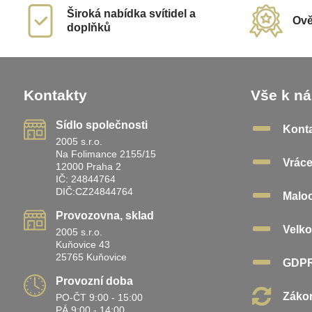
Široká nabídka svítidel a
Ově
doplňků
Kontakty
Vše k n
Sídlo společnosti
Kont
2005 s.r.o.
Na Folimance 2155/15
Vráce
12000 Praha 2
IČ: 24844764
DIČ:CZ24844764
Malo
Provozovna, sklad
Velk
2005 s.r.o.
Kuňovice 43
25765 Kuňovice
GDP
Provozní doba
Zákon
PO-ČT 9:00 - 15:00
PÁ 9:00 - 14:00