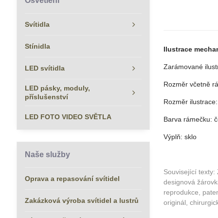
Osvětlení
Svítidla
Stínidla
Ilustrace mecha
Zarámované ilustr
LED svítidla
Rozměr včetně r
LED pásky, moduly,
příslušenství
Rozměr ilustrace:
LED FOTO VIDEO SVĚTLA
Barva rámečku: 
Výplň: sklo
Naše služby
Související texty:
Oprava a repasování svítidel
designová žárovka
reprodukce, patent
Zakázková výroba svítidel a lustrů
originál, chirurgi