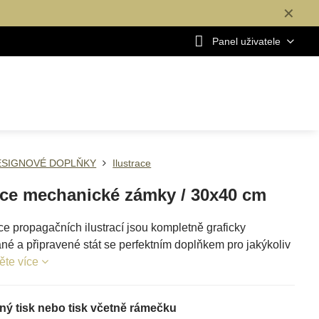
✕
Panel uživatele
ESIGNOVÉ DOPLŇKY
Ilustrace
ace mechanické zámky / 30x40 cm
e propagačních ilustrací jsou kompletně graficky
né a připravené stát se perfektním doplňkem pro jakýkoliv
ěte více
ý tisk nebo tisk včetně rámečku