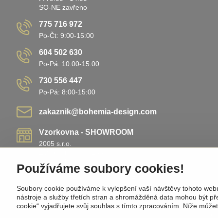
SO-NE zavřeno
775 716 972
Po-Čt: 9:00-15:00
604 502 630
Po-Pá: 10:00-15:00
730 556 447
Po-Pá: 8:00-15:00
zakaznik​@bohemia-design​.com
Vzorkovna - SHOWROOM
2005 s.r.o.
Žižkovo náměstí 138
25801 Vlašim
Používáme soubory cookies!
Nemá pevnou otevírací dobu!
DOMLUVTE SI SCHŮZKU PŘEDEM!
Soubory cookie používáme k vylepšení vaší návštěvy tohoto web
nástroje a služby třetích stran a shromážděná data mohou být p
cookie“ vyjadřujete svůj souhlas s tímto zpracováním. Níže může
©
202