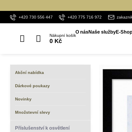
+420 730 556 447
+420 775 716 972
zakazn
O nás
Naše služby
E-Sho
Nákupní košík
0 Kč
Akční nabídka
Dárkové poukazy
Novinky
Množstevní slevy
Příslušenství k osvětlení