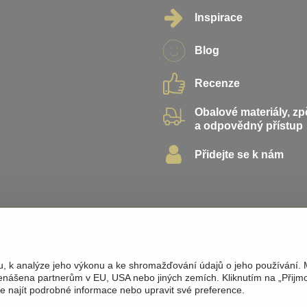
Inspirace
Blog
Recenze
Obalové materiály, z
a odpovědný přístup
Přidejte se k nám
u, k analýze jeho výkonu a ke shromažďování údajů o jeho používání.
řenášena partnerům v EU, USA nebo jiných zemích. Kliknutím na „Přijm
te najít podrobné informace nebo upravit své preference.
6
Copyright
Předvolby soukromí
Zásady ochrany soukromí
Podmínky pou