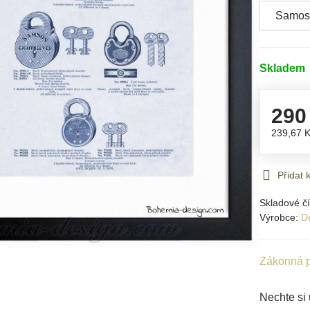
Skladem
290
239,67 
Přidat
Skladové čí
Výrobce:
D
Zákonná p
Nechte si 