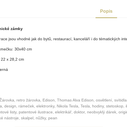
Popis
nické zámky
ace jsou vhodné jak do bytů, restaurací, kanceláří i do tématických inte
ámečku: 30x40 cm
 22 x 28,2 cm
černá
 Žárovka, retro žárovka, Edison, Thomas Alva Edison, osvětlení, svítidla,
, design, rámeček, elektronky, Nikola Tesla, Tesla, hodiny, stetoskop, i
ové listy, patentové ilustrace, elektrikář, doktor, neobvyklý dárek, origi
cké nástroje, skalpel, nůžky, pean