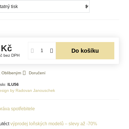
 Kč
Do košíku
Kč
bez DPH
 k Oblíbeným
Doručení
slo:
ILU56
esign by Radovan Janouschek
ráva spotřebitele
utéct
výprodej loňských modelů – slevy až -70%