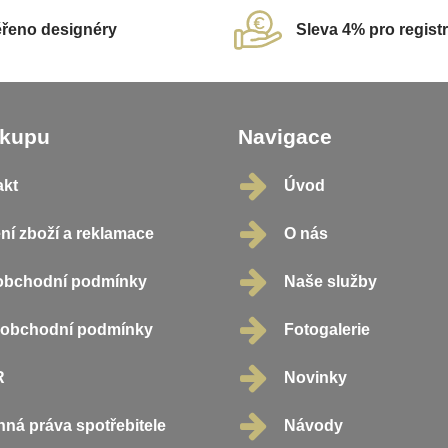
řeno designéry
Sleva 4% pro regist
ákupu
Navigace
akt
Úvod
ní zboží a reklamace
O nás
obchodní podmínky
Naše služby
oobchodní podmínky
Fotogalerie
R
Novinky
ná práva spotřebitele
Návody