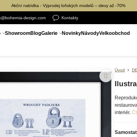
Akční nabídka - Výprodej loňských modelů – slevy až -70%
ik@bohemia-design.com
Kontakty
p
Showroom
Blog
Galerie
Novinky
Návody
Velkoobchod
Úvod
D
Ilustr
Reprodukc
restaurova
interiér.
Čt
Samostatn