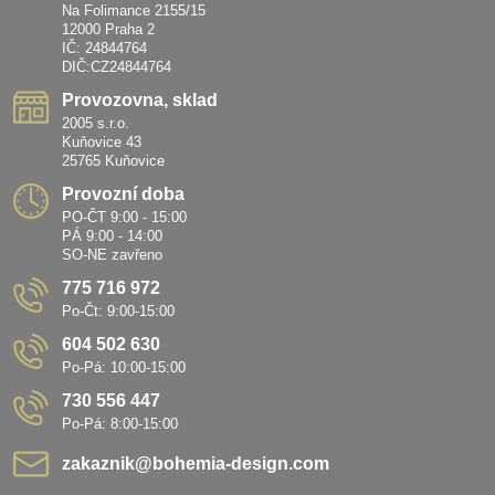
Na Folimance 2155/15
12000 Praha 2
IČ: 24844764
DIČ:CZ24844764
Provozovna, sklad
2005 s.r.o.
Kuňovice 43
25765 Kuňovice
Provozní doba
PO-ČT 9:00 - 15:00
PÁ 9:00 - 14:00
SO-NE zavřeno
775 716 972
Po-Čt: 9:00-15:00
604 502 630
Po-Pá: 10:00-15:00
730 556 447
Po-Pá: 8:00-15:00
zakaznik​@bohemia-design​.com