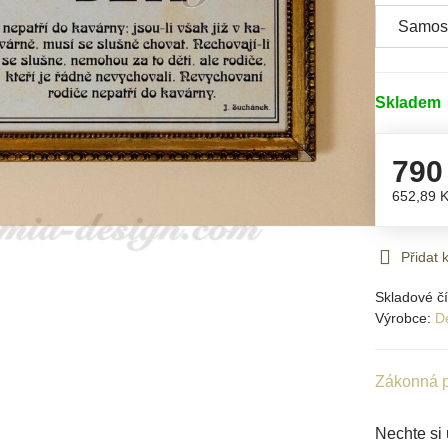
Skladem
790
652,89 
Přidat
Skladové čí
Výrobce:
D
Zákonná p
Nechte si 