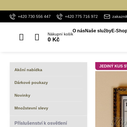
+420 730 556 447
+420 775 716 972
zakazn
O nás
Naše služby
E-Sho
Nákupní košík
0 Kč
JEDINÝ KUS 
Akční nabídka
Dárkové poukazy
Novinky
Množstevní slevy
Příslušenství k osvětlení