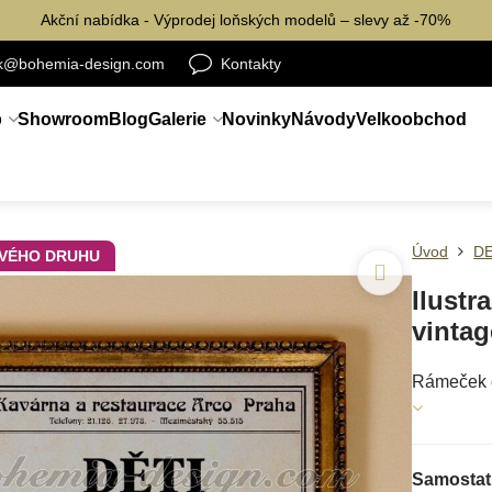
Akční nabídka - Výprodej loňských modelů – slevy až -70%
ik@bohemia-design.com
Kontakty
p
Showroom
Blog
Galerie
Novinky
Návody
Velkoobchod
Úvod
D
SVÉHO DRUHU
Ilust
vintag
Rámeček d
Samostatn