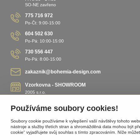
SO-NE zavřeno
775 716 972
Po-Čt: 9:00-15:00
604 502 630
Po-Pá: 10:00-15:00
730 556 447
Po-Pá: 8:00-15:00
zakaznik​@bohemia-design​.com
Vzorkovna - SHOWROOM
2005 s.r.o.
Žižkovo náměstí 138
25801 Vlašim
Používáme soubory cookies!
Nemá pevnou otevírací dobu!
DOMLUVTE SI SCHŮZKU PŘEDEM!
Soubory cookie používáme k vylepšení vaší návštěvy tohoto web
nástroje a služby třetích stran a shromážděná data mohou být p
cookie“ vyjadřujete svůj souhlas s tímto zpracováním. Níže může
©
202