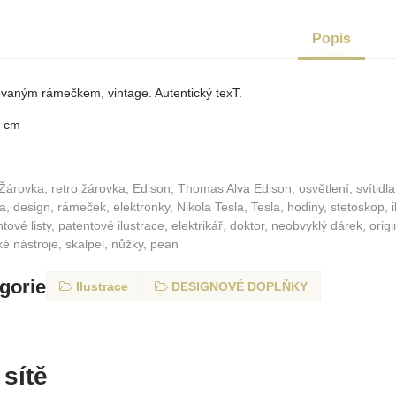
Popis
ovaným rámečkem, vintage. Autentický texT.
9 cm
 Žárovka, retro žárovka, Edison, Thomas Alva Edison, osvětlení, svítidla,
, design, rámeček, elektronky, Nikola Tesla, Tesla, hodiny, stetoskop, i
ové listy, patentové ilustrace, elektrikář, doktor, neobvyklý dárek, origi
cké nástroje, skalpel, nůžky, pean
egorie
Ilustrace
DESIGNOVÉ DOPLŇKY
 sítě