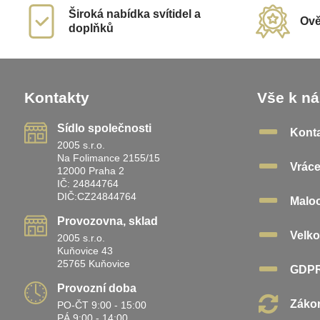
Široká nabídka svítidel a
Ově
doplňků
Kontakty
Vše k n
Sídlo společnosti
Kont
2005 s.r.o.
Na Folimance 2155/15
Vráce
12000 Praha 2
IČ: 24844764
DIČ:CZ24844764
Malo
Provozovna, sklad
Velk
2005 s.r.o.
Kuňovice 43
25765 Kuňovice
GDP
Provozní doba
Zákon
PO-ČT 9:00 - 15:00
PÁ 9:00 - 14:00