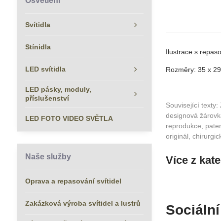
Osvětlení
Svítidla
Stínidla
Ilustrace s repas
LED svítidla
Rozměry: 35 x 2
LED pásky, moduly,
příslušenství
Související texty:
designová žárovka
LED FOTO VIDEO SVĚTLA
reprodukce, patent
originál, chirurgi
Naše služby
Více z kat
Oprava a repasování svítidel
Zakázková výroba svítidel a lustrů
Sociální