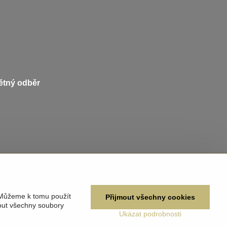
pětný odběr
 Můžeme k tomu použít
Přijmout všechny cookies
out všechny soubory
Ukázat podrobnosti
žívání