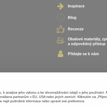
Inspirace
Blog
Recenze
Obalové materiály, z
a odpovědný přístup
Přidejte se k nám
u, k analýze jeho výkonu a ke shromažďování údajů o jeho používání.
řenášena partnerům v EU, USA nebo jiných zemích. Kliknutím na „Přijm
te najít podrobné informace nebo upravit své preference.
6
Copyright
Předvolby soukromí
Zásady ochrany soukromí
Podmínky pou