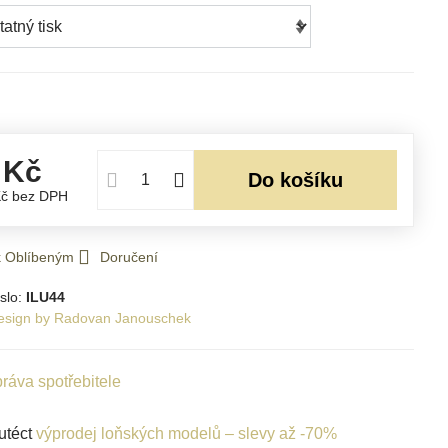
 Kč
Do košíku
Kč
bez DPH
 k Oblíbeným
Doručení
slo:
ILU44
esign by Radovan Janouschek
ráva spotřebitele
utéct
výprodej loňských modelů – slevy až -70%