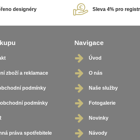
řeno designéry
Sleva 4% pro regist
ákupu
Navigace
akt
Úvod
ní zboží a reklamace
O nás
obchodní podmínky
Naše služby
oobchodní podmínky
Fotogalerie
R
Novinky
ná práva spotřebitele
Návody