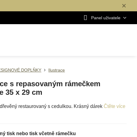
✕
Panel uživatele
ESIGNOVÉ DOPLŇKY
Ilustrace
race s repasovaným rámečkem
e 35 x 29 cm
řevěný restaurovaný s cedulkou. Krásný dárek
Čtěte více
ý tisk nebo tisk včetně rámečku