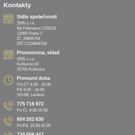
Kontakty
Sídlo společnosti
2005 s.r.o.
Na Folimance 2155/15
12000 Praha 2
IČ: 24844764
DIČ:CZ24844764
Provozovna, sklad
2005 s.r.o.
Kuňovice 43
25765 Kuňovice
Provozní doba
PO-ČT 9:00 - 15:00
PÁ 9:00 - 14:00
SO-NE zavřeno
775 716 972
Po-Čt: 9:00-15:00
604 502 630
Po-Pá: 10:00-15:00
730 556 447