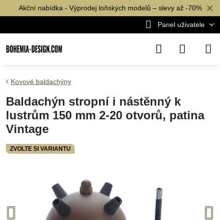
✕
Akční nabídka - Výprodej loňských modelů – slevy až -70%
Panel uživatele
Kovové baldachýny
Baldachýn stropní i nástěnný k
lustrům 150 mm 2-20 otvorů, patina
Vintage
ZVOLTE SI VARIANTU