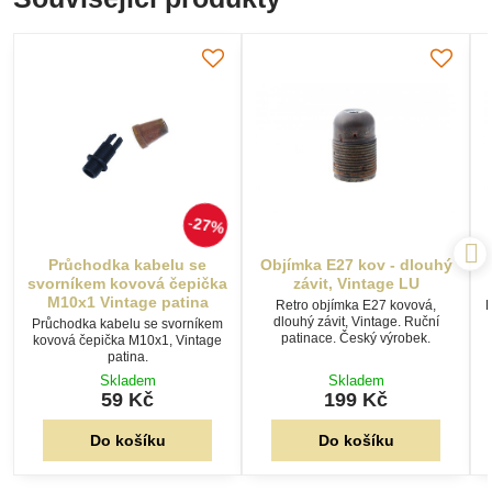
27%
Průchodka kabelu se
Objímka E27 kov - dlouhý
svorníkem kovová čepička
závit, Vintage LU
M10x1 Vintage patina
Retro objímka E27 kovová,
K
dlouhý závit, Vintage. Ruční
Průchodka kabelu se svorníkem
patinace. Český výrobek.
kovová čepička M10x1, Vintage
patina.
Skladem
Skladem
59 Kč
199 Kč
Do košíku
Do košíku