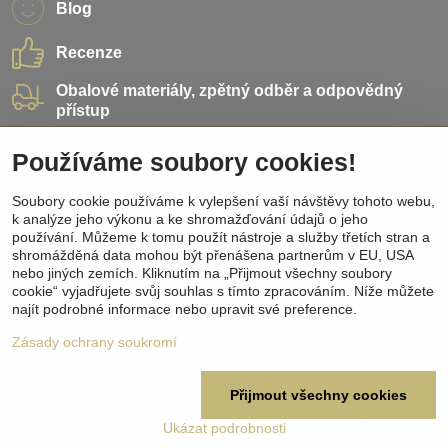
Blog
Recenze
Obalové materiály, zpětný odběr a odpovědný
přístup
Přidejte se k nám
Používáme soubory cookies!
Sociální sítě
Soubory cookie používáme k vylepšení vaší návštěvy tohoto webu,
k analýze jeho výkonu a ke shromažďování údajů o jeho
používání. Můžeme k tomu použít nástroje a služby třetích stran a
Facebook
shromážděná data mohou být přenášena partnerům v EU, USA
Instagram
nebo jiných zemích. Kliknutím na „Přijmout všechny soubory
Pinterest
cookie“ vyjadřujete svůj souhlas s tímto zpracováním. Níže můžete
Youtube
najít podrobné informace nebo upravit své preference.
TikTok
Zásady ochrany soukromí
©
2026
Copyright
Přijmout všechny cookies
Předvolby soukromí
Zásady ochrany soukromí
Podmínky používání
Ukázat podrobnosti
Vytvořeno systémem:
ByznysWeb.cz