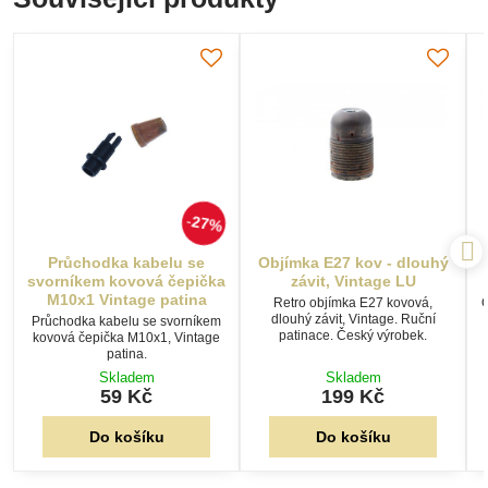
27%
Průchodka kabelu se
Objímka E27 kov - dlouhý
svorníkem kovová čepička
závit, Vintage LU
M10x1 Vintage patina
Retro objímka E27 kovová,
O
dlouhý závit, Vintage. Ruční
Průchodka kabelu se svorníkem
patinace. Český výrobek.
kovová čepička M10x1, Vintage
patina.
Skladem
Skladem
59 Kč
199 Kč
Do košíku
Do košíku