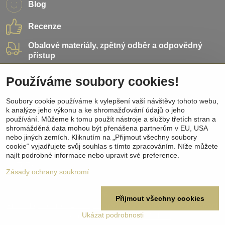
Blog
Recenze
Obalové materiály, zpětný odběr a odpovědný
přístup
Přidejte se k nám
Používáme soubory cookies!
Sociální sítě
Soubory cookie používáme k vylepšení vaší návštěvy tohoto webu,
k analýze jeho výkonu a ke shromažďování údajů o jeho
používání. Můžeme k tomu použít nástroje a služby třetích stran a
Facebook
shromážděná data mohou být přenášena partnerům v EU, USA
Instagram
nebo jiných zemích. Kliknutím na „Přijmout všechny soubory
Pinterest
cookie“ vyjadřujete svůj souhlas s tímto zpracováním. Níže můžete
Youtube
najít podrobné informace nebo upravit své preference.
TikTok
Zásady ochrany soukromí
©
2026
Copyright
Přijmout všechny cookies
Předvolby soukromí
Zásady ochrany soukromí
Podmínky používání
Ukázat podrobnosti
Vytvořeno systémem:
ByznysWeb.cz