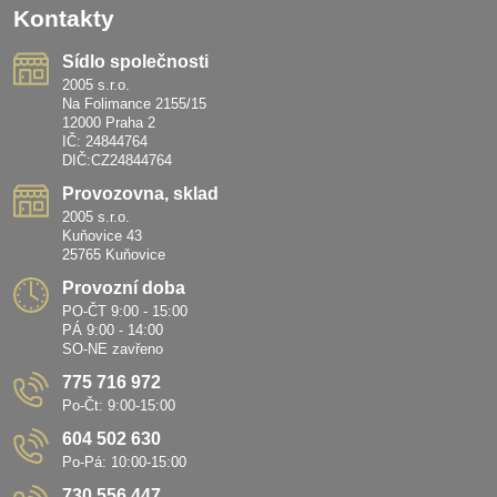
Kontakty
Sídlo společnosti
2005 s.r.o.
Na Folimance 2155/15
12000 Praha 2
IČ: 24844764
DIČ:CZ24844764
Provozovna, sklad
2005 s.r.o.
Kuňovice 43
25765 Kuňovice
Provozní doba
PO-ČT 9:00 - 15:00
PÁ 9:00 - 14:00
SO-NE zavřeno
775 716 972
Po-Čt: 9:00-15:00
604 502 630
Po-Pá: 10:00-15:00
730 556 447