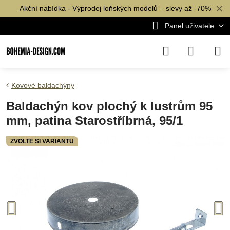
✕
Akční nabídka - Výprodej loňských modelů – slevy až -70%
Panel uživatele
Kovové baldachýny
Baldachýn kov plochý k lustrům 95
mm, patina Starostříbrná, 95/1
ZVOLTE SI VARIANTU