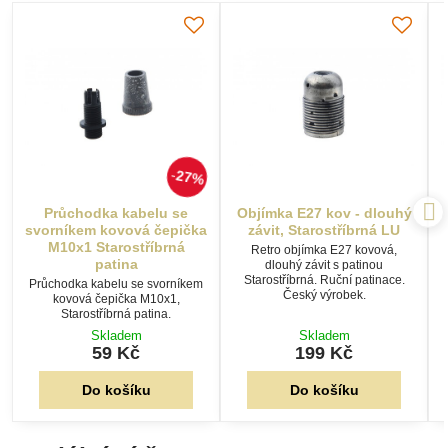
27%
Průchodka kabelu se
Objímka E27 kov - dlouhý
svorníkem kovová čepička
závit, Starostříbrná LU
M10x1 Starostříbrná
Retro objímka E27 kovová,
patina
dlouhý závit s patinou
Starostříbrná. Ruční patinace.
Průchodka kabelu se svorníkem
Český výrobek.
kovová čepička M10x1,
Starostříbrná patina.
Skladem
Skladem
59 Kč
199 Kč
Do košíku
Do košíku