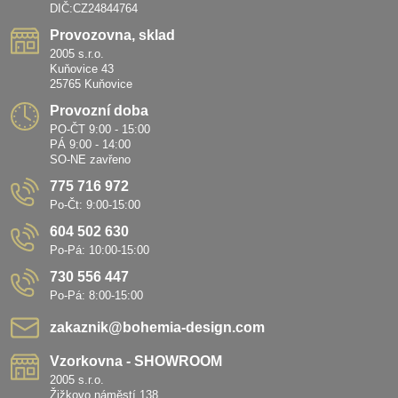
DIČ:CZ24844764
Provozovna, sklad
2005 s.r.o.
Kuňovice 43
25765 Kuňovice
Provozní doba
PO-ČT 9:00 - 15:00
PÁ 9:00 - 14:00
SO-NE zavřeno
775 716 972
Po-Čt: 9:00-15:00
604 502 630
Po-Pá: 10:00-15:00
730 556 447
Po-Pá: 8:00-15:00
zakaznik​@bohemia-design​.com
Vzorkovna - SHOWROOM
2005 s.r.o.
Žižkovo náměstí 138