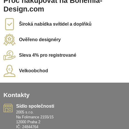
Proč nakupovat na Bohemia-
Design.com
Široká nabídka svítidel a doplňků
Ověřeno designéry
Sleva 4% pro registrované
Velkoobchod
Kontakty
Sídlo společnosti
2005 s.r.o.
Na Folimance 2155/15
12000 Praha 2
IČ: 24844764