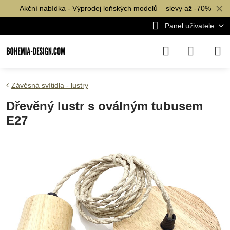
✕
Akční nabídka - Výprodej loňských modelů – slevy až -70%
Panel uživatele
Závěsná svítidla - lustry
Dřevěný lustr s oválným tubusem
E27