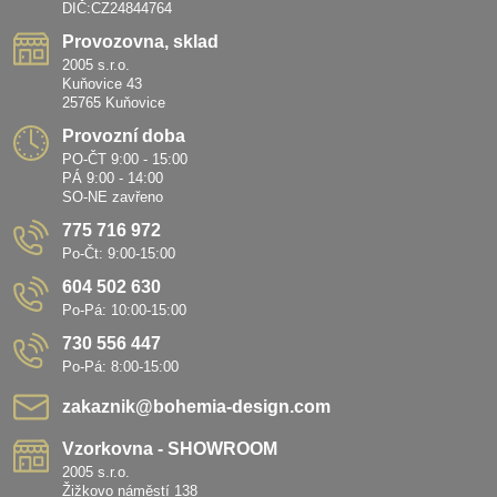
DIČ:CZ24844764
Provozovna, sklad
2005 s.r.o.
Kuňovice 43
25765 Kuňovice
Provozní doba
PO-ČT 9:00 - 15:00
PÁ 9:00 - 14:00
SO-NE zavřeno
775 716 972
Po-Čt: 9:00-15:00
604 502 630
Po-Pá: 10:00-15:00
730 556 447
Po-Pá: 8:00-15:00
zakaznik​@bohemia-design​.com
Vzorkovna - SHOWROOM
2005 s.r.o.
Žižkovo náměstí 138