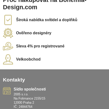
Design.com
Široká nabídka svítidel a doplňků
Ověřeno designéry
Sleva 4% pro registrované
Velkoobchod
Kontakty
Sídlo společnosti
2005 s.r.o.
Na Folimance 2155/15
12000 Praha 2
IČ: 24844764