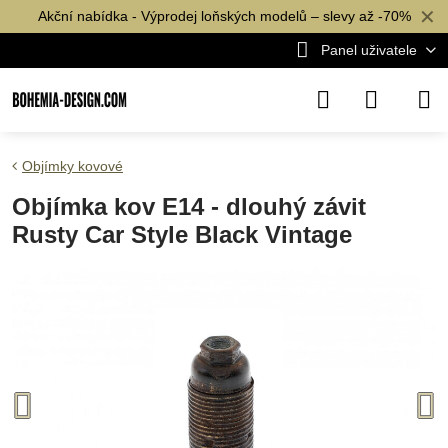
✕
Akční nabídka - Výprodej loňských modelů – slevy až -70%
Panel uživatele
Objímky kovové
Objímka kov E14 - dlouhý závit
Rusty Car Style Black Vintage