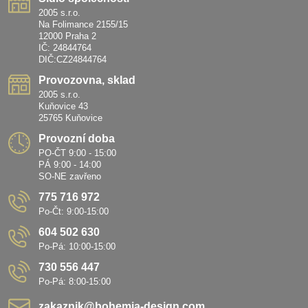
2005 s.r.o.
Na Folimance 2155/15
12000 Praha 2
IČ: 24844764
DIČ:CZ24844764
Provozovna, sklad
2005 s.r.o.
Kuňovice 43
25765 Kuňovice
Provozní doba
PO-ČT 9:00 - 15:00
PÁ 9:00 - 14:00
SO-NE zavřeno
775 716 972
Po-Čt: 9:00-15:00
604 502 630
Po-Pá: 10:00-15:00
730 556 447
Po-Pá: 8:00-15:00
zakaznik​@bohemia-design​.com