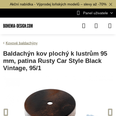
✕
Akční nabídka - Výprodej loňských modelů – slevy až -70%
Panel uživatele
Kovové baldachýny
Baldachýn kov plochý k lustrům 95
mm, patina Rusty Car Style Black
Vintage, 95/1