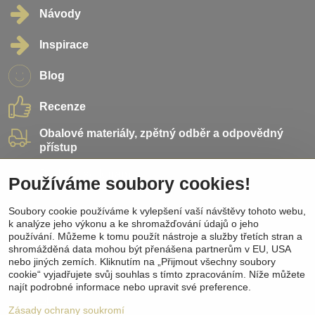
Návody
Inspirace
Blog
Recenze
Obalové materiály, zpětný odběr a odpovědný
přístup
Přidejte se k nám
Používáme soubory cookies!
Sociální sítě
Soubory cookie používáme k vylepšení vaší návštěvy tohoto webu,
k analýze jeho výkonu a ke shromažďování údajů o jeho
používání. Můžeme k tomu použít nástroje a služby třetích stran a
Facebook
shromážděná data mohou být přenášena partnerům v EU, USA
Instagram
nebo jiných zemích. Kliknutím na „Přijmout všechny soubory
Pinterest
cookie“ vyjadřujete svůj souhlas s tímto zpracováním. Níže můžete
Youtube
najít podrobné informace nebo upravit své preference.
TikTok
Zásady ochrany soukromí