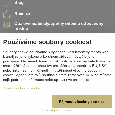
Blog
Recenze
Obalové materiály, zpětný odběr a odpovědný
přístup
Přidejte se k nám
Používáme soubory cookies!
Soubory cookie používáme k vylepšení vaší návštěvy tohoto webu,
Sociální sítě
k analýze jeho výkonu a ke shromažďování údajů o jeho
používání. Můžeme k tomu použít nástroje a služby třetích stran a
Facebook
shromážděná data mohou být přenášena partnerům v EU, USA
Instagram
nebo jiných zemích. Kliknutím na „Přijmout všechny soubory
Pinterest
cookie“ vyjadřujete svůj souhlas s tímto zpracováním. Níže můžete
Youtube
najít podrobné informace nebo upravit své preference.
TikTok
Zásady ochrany soukromí
©
2026
Copyright
Přijmout všechny cookies
Předvolby soukromí
Zásady ochrany soukromí
Podmínky používání
Ukázat podrobnosti
Vytvořeno systémem:
ByznysWeb.cz