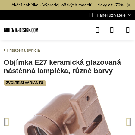
✕
Akční nabídka - Výprodej loňských modelů – slevy až -70%
Panel uživatele
Přisazená svítidla
Objímka E27 keramická glazovaná
nástěnná lampička, různé barvy
ZVOLTE SI VARIANTU