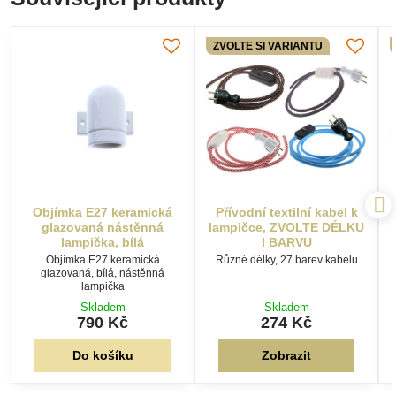
ZVOLTE SI VARIANTU
Objímka E27 keramická
Přívodní textilní kabel k
glazovaná nástěnná
lampičce, ZVOLTE DÉLKU
lampička, bílá
I BARVU
Objímka E27 keramická
Různé délky, 27 barev kabelu
glazovaná, bílá, nástěnná
lampička
Skladem
Skladem
790 Kč
274 Kč
Do košíku
Zobrazit