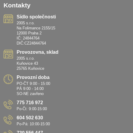
Kontakty
Sídlo společnosti
2005 s.r.o.
Na Folimance 2155/15
12000 Praha 2
IČ: 24844764
DIČ:CZ24844764
Provozovna, sklad
2005 s.r.o.
Kuňovice 43
25765 Kuňovice
Provozní doba
PO-ČT 9:00 - 15:00
PÁ 9:00 - 14:00
SO-NE zavřeno
775 716 972
Po-Čt: 9:00-15:00
604 502 630
Po-Pá: 10:00-15:00
730 556 447