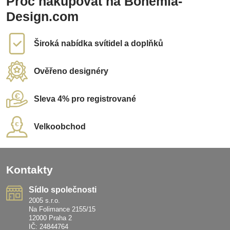
Proč nakupovat na Bohemia-
Design.com
Široká nabídka svítidel a doplňků
Ověřeno designéry
Sleva 4% pro registrované
Velkoobchod
Kontakty
Sídlo společnosti
2005 s.r.o.
Na Folimance 2155/15
12000 Praha 2
IČ: 24844764