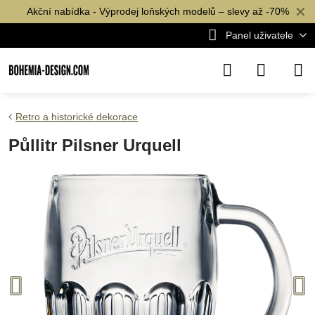
✕
Akční nabídka - Výprodej loňských modelů – slevy až -70%
Panel uživatele
Retro a historické dekorace
Půllitr Pilsner Urquell