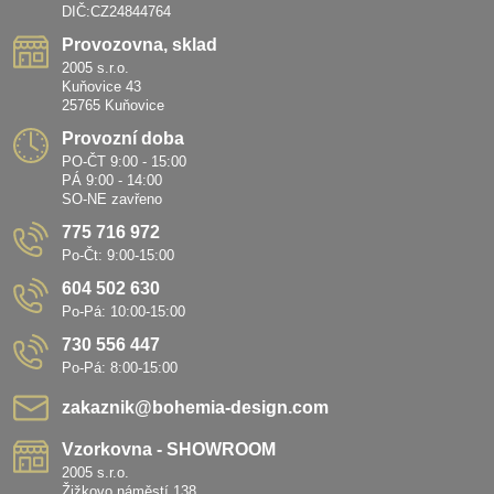
DIČ:CZ24844764
Provozovna, sklad
2005 s.r.o.
Kuňovice 43
25765 Kuňovice
Provozní doba
PO-ČT 9:00 - 15:00
PÁ 9:00 - 14:00
SO-NE zavřeno
775 716 972
Po-Čt: 9:00-15:00
604 502 630
Po-Pá: 10:00-15:00
730 556 447
Po-Pá: 8:00-15:00
zakaznik​@bohemia-design​.com
Vzorkovna - SHOWROOM
2005 s.r.o.
Žižkovo náměstí 138