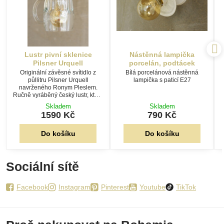
Lustr pivní sklenice
Nástěnná lampička
Pilsner Urquell
porcelán, podtácek
Originální závěsné svítidlo z
Bílá porcelánová nástěnná
půllitru Pilsner Urquell
lampička s paticí E27
navrženého Ronym Pleslem.
J
Ručně vyráběný český lustr, který
spojuje pivní tradici, kvalitní
Skladem
Skladem
řemeslo a jedinečný design.
1590 Kč
790 Kč
Do košíku
Do košíku
Sociální sítě
Facebook
Instagram
Pinterest
Youtube
TikTok