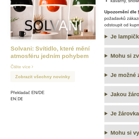
kavárny, show
Upozornění dle 
požadavků zákazn
odstoupit od kup
Je lampič
Solvani: Svítidlo, které mění
Mohu si zv
atmosféru jedním pohybem
Čtěte více
Je možné 
Zobrazit všechny novinky
Překladač EN/DE
Jakou žár
EN
|
DE
Je žárovka
Mohu si vy