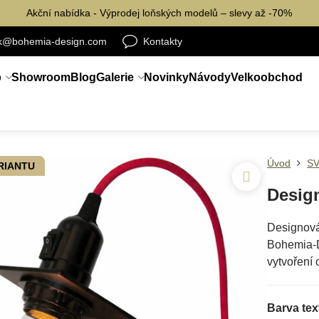
Akční nabídka - Výprodej loňských modelů – slevy až -70%
ik@bohemia-design.com
Kontakty
p
Showroom
Blog
Galerie
Novinky
Návody
Velkoobchod
Úvod
SV
ARIANTU
Desig
Designová
Bohemia-De
vytvoření 
Barva tex