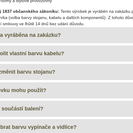
roomy a stylové provozovny
§ 1837 občanského zákoníku:
Tento výrobek je vyráběn na zakázku 
íka (volba barvy stojanu, kabelu a dalších komponentů). Z tohoto dův
ní smlouvy ve lhůtě 14 dnů bez udání důvodu.
ka vyráběna na zakázku?
olit vlastní barvu kabelu?
změnit barvu stojanu?
ovku mohu použít?
 součástí balení?
brat barvu vypínače a vidlice?