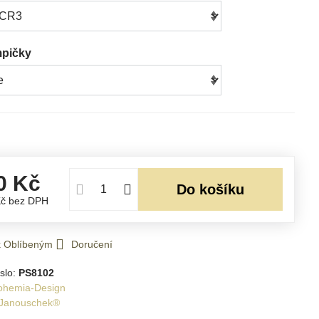
mpičky
0 Kč
Do košíku
Kč
bez DPH
 k Oblíbeným
Doručení
slo:
PS8102
ohemia-Design
Janouschek®