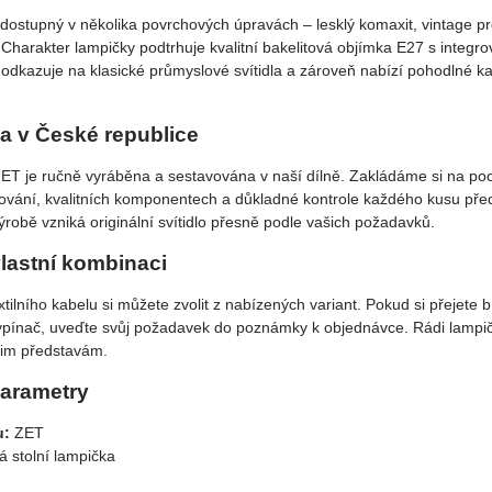
 dostupný v několika povrchových úpravách – lesklý komaxit, vintage 
Charakter lampičky podtrhuje kvalitní bakelitová objímka E27 s integr
 odkazuje na klasické průmyslové svítidla a zároveň nabízí pohodlné 
a v České republice
ET je ručně vyráběna a sestavována v naší dílně. Zakládáme si na po
vání, kvalitních komponentech a důkladné kontrole každého kusu pře
robě vzniká originální svítidlo přesně podle vašich požadavků.
vlastní kombinaci
xtilního kabelu si můžete zvolit z nabízených variant. Pokud si přejete 
 vypínač, uveďte svůj požadavek do poznámky k objednávce. Rádi lampi
šim představám.
arametry
u:
ZET
 stolní lampička