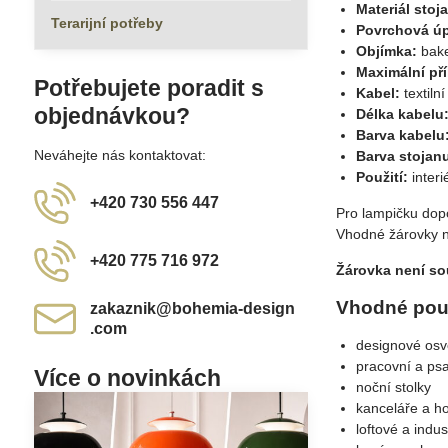
Materiál stoj
Terarijní potřeby
Povrchová úp
Objímka:
bake
Maximální př
Potřebujete poradit s
Kabel:
textiln
objednávkou?
Délka kabelu
Barva kabelu
Neváhejte nás kontaktovat:
Barva stojan
Použití:
interi
+420 730 556 447
Pro lampičku dopo
Vhodné žárovky n
+420 775 716 972
Žárovka není sou
Vhodné použ
zakaznik​@bohemia-design​
.com
designové osvě
pracovní a psa
Více o novinkách
noční stolky
kanceláře a h
loftové a indust