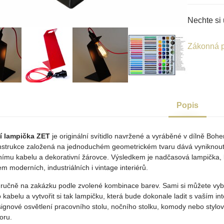
Nechte si 
Zákonná p
Popis
í lampička ZET
je originální svítidlo navržené a vyráběné v dílně Boh
onstrukce založená na jednoduchém geometrickém tvaru dává vyniknout
lnímu kabelu a dekorativní žárovce. Výsledkem je nadčasová lampička, 
 moderních, industriálních i vintage interiérů.
 ručně na zakázku podle zvolené kombinace barev. Sami si můžete vyb
ho kabelu a vytvořit si tak lampičku, která bude dokonale ladit s vaším i
esignové osvětlení pracovního stolu, nočního stolku, komody nebo stylo
oru.