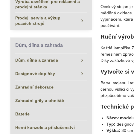
Výroba osvětlení pro reklamní a
Ocelový stojan je
prodejní stánky
měděná oxidace. 
Prodej, servis a výkup
vypínačem, která
psacích strojů
používání.
Ruční výrob
Dům, dílna a zahrada
Každá lampička Z
řemeslném zpraco
Dům, dílna a zahrada
Díky zakázkové vý
Vytvořte si 
Designové doplňky
Barvu stojanu i te
Zahradní dekorace
černou vidlici či
přizpůsobíme va
Zahradní grily a ohniště
Technické p
Baterie
Název model
Typ:
designová
Herní konzole a příslušenství
Výška:
30 cm