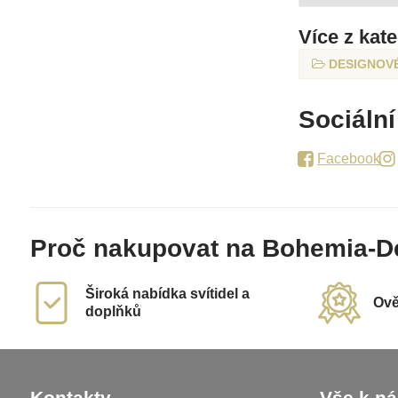
Více z kat
DESIGNOV
Sociální
Facebook
Proč nakupovat na Bohemia-D
Široká nabídka svítidel a
Ově
doplňků
Kontakty
Vše k n