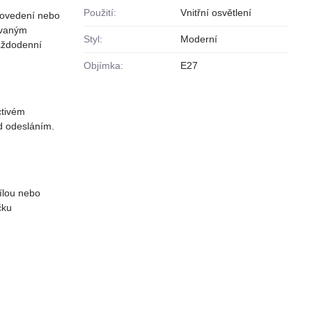
Použití:
Vnitřní osvětlení
provedení nebo
ovaným
Styl:
Moderní
každodenní
Objímka:
E27
ctivém
d odesláním.
bílou nebo
čku