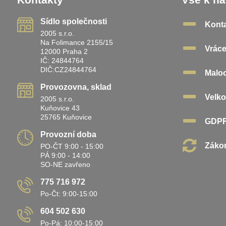
Sídlo společnosti
Kont
2005 s.r.o.
Na Folimance 2155/15
Vráce
12000 Praha 2
IČ: 24844764
DIČ:CZ24844764
Malo
Provozovna, sklad
Velk
2005 s.r.o.
Kuňovice 43
25765 Kuňovice
GDP
Provozní doba
Zákon
PO-ČT 9:00 - 15:00
PÁ 9:00 - 14:00
SO-NE zavřeno
775 716 972
Po-Čt: 9:00-15:00
604 502 630
Po-Pá: 10:00-15:00