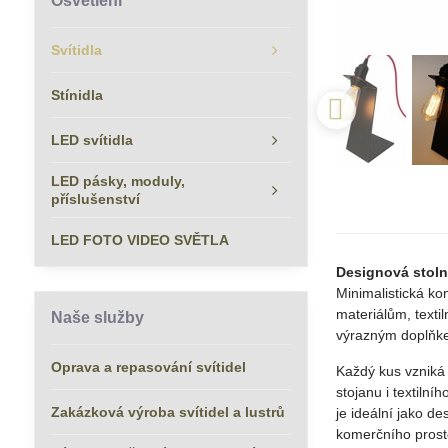
Osvětlení
Svítidla
Stínidla
LED svítidla
LED pásky, moduly,
příslušenství
LED FOTO VIDEO SVĚTLA
Designová stoln
Minimalistická k
materiálům, texti
Naše služby
výrazným doplňkem
Oprava a repasování svítidel
Každý kus vzniká
stojanu i textilní
Zakázková výroba svítidel a lustrů
je ideální jako d
komerčního prost