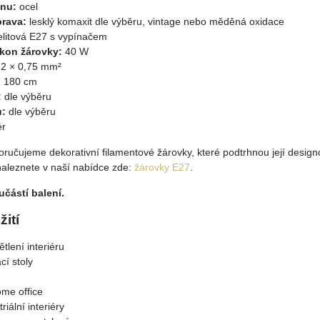
anu:
ocel
rava:
lesklý komaxit dle výběru, vintage nebo měděná oxidace
litová E27 s vypínačem
íkon žárovky:
40 W
í 2 × 0,75 mm²
:
180 cm
:
dle výběru
u:
dle výběru
ér
ručujeme dekorativní filamentové žárovky, které podtrhnou její design
aleznete v naší nabídce zde:
žárovky E27
.
částí balení.
ití
tlení interiéru
cí stoly
ome office
riální interiéry