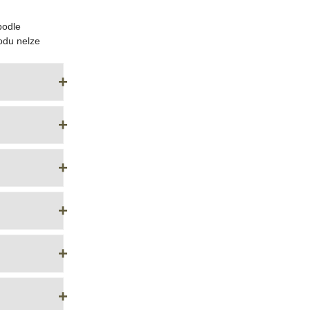
podle
odu nelze