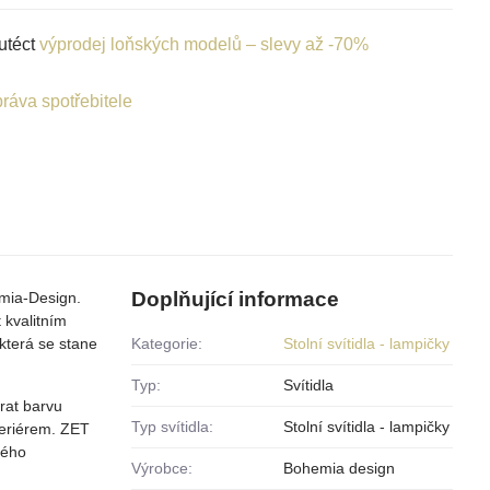
utéct
výprodej loňských modelů – slevy až -70%
ráva spotřebitele
Doplňující informace
emia-Design.
 kvalitním
která se stane
Kategorie:
Stolní svítidla - lampičky
Typ:
Svítidla
rat barvu
Typ svítidla:
Stolní svítidla - lampičky
nteriérem. ZET
vého
Výrobce:
Bohemia design