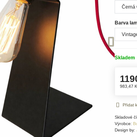
Barva la
Skladem
119
983,47 
Přidat
Skladové čí
Výrobce:
B
Design by: