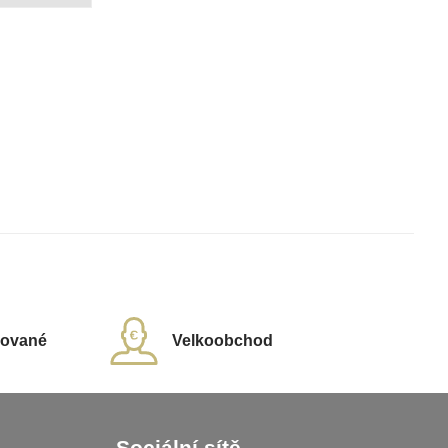
rované
Velkoobchod
Sociální sítě