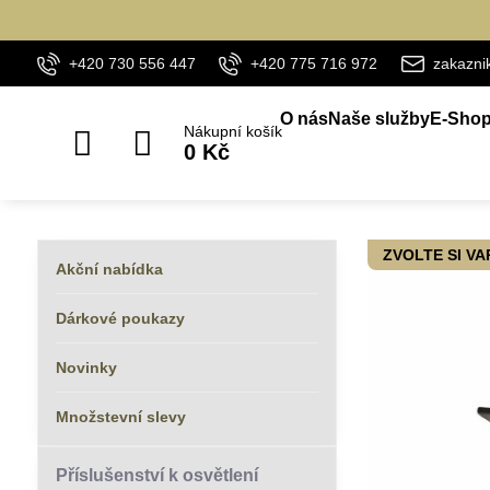
+420 730 556 447
+420 775 716 972
zakazn
O nás
Naše služby
E-Sho
Nákupní košík
0 Kč
ZVOLTE SI V
Akční nabídka
Dárkové poukazy
Novinky
Množstevní slevy
Příslušenství k osvětlení