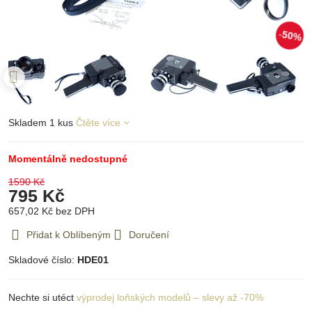
50%
Skladem 1 kus
Čtěte více
Momentálně nedostupné
1590 Kč
795 Kč
657,02 Kč
bez DPH
Přidat k Oblíbeným
Doručení
Skladové číslo:
HDE01
Nechte si utéct
výprodej loňských modelů – slevy až -70%