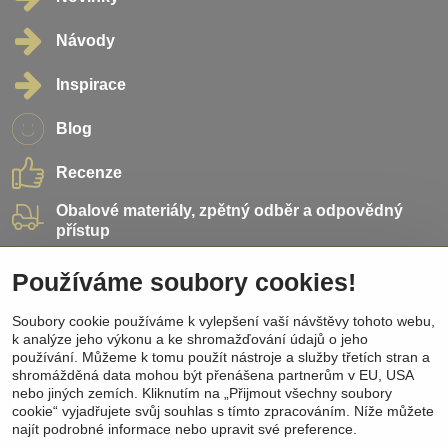
Návody
Inspirace
Blog
Recenze
Obalové materiály, zpětný odběr a odpovědný
přístup
Přidejte se k nám
Používáme soubory cookies!
Soubory cookie používáme k vylepšení vaší návštěvy tohoto webu,
Sociální sítě
k analýze jeho výkonu a ke shromažďování údajů o jeho
používání. Můžeme k tomu použít nástroje a služby třetích stran a
Facebook
shromážděná data mohou být přenášena partnerům v EU, USA
Instagram
nebo jiných zemích. Kliknutím na „Přijmout všechny soubory
Pinterest
cookie“ vyjadřujete svůj souhlas s tímto zpracováním. Níže můžete
Youtube
najít podrobné informace nebo upravit své preference.