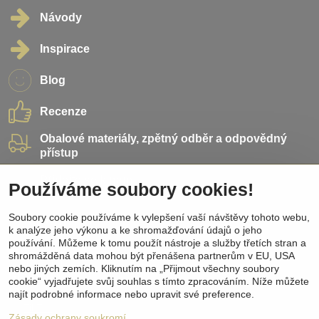
Návody
Inspirace
Blog
Recenze
Obalové materiály, zpětný odběr a odpovědný
přístup
Přidejte se k nám
Používáme soubory cookies!
Soubory cookie používáme k vylepšení vaší návštěvy tohoto webu,
Sociální sítě
k analýze jeho výkonu a ke shromažďování údajů o jeho
používání. Můžeme k tomu použít nástroje a služby třetích stran a
Facebook
shromážděná data mohou být přenášena partnerům v EU, USA
Instagram
nebo jiných zemích. Kliknutím na „Přijmout všechny soubory
Pinterest
cookie“ vyjadřujete svůj souhlas s tímto zpracováním. Níže můžete
Youtube
najít podrobné informace nebo upravit své preference.
TikTok
Zásady ochrany soukromí