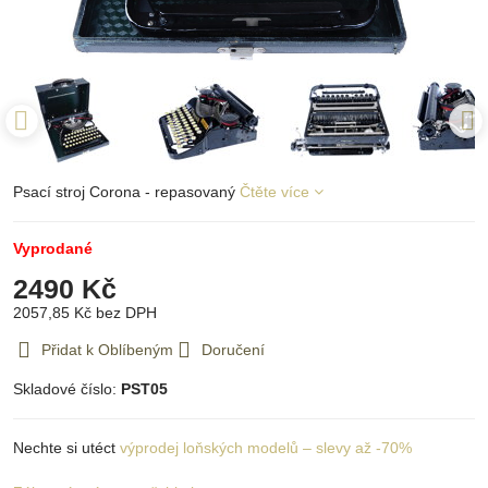
Psací stroj Corona - repasovaný
Čtěte více
Vyprodané
2490 Kč
2057,85 Kč
bez DPH
Přidat k Oblíbeným
Doručení
Skladové číslo:
PST05
Nechte si utéct
výprodej loňských modelů – slevy až -70%