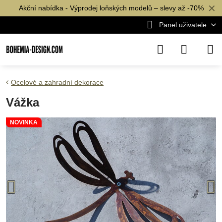
✕
Akční nabídka - Výprodej loňských modelů – slevy až -70%
Panel uživatele
Ocelové a zahradní dekorace
Vážka
NOVINKA