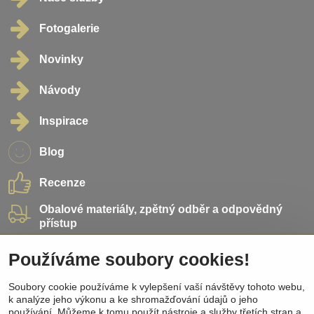
Fotogalerie
Novinky
Návody
Inspirace
Blog
Recenze
Obalové materiály, zpětný odběr a odpovědný
přístup
Přidejte se k nám
Používáme soubory cookies!
Soubory cookie používáme k vylepšení vaší návštěvy tohoto webu,
Sociální sítě
k analýze jeho výkonu a ke shromažďování údajů o jeho
používání. Můžeme k tomu použít nástroje a služby třetích stran a