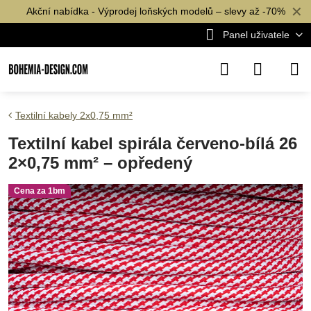
✕
Akční nabídka - Výprodej loňských modelů – slevy až -70%
Panel uživatele
Textilní kabely 2x0,75 mm²
Textilní kabel spirála červeno-bílá 26
2×0,75 mm² – opředený
Cena za 1bm