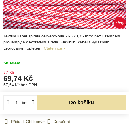
9%
Textilní kabel spirála červeno-bílá 26 2×0,75 mm² bez uzemnění
pro lampy a dekorativní světla. Flexibilní kabel s výrazným
vzorovaným opletem.
Čtěte více
Skladem
77 Kč
69,74 Kč
57,64 Kč
bez DPH
Do košíku
bm
Přidat k Oblíbeným
Doručení