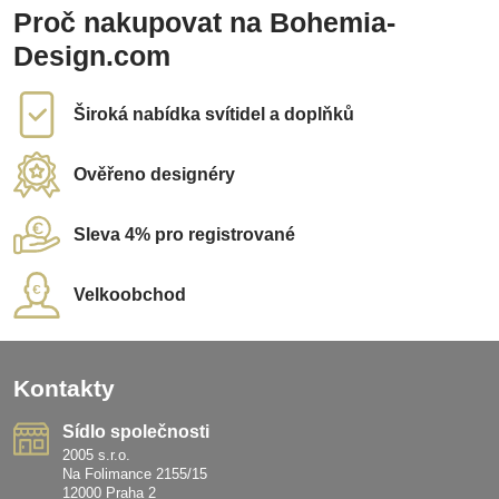
Proč nakupovat na Bohemia-
Design.com
Široká nabídka svítidel a doplňků
Ověřeno designéry
Sleva 4% pro registrované
Velkoobchod
Kontakty
Sídlo společnosti
2005 s.r.o.
Na Folimance 2155/15
12000 Praha 2