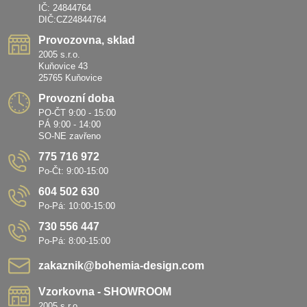
IČ: 24844764
DIČ:CZ24844764
Provozovna, sklad
2005 s.r.o.
Kuňovice 43
25765 Kuňovice
Provozní doba
PO-ČT 9:00 - 15:00
PÁ 9:00 - 14:00
SO-NE zavřeno
775 716 972
Po-Čt: 9:00-15:00
604 502 630
Po-Pá: 10:00-15:00
730 556 447
Po-Pá: 8:00-15:00
zakaznik​@bohemia-design​.com
Vzorkovna - SHOWROOM
2005 s.r.o.