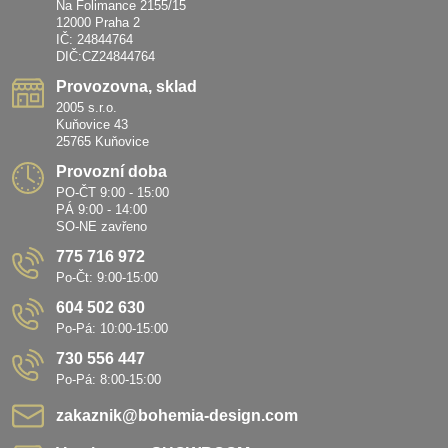
Na Folimance 2155/15
12000 Praha 2
IČ: 24844764
DIČ:CZ24844764
Provozovna, sklad
2005 s.r.o.
Kuňovice 43
25765 Kuňovice
Provozní doba
PO-ČT 9:00 - 15:00
PÁ 9:00 - 14:00
SO-NE zavřeno
775 716 972
Po-Čt: 9:00-15:00
604 502 630
Po-Pá: 10:00-15:00
730 556 447
Po-Pá: 8:00-15:00
zakaznik​@bohemia-design​.com