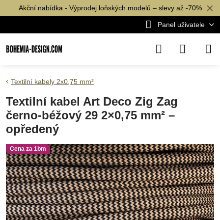
✕
Akční nabídka - Výprodej loňských modelů – slevy až -70%
Panel uživatele
Textilní kabely 2x0,75 mm²
Textilní kabel Art Deco Zig Zag
černo-béžový 29 2×0,75 mm² –
opředený
Cena za 1bm