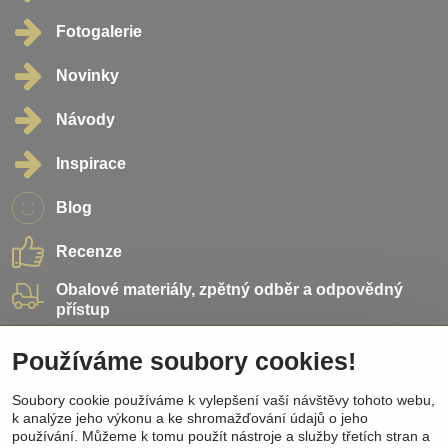
Fotogalerie
Novinky
Návody
Inspirace
Blog
Recenze
Obalové materiály, zpětný odběr a odpovědný
přístup
Přidejte se k nám
Používáme soubory cookies!
Soubory cookie používáme k vylepšení vaší návštěvy tohoto webu,
Sociální sítě
k analýze jeho výkonu a ke shromažďování údajů o jeho
používání. Můžeme k tomu použít nástroje a služby třetích stran a
Facebook