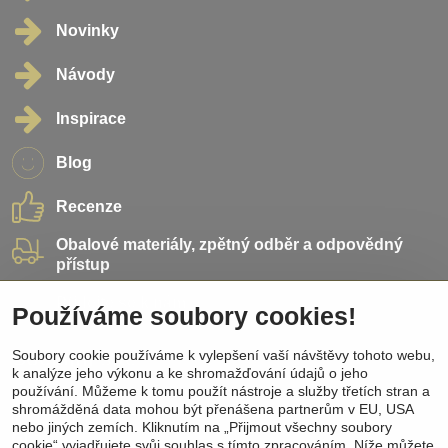
Novinky
Návody
Inspirace
Blog
Recenze
Obalové materiály, zpětný odběr a odpovědný
přístup
Přidejte se k nám
Používáme soubory cookies!
Soubory cookie používáme k vylepšení vaší návštěvy tohoto webu,
Sociální sítě
k analýze jeho výkonu a ke shromažďování údajů o jeho
používání. Můžeme k tomu použít nástroje a služby třetích stran a
Facebook
shromážděná data mohou být přenášena partnerům v EU, USA
Instagram
nebo jiných zemích. Kliknutím na „Přijmout všechny soubory
Pinterest
cookie“ vyjadřujete svůj souhlas s tímto zpracováním. Níže můžete