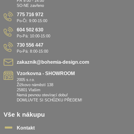
PÁ 9:00 - 14:00
SO-NE zavřeno
775 716 972
Po-Čt: 9:00-15:00
604 502 630
Po-Pá: 10:00-15:00
730 556 447
Po-Pá: 8:00-15:00
zakaznik​@bohemia-design​.com
Vzorkovna - SHOWROOM
2005 s.r.o.
Žižkovo náměstí 138
25801 Vlašim
Nemá pevnou otevírací dobu!
DOMLUVTE SI SCHŮZKU PŘEDEM!
Vše k nákupu
Kontakt