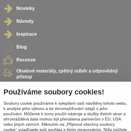
Novinky
Návody
Inspirace
Blog
Recenze
Obalové materiály, zpětný odběr a odpovědný
přístup
Přidejte se k nám
Používáme soubory cookies!
Soubory cookie používáme k vylepšení vaší návštěvy tohoto webu,
Sociální sítě
k analýze jeho výkonu a ke shromažďování údajů o jeho
používání. Můžeme k tomu použít nástroje a služby třetích stran a
Facebook
shromážděná data mohou být přenášena partnerům v EU, USA
Instagram
nebo jiných zemích. Kliknutím na „Přijmout všechny soubory
Pinterest
cookie“ vyjadřujete svůj souhlas s tímto zpracováním. Níže můžete