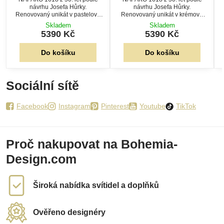
návrhu Josefa Hůrky.
návrhu Josefa Hůrky.
Renovovaný unikát v pastelově
Renovovaný unikát v krémově
zelené a oranžové barvě s novou
bílé a červené barvě s novou
Skladem
Skladem
elektroinstalací a nastavitelným
elektroinstalací a nastavitelným
5390 Kč
5390 Kč
kloubem.
kloubem.
Do košíku
Do košíku
Sociální sítě
Facebook
Instagram
Pinterest
Youtube
TikTok
Proč nakupovat na Bohemia-
Design.com
Široká nabídka svítidel a doplňků
Ověřeno designéry